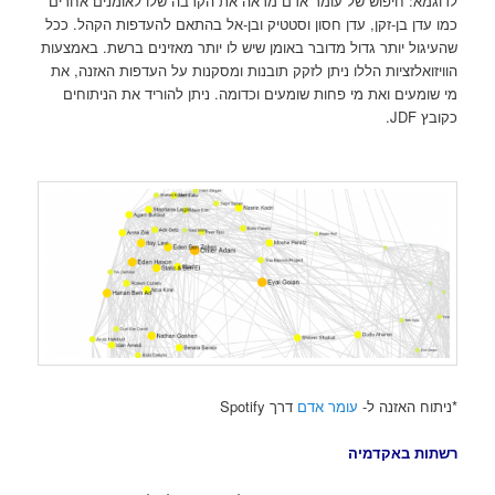
לדוגמא: חיפוש של עומר אדם מראה את הקרבה שלו לאומנים אחרים
כמו עדן בן-זקן, עדן חסון וסטטיק ובן-אל בהתאם להעדפות הקהל. ככל
שהעיגול יותר גדול מדובר באומן שיש לו יותר מאזינים ברשת. באמצעות
הוויזואלזציות הללו ניתן לזקק תובנות ומסקנות על העדפות האזנה, את
מי שומעים ואת מי פחות שומעים וכדומה. ניתן להוריד את הניתוחים
כקובץ JDF.
*ניתוח האזנה ל-
עומר אדם
דרך Spotify
רשתות באקדמיה