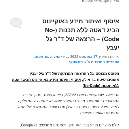
ארכיון הקטגוריה:
הרצאות
איסוף ואיתור מידע באוקיינוס
הביג דאטה ללא תכנות (No-
Code) – הרצאה של ד"ר גל
יעבץ
פורסם בתאריך
17 באוגוסט 2022
על ידי
עמליה עזר-פטנט,
הספרייה המרכזית ע"ש סוראסקי
הפוסט מבוסס על ההרצאה המרתקת של ד"ר גיל יעבץ
מאוניברסיטת בר אילן,
איסוף ואיתור מידע באוקיינוס הביג דאטה
ללא תכנות (No-Code)
.
ההרצאה, שהתקיימה בזום ב5/7/22, היא הראשונה מתוך סדרת
המיטאפים "מומנטום: מידע בתנועה" יוזמה משותפת של המחלקה
למדעי מידע באוניברסיטת בר אילן עם הוועדה המתמדת של מנהלי
הספריות האוניברסיטאיות.
כולנו מייצרים מידע בכל רגע נתון. כשאנחנו מחפשים ב- Google,