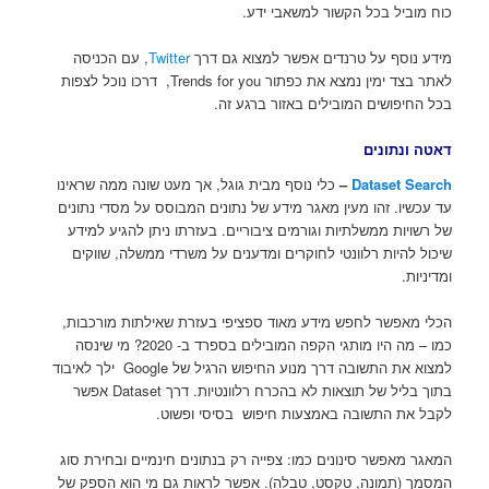
כוח מוביל בכל הקשור למשאבי ידע.
מידע נוסף על טרנדים אפשר למצוא גם דרך
Twitter
, עם הכניסה
לאתר בצד ימין נמצא את כפתור Trends for you, דרכו נוכל לצפות
בכל החיפושים המובילים באזור ברגע זה.
דאטה ונתונים
Dataset Search
–
כלי נוסף מבית גוגל, אך מעט שונה ממה שראינו
עד עכשיו. זהו מעין מאגר מידע של נתונים המבוסס על מסדי נתונים
של רשויות ממשלתיות וגורמים ציבוריים. בעזרתו ניתן להגיע למידע
שיכול להיות רלוונטי לחוקרים ומדענים על משרדי ממשלה, שווקים
ומדיניות.
הכלי מאפשר לחפש מידע מאוד ספציפי בעזרת שאילתות מורכבות,
כמו – מה היו מותגי הקפה המובילים בספרד ב- 2020? מי שינסה
למצוא את התשובה דרך מנוע החיפוש הרגיל של Google ילך לאיבוד
בתוך בליל של תוצאות לא בהכרח רלוונטיות. דרך Dataset אפשר
לקבל את התשובה באמצעות חיפוש בסיסי ופשוט.
המאגר מאפשר סינונים כמו: צפייה רק בנתונים חינמיים ובחירת סוג
המסמך (תמונה, טקסט, טבלה). אפשר לראות גם מי הוא הספק של