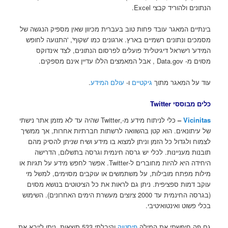
הנתונים ולהוריד קבצי Excel.
בינתיים המאגר עובד פחות טוב בעברית מכיוון שאין מספיק הנגשה של
מסמכים ונתונים רשמיים בארץ. ארגונים כמו 'שקוף', 'התנועה לחופש
המידע' ו'ישראל דיגיטלית' פועלים לפרסום הנתונים, לצד אינדוקס
מסוים מ- Data.gov , אבל המאמצים הללו עדיין אינם מספקים.
עוד על המאגר מתוך
גיקטיים
ו-
עולם המידע
.
כלים מבוססי
Twitter
Vicinitas
–
כלי לניתוח מידע מ-,Twitter שהיה עד לא מזמן אתר נישתי
של עיתונאים. הוא קטן בהשוואה לרשתות חברתיות אחרות, אך ממשיך
לצמוח ולגדול כל הזמן וניתן למצוא בו מידע ושיח שניתן להסיק מהם
תובנות מעניינות. לכלי יש גרסה חינמית וגרסה בתשלום, הדרישה
היחידה היא להיות מחוברים ל-Twitter. אפשר לחפש מידע על תגיות או
מילות מפתח מובילות, על משתמשים או עוקבים מסוימים, למשל מי
עוקב דמות ספציפית. ניתן גם לראות את כל הציטוטים בנושא מסוים
(בגרסה החינמית עד 2000 ציוצים מעשרת הימים האחרונים). השימוש
בכלי פשוט ואינטואיטיבי.
גם פה חיפשתי את המילה
פיסטוק
וקיבלתי 533 תוצאות. ניתן לייבא את