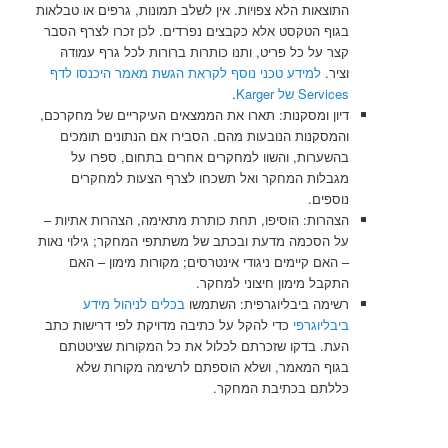
התוצאות הלא צפויות. אין לשלב תמונות, גרפים או טבלאות
בגוף הטקסט אלא כקבצים נפרדים. לכן זכרו לצרף הסבר
קצר על כל פריט, ותנו כותרות ברורות לכל גרף עמודה
וציר.
למידע טכני נוסף לקראת הגשת מאמר היכנסו לדף
Services של Karger
.
דיון ומסקנות: תארו את הממצאים העיקריים של מחקרכם,
והמסקנות הנובעות מהם. הסבירו אם הנתונים תומכים
בהשערות, והשוו למחקרים אחרים בתחום, ספרו על
מגבלות המחקר ואל תשכחו לצרף הצעות למחקרים
נוספים.
הצהרות: הוסיפו, תחת כותרת מתאימה, הצהרות אתיות –
על הסכמה מדעת ובכתב של משתתפי המחקר; גילוי נאות
– האם קיימים ניגודי אינטרסים; מקורות מימון – האם
התקבל מימון חיצוני למחקר.
רשימה ביבליוגרפית: השתמשו
בכלים לניהול מידע
ביבליוגרפי
כדי להקל על כתיבה מדויקת לפי דרישות כתב
העת. בדקו שזכרתם לכלול את כל המקורות שציטטתם
בגוף המאמר, ושלא הוספתם לרשימה מקורות שלא
כללתם בכתיבת המחקר.