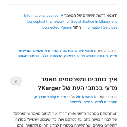
*דוגמא לרשת הקשרים של המאמר
Informational Justice: A
Conceptual Framework for Social Justice in Library and
Information Services
מתוך
Connected Papers
פורסם בקטגוריה
מנועי חיפוש
,
מידענות
,
אתרים מומלצים
,
אוריינות
מידע
,
תוכנות
,
טכנולוגיה
,
ביג דאטה
,
הרצאות
,
כללי
|
כתיבת תגובה
איך כותבים ומפרסמים מאמר
2
מדעי בכתבי העת של Karger?
פורסם בתאריך
6 במאי 2018
על ידי
אירית קלונר מרגלית,
הספרייה למדעי החיים ולרפואה
השתתפתם במחקר חדשני ופורץ דרך? איך לכתוב מאמר שיתפרסם?
איך לבחור באיזה כתב עת לפרסם אותו כדי שיצוטט וישפיע? בסדנה
לחוקרים צעירים, שהתקיימה בספרייה למדעי החיים ולרפואה, נתנו