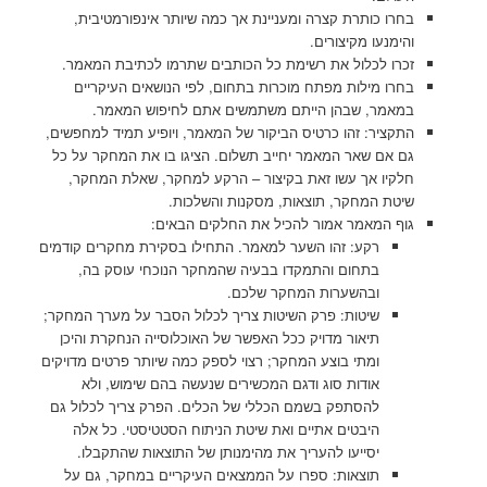
בחרו כותרת קצרה ומעניינת אך כמה שיותר אינפורמטיבית,
והימנעו מקיצורים.
זכרו לכלול את רשימת כל הכותבים שתרמו לכתיבת המאמר.
בחרו מילות מפתח מוכרות בתחום, לפי הנושאים העיקריים
במאמר, שבהן הייתם משתמשים אתם לחיפוש המאמר.
התקציר: זהו כרטיס הביקור של המאמר, ויופיע תמיד למחפשים,
גם אם שאר המאמר יחייב תשלום. הציגו בו את המחקר על כל
חלקיו אך עשו זאת בקיצור – הרקע למחקר, שאלת המחקר,
שיטת המחקר, תוצאות, מסקנות והשלכות.
גוף המאמר אמור להכיל את החלקים הבאים:
רקע: זהו השער למאמר. התחילו בסקירת מחקרים קודמים
בתחום והתמקדו בבעיה שהמחקר הנוכחי עוסק בה,
ובהשערות המחקר שלכם.
שיטות: פרק השיטות צריך לכלול הסבר על מערך המחקר;
תיאור מדויק ככל האפשר של האוכלוסייה הנחקרת והיכן
ומתי בוצע המחקר; רצוי לספק כמה שיותר פרטים מדויקים
אודות סוג ודגם המכשירים שנעשה בהם שימוש, ולא
להסתפק בשמם הכללי של הכלים. הפרק צריך לכלול גם
היבטים אתיים ואת שיטת הניתוח הסטטיסטי. כל אלה
יסייעו להעריך את מהימנותן של התוצאות שהתקבלו.
תוצאות: ספרו על הממצאים העיקריים במחקר, גם על