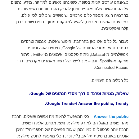
כשאנחנו עורכים קניות בסופר, כשאנחנו מאזינים למוזיקה, מידע ונתונים
על ההתנהגויות שלנו נאספים וניתן להפיק מהם תובנות משמעותיות.
בהרצאה הוצגו מספר כלים מרכזיים ושימושיים שיכולים לסייע לנו,
כמידענים ואנשים סקרנים, להגיע למסקנות מתוך נתונים שונים בדרך
קלה ואפקטיבית.
נעבור על כלים אלו כאן בהרחבה: חיפוש שאלות, מגמות וטרנדים
בהתבסס על מסדי הנתונים של Google, חיפוש דאטה ונתונים
ממשלתיים מ-Dataset, ניתוח טקסטים ואימוג'ים מ-Twitter, ניתוח
מוזיקה מ-Spotify, וגם – איך לייצר של רשת מאמרים אקדמיים דרך
Connected Papers.
כל הכלים הם חינמיים.
שאלות, מגמות וטרנדים דרך מסדי הנתונים של Google:
Answer the public, Trendy ו-Google Trends.
Answer the public
–
כלי המאפשר לראות מה אנשים שואלים. הרבה
מהחיפושים בגוגל הם לא רק מילה או נושא מסוים, אלא חיפושים
הרבה יותר פרסונליים כמו "מהן שעות הפעילות של הספרייה?" "היכן
אוכלים באוניברסיטת תל אביב?". וכך, הכלי מאפשר לחפש מילה או