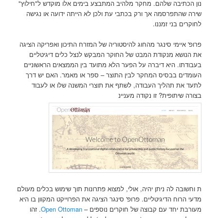
נון הכתיבה שלהם. מחקר מלהיב המתבצע בימים אלו מוקדש ל"חילוץ"
שירה שהתפרסמה אך ורק בכתבי עת ולכן לא הייתה ידועה או נגישה
לחוקרים בני זמננו.
פרופ' איימי סינגר מהחוג להיסטוריה של המזרח התיכון ואפריקה הציגה
את הנושא מנקודת המבט של החוקר המבקש לנצל כלים דיגיטליים
בעבודתו. היא דיברה על הפער הלא מתועד בין הממצאים הראשוניים
העומדים בבסיס המחקר לבין התוצר – ספר או מאמר. האם יש דרך
לתעד את תהליך העבודה, לשתף את תוצרי המשנה שלו או לעבוד
בצורה שיתופית? זו נקודה מעניינ
ת וחשובה לה ניתן יהיה, אולי, למצוא פתרונות תוך שימוש בכלים מעולם
מדעי הרוח הדיגיטליים. פרופ' סינגר הציגה את הפרוייקט המקוון בו היא
מעורבת יחד עם קבוצה של חוקרים נוספים –
Open Ottoman
. זהו