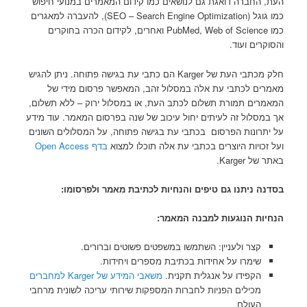
העת, החברה דואגת גם לנושאים כמו קידום המאמרים במנועי חיפוש
כמו גוגל (SEO – Search Engine Optimization), להעברה למאגרים
כמו PubMed, Web of Science ואחרים, לקידום הכרה בחוקרים
והסוקרים ועוד.
חלק מכתבי העת של Karger הם כתבי עת בגישה פתוחה. ניתן להגיש
מאמרים לכתבי עת אלה במסלול זהב, המאפשר פרסום מידי של
המאמרים תמורת תשלום לכתב העת, או במסלול ירוק – ללא תשלום,
אך במסלול זה לעיתים יחול עיכוב של שנה בפרסום המאמר. עוד מידע
על יתרונות הפרסום בכתבי עת בגישה פתוחה, על המסלולים השונים
ועל זכויות היוצרים בכתבי עת אלה תוכלו למצוא
בדף Open Access
באתר של Karger.
בסדנה ניתנו גם טיפים והנחיות לכתיבת מאמר ולפרסומו:
הנחיות הנוגעות למבנה המאמר:
קצר ולעניין: השתמשו במשפטים פשוטים וברורים.
שימרו על אחידות בכתיבת מספרים ויחידות.
הקפידו על אנגלית תקנית.
משאבי המידע של Karger למחברים
מכילים הפניות לחברות המספקות שירותי עריכה לשונית מרחבי
העולם.