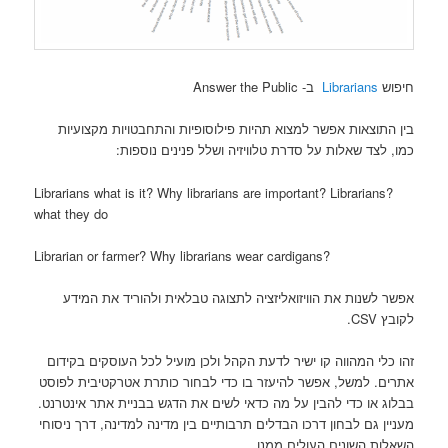
חיפוש
Librarians
ב- Answer the Public
בין התוצאות אפשר למצוא תהיות פילוסופיות והתחבטויות מקצועיות
כמו, לצד שאלות על סדרת טלוויזיה ושלל פנינים נוספות:
?Librarians what is it? Why librarians are important? Librarians
what they do
?Librarian or farmer? Why librarians wear cardigans
אפשר לשנות את הוויזואליזציה לתצוגה טבלאית ולהוריד את המידע
לקובץ CSV.
זהו כלי המהווה קו ישיר לדעת הקהל ולכן מועיל לכל העוסקים בקידום
אתרים. למשל, אפשר להיעזר בו כדי לבחור כותרת אטרקטיבית לפוסט
בבלוג או כדי להבין על מה כדאי לשים את הדגש בבניית אתר אינטרנט.
מעניין גם לבחון דרכו הבדלים תרבותיים בין מדינה למדינה, דרך ניסוחי
השאלות השונים העולים ממנו.