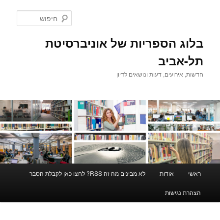
לדלג
לדלג
לתוכן
לתוכן
חיפוש
המשני
בלוג הספריות של אוניברסיטת
תל-אביב
חדשות, אירועים, דעות ונושאים לדיון
תפריט
ראשי
אודות
לא מבינים מה זה RSS? לחצו כאן לקבלת הסבר
ראשי
הצהרת נגישות