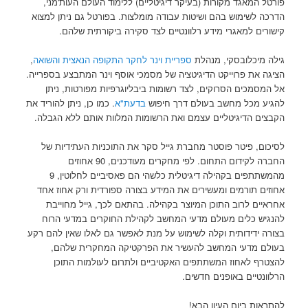
פורטל המאגד מקורות (בעיקר דיגיטליים) ללימוד העולם העות'מני,
הדרכה לשימוש בהם ושיטות עבודה מומלצות. בפורטל גם ניתן למצוא
קישורים למאגרי מידע רלוונטיים לצד סקירה ביקורתית שלהם.
גילה מיכלובסקי, מנהלת
ספריית וינר לחקר התקופה הנאצית והשואה
,
הציגה את פרוייקט הדיגיטציה של מסמכי אוסף וינר המתבצע בספרייה.
אל המסמכים הסרוקים, לצד רשומות ביבליוגרפיות מפורטות, ניתן
להגיע מכל מחשב בעולם דרך חיפוש
בדעת"א
. כמו כן, ניתן להוריד את
הקבצים הדיגיטליים עצמם ואת הרשומות המלוות אותם ללא הגבלה.
לסיכום, פיטר פוסטר מחברת גייל סקר את התוכניות העתידיות של
החברה לקידום התחום. לפי מחקרים מעודכנים, 90 אחוזים
מהמשתתפים בקהילה דיגיטלית כלשהי הם פאסיביים לחלוטין, 9
אחוזים תורמים ומעשירים את המידע בצורה ספורדית ורק אחוז אחד
אחראיים לרוב התוכן המיוצר בקהילה. בהתאם לכך, גייל מחוייבת
להנגיש כלים מעולם מדעי המחשב לקהילת החוקרים במדעי הרוח
בצורה ידידותית וקלה לשימוש על מנת לאפשר גם לאלו שאין להם רקע
בעולם מדעי המחשב להעשיר את הפרקטיקה המחקרית שלהם,
להצטרף לאחוז המשתתפים האקטיביים ולתרום לעולמות התוכן
הרלוונטיים באופנים חדשים.
להתראות ביום העיון הבא!