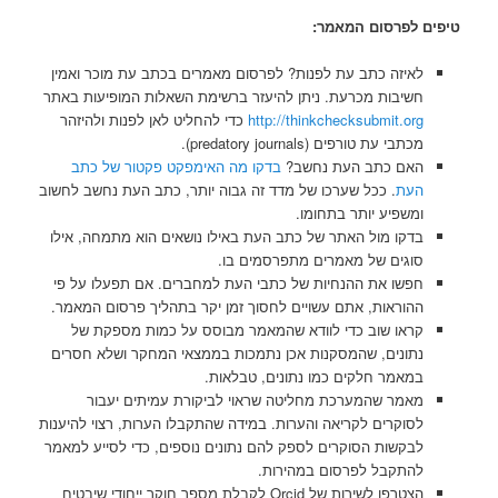
טיפים לפרסום המאמר:
לאיזה כתב עת לפנות? לפרסום מאמרים בכתב עת מוכר ואמין
חשיבות מכרעת. ניתן להיעזר ברשימת השאלות המופיעות באתר
http://thinkchecksubmit.org
כדי להחליט לאן לפנות ולהיזהר
מכתבי עת טורפים (predatory journals).
האם כתב העת נחשב?
בדקו מה האימפקט פקטור של כתב
העת
. ככל שערכו של מדד זה גבוה יותר, כתב העת נחשב לחשוב
ומשפיע יותר בתחומו.
בדקו מול האתר של כתב העת באילו נושאים הוא מתמחה, אילו
סוגים של מאמרים מתפרסמים בו.
חפשו את ההנחיות של כתבי העת למחברים. אם תפעלו על פי
ההוראות, אתם עשויים לחסוך זמן יקר בתהליך פרסום המאמר.
קראו שוב כדי לוודא שהמאמר מבוסס על כמות מספקת של
נתונים, שהמסקנות אכן נתמכות בממצאי המחקר ושלא חסרים
במאמר חלקים כמו נתונים, טבלאות.
מאמר שהמערכת מחליטה שראוי לביקורת עמיתים יעבור
לסוקרים לקריאה והערות. במידה שהתקבלו הערות, רצוי להיענות
לבקשות הסוקרים לספק להם נתונים נוספים, כדי לסייע למאמר
להתקבל לפרסום במהירות.
הצטרפו לשירות של Orcid לקבלת מספר חוקר ייחודי שיבטיח