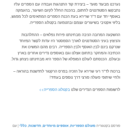
נערכנו מבעוד מועד – ביצירת קוד התנהגות ועבודה עם הספרים עליו
נתבקשו הסטודנטים לחתום, בהכנת החלל לקיום השיעור, בהעמקה
באוסף יחד עם ד"ר שרירא בעת הכנת הספרים המתאימים לכל מפגש,
בליווי אקטיבי בשיעורים עצמם ובהטמעה בקטלוג הספרייה.
ההשקעה המרובה הניבה מבחינתנו פירות נפלאים – ההתלהבות
והניצוץ בעיני הסטודנטים לאורך הסמסטר היו עדות לקשר המיוחד
שנרקם בינם לבין האוסף ולבין הספרייה. רבים מהם המשיכו את
הכתיבה והמחקר בתחום אצלנו וגם באוספים נדירים אחרים בארץ
ובעולם. הכנסתם לעולם המופלא של הספר היא מבחינתנו ניצחון גדול.
ברכות לד"ר רעי שרירא על הזכיה בפרס הרקטור לחדשנות בהוראה –
ולחיי שיתופי פעולה פורצי דרך נוספים בעתיד!
לרשומות הספרים הנדירים שלנו
בקטלוג הספרייה>>
פורסם בקטגוריה
מעולם הספריות
,
אוספים מיוחדים
,
חדשנות
,
כללי
|
עם