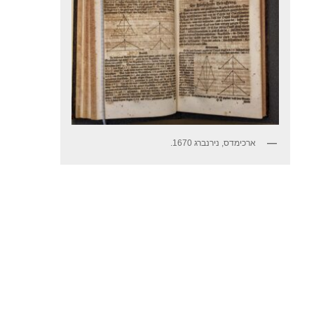
ארכימדס, נירנברג 1670.