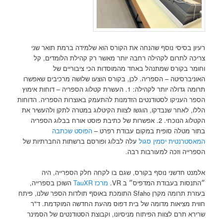
רעיון בסיסי נוסף שהנחה את הקורס הוא שלמידה ברמת תואר שני
צריכה לתרום לקהילה רחבה יותר מאשר רק קהילת הלומדים, קל
וחומר בקורס שמתנהל באחד מהמוסדות הכי ציבוריים של
האוניברסיטה – הספריה. לכן, בקורס הוצעו שלושה מרכיבים שאפשרו
תרומה גדולה יותר לקהילה: 1. העשרת קטלוג הספריה – דוחות אימוץ
הספר העניקו לסטודנטים הזדמנות להתעמק באוצרות הספריה. הדוחות
הללו, לאחר שנבדקו, הוגשו לצוות הקיטלוג במטרה לתקן ולהעשיר את
הקטלוג הנוכחי. 2. אפשרות של כתיבת פוסט אורח בבלוג הספריה
בתור מטלה סופית במקום עבודת רפרט –
הפוסט שכתבה
המאסטרנטית יסמין סגול
עלה לבלוג ופורסם ברשתות החברתיות של
הספרייה וזכה למעורבות רבה.
אלמנט חדשני נוסף בקורס, שגם בו לקחה חלק הספרייה, היה
״התנסות בעבודת המדפיס״ ב VR.
מרכז TauXR
השוכן בספרייה,
בעזרת תרומה מקרן Sfaho התומכת באוסף תולדות הספר שלנו, פיתח
חווית מציאות מדומה של בית דפוס מהעת החדשה המוקדמת. ד"ר
שרירא תרם לצוות הפיתוח מניסיונו, וקבוצת הסטודנטים של הסמינר