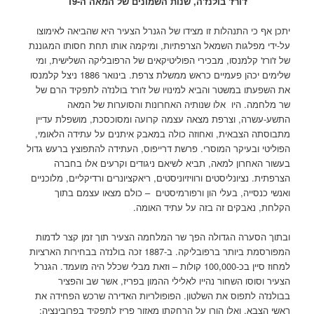
ז'ורז' בולנז'ה, שנות השמונים של המאה ה-19
יתכן אף כי התנהלות זו מצידו של הגנרל הצעיר היא שהביאה לאימוצו
על-ידי מפלגות השמאל הצרפתיות, ומיקמה אותו תחת חסותו המגוננת
של ז'ורז' קלמנסו, מבכירי הפוליטיקאים של הרפובליקה השלישית, ומי
שלימים יכהן פעמיים כראש ממשלת צרפת. בינואר 1886 ניצל קלמנסו
את השפעתו במשטר והביא למינויו של ז'ורז' בולנז'ה לתפקיד הרם של
שר מלחמה. היו אלו שנותיה האחרונות והסוערות של המאה
התשע-עשרה, וצרפת מצאה עצמה קרועה ומסוכסכת, מושפלת עדיין
מתבוסתה הצבאית, ואחוזה כולה במאבק איתנים על עתידה הלאומי,
הפוליטי ובעיקר המוסרי. פרשת דרייפוס, העתידה להתפוצץ ברעש גדול
בעשור האחרון למאה, תביא לשיאם ניגודים וקרעים אלו בחברה
הצרפתית. נציונליסטים ורוויזיוניסטים, ריאקציונרים ורדיקליים, מלוכניים
ואנשי כנסייה, בעלי הון ורפורמיסטים – כולם מצאו עצמם בתוך
הקלחת, נאבקים זה בזה על עתיד האומה.
ובתוך הסערה הגדולה הפך שר המלחמה הצעיר תוך זמן קצר לדמות
המפורסמת ביותר ברפובליקה. ב-1887 זכה בולנז'ה בבחירות הארציות
למחוז סיין בכ-100,000 קולות – וזאת מבלי שכלל היה מועמד. הגנרל
הצעיר וסוסו השחור נהייו לאלילי ההמון בפריז, אשר שב והפציר
בבולנז'ה לתפוס את השלטון. הפופולריות האדירה שרכש הפחידה את
ראשי הצבא, ואלו הורו על הרחקתו מאזור פריז לתפקיד בפרובינציה;