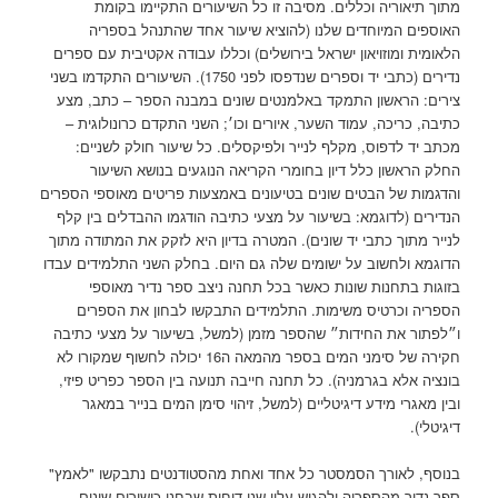
מתוך תיאוריה וכללים. מסיבה זו כל השיעורים התקיימו בקומת
האוספים המיוחדים שלנו (להוציא שיעור אחד שהתנהל בספריה
הלאומית ומוזויאון ישראל בירושלים) וכללו עבודה אקטיבית עם ספרים
נדירים (כתבי יד וספרים שנדפסו לפני 1750). השיעורים התקדמו בשני
צירים: הראשון התמקד באלמנטים שונים במבנה הספר – כתב, מצע
כתיבה, כריכה, עמוד השער, איורים וכו׳; השני התקדם כרונולוגית –
מכתב יד לדפוס, מקלף לנייר ולפיקסלים. כל שיעור חולק לשניים:
החלק הראשון כלל דיון בחומרי הקריאה הנוגעים בנושא השיעור
והדגמות של הבטים שונים בטיעונים באמצעות פריטים מאוספי הספרים
הנדירים (לדוגמא: בשיעור על מצעי כתיבה הודגמו ההבדלים בין קלף
לנייר מתוך כתבי יד שונים). המטרה בדיון היא לזקק את המתודה מתוך
הדוגמא ולחשוב על ישומים שלה גם היום. בחלק השני התלמידים עבדו
בזוגות בתחנות שונות כאשר בכל תחנה ניצב ספר נדיר מאוספי
הספריה וכרטיס משימות. התלמידים התבקשו לבחון את הספרים
ו״לפתור את החידות״ שהספר מזמן (למשל, בשיעור על מצעי כתיבה
חקירה של סימני המים בספר מהמאה ה16 יכולה לחשוף שמקורו לא
בונציה אלא בגרמניה). כל תחנה חייבה תנועה בין הספר כפריט פיזי,
ובין מאגרי מידע דיגיטליים (למשל, זיהוי סימן המים בנייר במאגר
דיגיטלי).
בנוסף, לאורך הסמסטר כל אחד ואחת מהסטודנטים נתבקשו "לאמץ"
ספר נדיר מהספריה ולהגיש עליו שני דוחות שבחנו כישורים שונים