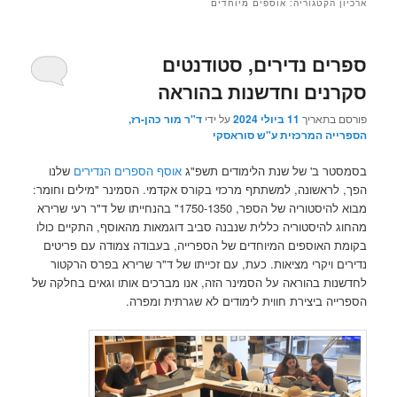
ארכיון הקטגוריה:
אוספים מיוחדים
ספרים נדירים, סטודנטים
סקרנים וחדשנות בהוראה
פורסם בתאריך
11 ביולי 2024
על ידי
ד"ר מור כהן-רז,
הספרייה המרכזית ע"ש סוראסקי
בסמסטר ב' של שנת הלימודים תשפ"ג
אוסף הספרים הנדירים
שלנו
הפך, לראשונה, למשתתף מרכזי בקורס אקדמי. הסמינר "מילים וחומר:
מבוא להיסטוריה של הספר, 1750-1350" בהנחייתו של ד"ר רעי שרירא
מהחוג להיסטוריה כללית שנבנה סביב דוגמאות מהאוסף, התקיים כולו
בקומת האוספים המיוחדים של הספרייה, בעבודה צמודה עם פריטים
נדירים ויקרי מציאות. כעת, עם זכייתו של ד"ר שרירא בפרס הרקטור
לחדשנות בהוראה על הסמינר הזה, אנו מברכים אותו וגאים בחלקה של
הספרייה ביצירת חווית לימודים לא שגרתית ומפרה.