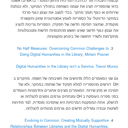
קבוצות העבודה ועד לכתיבת המדיניות והחזון המוסדי. בראש ובראשונה
כדאי שהספרייה תציג את עצמה כשותפה בתהליך המחקר, ולא כנותנת
שירותים או כגוף תומך מחקר. בכדי למצב את עצמן כגוף מרכזי
במחקר הדיגיטלי על הספריות לאמץ אסטרטגיית שיווק ותקשורת
מוקפדת, שתיצור תפיסה חדשה של תפקידן. הספריות צריכות להציג
את עצמן כגוף חדשני שאינו חושש מהתנסויות חדשות ומטכנולוגיות
מתקדמות ולשדר תחושה של ביטחון ומקצועיות.
No Half Measures: Overcoming Common Challenges to
Doing Digital Humanities in the Library, Miriam Posner
Digital Humanities in the Library isn’t a Service, Trevor Munoz
גם שני המאמרים הללו מדגישים את חשיבותה של השפה. מחקרים ב
DH דורשים מהספרייה למלא תפקיד של שותפה במחקר, ולא של
תמיכה או מתן שירות. המאמרים מציגים אתגרים והזדמנויות העומדים
בפני ספריה העוסקת ב DH ומנתחים גורמים נפוצים להצלחה או
לכישלון. אחת המסקנות המרכזיות היא שתמיכה מוסדית, לצד פתיחות
לשיטות עבודה ומודלים חדשים הם גורמים מהותיים להצלחה.
Evolving in Common: Creating Mutually Supportive
Relationships Between Libraries and the Digital Humanities,