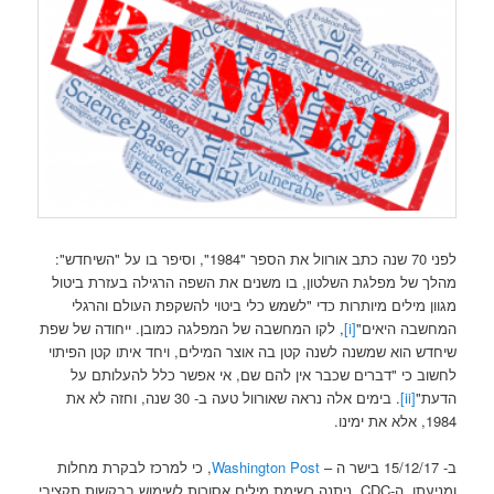
לפני 70 שנה כתב אורוול את הספר "1984", וסיפר בו על "השיחדש":
מהלך של מפלגת השלטון, בו משנים את השפה הרגילה בעזרת ביטול
מגוון מילים מיותרות כדי "לשמש כלי ביטוי להשקפת העולם והרגלי
המחשבה היאים"
[i]
, לקו המחשבה של המפלגה כמובן. ייחודה של שפת
שיחדש הוא שמשנה לשנה קטן בה אוצר המילים, ויחד איתו קטן הפיתוי
לחשוב כי "דברים שכבר אין להם שם, אי אפשר כלל להעלותם על
הדעת"
[ii]
. בימים אלה נראה שאורוול טעה ב- 30 שנה, וחזה לא את
1984, אלא את ימינו.
ב- 15/12/17 בישר ה –
Washington Post
, כי למרכז לבקרת מחלות
ומניעתן, ה-CDC, ניתנה רשימת מילים אסורות לשימוש בבקשות תקציבי