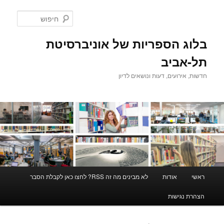
לדלג
לדלג
לתוכן
לתוכן
חיפוש
המשני
בלוג הספריות של אוניברסיטת
תל-אביב
חדשות, אירועים, דעות ונושאים לדיון
תפריט
ראשי
אודות
לא מבינים מה זה RSS? לחצו כאן לקבלת הסבר
ראשי
הצהרת נגישות