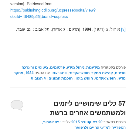
version]. Retrieved from
https://publishing.cdlib.org/ucpressebooks/view?
docId=ft8489p25j;brand=ucpress
[v]
אורוול, ג' (1971).
1984
. (תרגום : ג' אריוך). תל אביב : עם עובד.
פורסם בקטגוריה
מידענות
,
ניהול מידע
,
פרסומים
,
ציטוטים והערכה
מדעית
,
קהילת מחקר
,
חופש אקדמי
,
כתבי עת
|
עם התגים
1984
,
מחקר
מדעי
,
חופש אקדמי
,
חופש ביטוי
,
חוכמת המונים
|
4
תגובות
57 כלים שימושיים ליזמים
ולמשתמשים אחרים ברשת
פורסם בתאריך
20 באוקטובר 2015
על ידי
יפה אהרוני,
הספרייה למדעי החיים ולרפואה