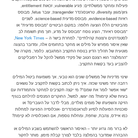
פעילות ומחקר ממשלתיים: פגיע vulnerable, זכאות entitlement,
גיוון/מגוון diversity, טראנסג'נדר transgender, עובר fetus, מבוסס
ראיות evidence-based, מבוסס-מדעית science-based. לשניים
מהביטויים הללו הוצעה חלופה: במקום הביטויים "מבוסס מדעית" או
"מבוסס ראיות", הוצע נוסח "מבוסס על מדע, תוך מתן תשומת לב
לסטנדרטים ורצונות קהילתיים". למחרת בישר ה –
New York Times
,
שאין איסור מפורש על מילים או מחקר בתחומים אלה, ומדובר בהצגה
מוטעית של תהליך הדיון בנוסח התקציב המתגבש. כלומר, מקורה של
"ההמלצה" הוא רצונם הטוב של פקידי ממשל להקל על רפובליקנים
להצביע בעד בקשות התקציב.
שינוי מדיניות של ממשלים שונים הוא טבעי, אך משמעות ביטול המילים
רחבה יותר משינוי שכזה. איך ניתן לכתוב בקשות לתקציב על נושאים
"שאי אפשר לומר את שמם"? מי יקצה תקציבים למחקר והתמודדות עם
בעיות שלא קיימות? מה יעשו, למשל, החוקרים המנסים להילחם בנגיף
הזיקה והשפעתו של מומים מולדים, מבלי לדבר על העוברים? או
סוכנויות הפועלות לסיוע לטראנסג'נדרים -אוכלוסייה הפגיעה למחלות
כמו איידס, צהבת, שחפת, ומחלות נוספות, אם האוכלוסייה לא קיימת?
לא ברור מה גרוע יותר – האיסור הראשוני להשתמש בשבע המילים או
ההבהרה שמדובר בהמלצה בלבד לצורך קבלת מימון. מותר לחקור