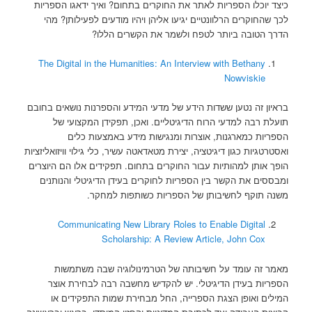
כיצד יוכלו הספריות לאתר את החוקרים בתחום? ואיך ידאגו הספריות
לכך שהחוקרים הרלוונטיים יגיעו אליהן ויהיו מודעים לפעילותן? מהי
הדרך הטובה ביותר לטפח ולשמר את הקשרים הללו?
The Digital in the Humanities: An Interview with Bethany
Nowviskie
בראיון זה נטען ששדות הידע של מדעי המידע והספרנות נושאים בחובם
תועלת רבה למדעי הרוח הדיגיטליים. ואכן, תפקידן המקצועי של
הספריות כמארגנות, אוצרות ומנגישות מידע באמצעות כלים
ואסטרטגיות כגון דיגיטציה, יצירת מטאדאטה עשיר, כלי גילוי וויזואליזציות
הופך אותן למהותיות עבור החוקרים בתחום. תפקידים אלו הם היוצרים
ומבססים את הקשר בין הספריות לחוקרים בעידן הדיגיטלי והנותנים
משנה תוקף לחשיבותן של הספריות כשותפות למחקר.
Communicating New Library Roles to Enable Digital
Scholarship: A Review Article, John Cox
מאמר זה עומד על חשיבותה של הטרמינולוגיה שבה משתמשות
הספריות בעידן הדיגיטלי. יש להקדיש מחשבה רבה לבחירת אוצר
המילים ואופן הצגת הספרייה, החל מבחירת שמות התפקידים או