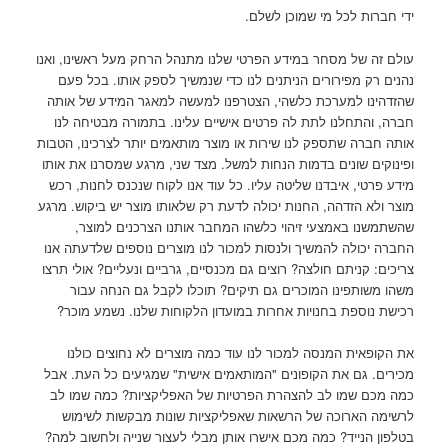
ידי חברות לכל מי שמוכן לשלם.
עולם זה של מסחר במידע הפרטי שלנו מתנהל הרחק מעל ראשינו, ואנו
נהנים רק מפירורים הניתנים לנו כדי שנמשיך לספק אותו. בכל פעם
שהזדהינו למערכת כלשהי, הצטרפנו למעשה למאגר המידע של אותה
חברה, והתחלנו לתת לה פרטים אישיים עלינו. בתמורה מבטיחה לנו
אותה חברה שתספק לנו שירות או מוצר מותאמים יותר לצרכינו, הטבות
ופינוקים שונים בדמות הנחות למשל. מצד שני, מרגע שמסרנו את אותו
מידע פרטי, איבדנו שליטה עליו. כל עוד אנו לקוח שנכנס לחנות, רכש
מוצר ולא הזדהה, החנות יכולה לדעת רק שלאותו מוצר יש ביקוש. מרגע
שהשתמשנו באמצעי זיהוי כלשהו המחבר אותנו הצרכנים למוצר,
החברה יכולה להמשיך ולנסות למכור לנו מוצרים נוספים שלדעתה אנו
צריכים: קניתם חולצה? רוצים גם מכנסיים, גרביים ונעליים? אולי תרצו
משהו משותפינו המוכרים גם תיקים? תוכלו לקבל גם הנחה עבור
רכישת נוספת בחנויות אחרות במועדון הלקוחות שלנו. נשמע מוכר?
את הקופאית המנסה למכור לנו עוד כמה מוצרים לא נחוצים כולנו
מכירים. גם את הקופונים "המותאמים אישית" שמגיעים כל העת. אבל
כמה מכם שמו לב להצהרת הפרטיות של האפליקציות? כמה שמו לב
לרשימה הארוכה של הרשאות שאפליקציות שונות מבקשות לשימוש
בטלפון הנייד? כמה מכם אישרו אותן מבלי לעצור שנייה ולחשוב למה?