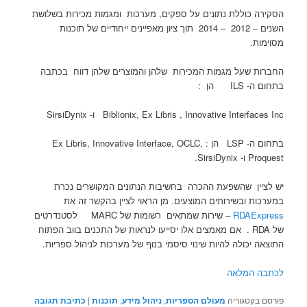
הסקירה כוללת נתונים על ספקים, מערכות ומגמות מכירות בשלושת
השנים – 2012 – 2014 תוך ציון מאפיינים ייחודיים של תוכנות
מסוימות.
החברות שעל מגמות המכירות שלהן והמוצרים שלהן דווח בכתבה
בתחום ה- ILS הן :
Biblionix, Ex Libris , Innovative Interfaces Inc ו- SirsiDynix
בתחום ה- LSP הן : Ex Libris, Innovative Interface, OCLC,
Proquest ו- SirsiDynix.
יש לציין שהשפעת ההכרה בחשיבות הנתונים המקושרים נכרת
במערכות ובשירותים המוצעים. מן הראוי לציין בהקשר זה את
RDAExpress
– שירות שמתאים רשומות של MARC לסטנדרטים
של RDA . אם מאמצים אלו יסייעו לנראות של התכנים בווב הפתוח
התוצאה יכולה להיות שינוי סיסמי בנוף של מערכות לניהול ספריות.
לכתבה המלאה
פורסם בקטגוריה
מעולם הספריות
,
ניהול מידע
,
תוכנות
|
כתיבת תגובה