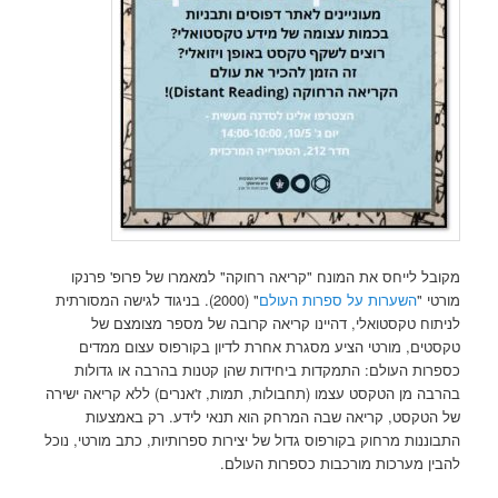
מקובל לייחס את המונח "קריאה רחוקה" למאמרו של פרופ' פרנקו
מורטי "
השערות על ספרות העולם
" (2000). בניגוד לגישה המסורתית
לניתוח טקסטואלי, דהיינו קריאה קרובה של מספר מצומצם של
טקסטים, מורטי הציע מסגרת אחרת לדיון בקורפוס עצום ממדים
כספרות העולם: התמקדות ביחידות שהן קטנות בהרבה או גדולות
בהרבה מן הטקסט עצמו (תחבולות, תמות, ז'אנרים) ללא קריאה ישירה
של הטקסט, קריאה שבה המרחק הוא תנאי לידע. רק באמצעות
התבוננות מרחוק בקורפוס גדול של יצירות ספרותיות, כתב מורטי, נוכל
להבין מערכות מורכבות כספרות העולם.