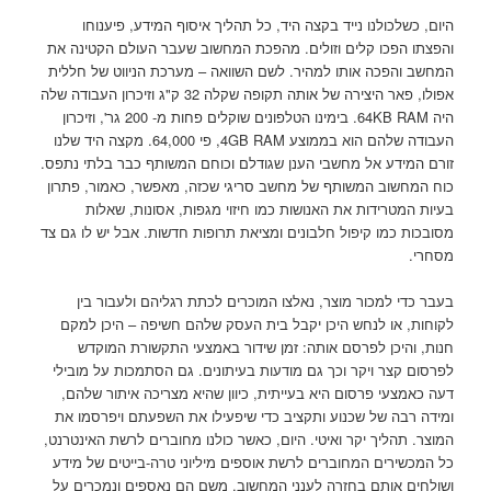
היום, כשלכולנו נייד בקצה היד, כל תהליך איסוף המידע, פיענוחו
והפצתו הפכו קלים וזולים. מהפכת המחשוב שעבר העולם הקטינה את
המחשב והפכה אותו למהיר. לשם השוואה – מערכת הניווט של חללית
אפולו, פאר היצירה של אותה תקופה שקלה 32 ק"ג וזיכרון העבודה שלה
היה 64KB RAM. בימינו הטלפונים שוקלים פחות מ- 200 גר', וזיכרון
העבודה שלהם הוא בממוצע 4GB RAM, פי 64,000. מקצה היד שלנו
זורם המידע אל מחשבי הענן שגודלם וכוחם המשותף כבר בלתי נתפס.
כוח המחשוב המשותף של מחשב סריגי שכזה, מאפשר, כאמור, פתרון
בעיות המטרידות את האנושות כמו חיזוי מגפות, אסונות, שאלות
מסובכות כמו קיפול חלבונים ומציאת תרופות חדשות. אבל יש לו גם צד
מסחרי.
בעבר כדי למכור מוצר, נאלצו המוכרים לכתת רגליהם ולעבור בין
לקוחות, או לנחש היכן יקבל בית העסק שלהם חשיפה – היכן למקם
חנות, והיכן לפרסם אותה: זמן שידור באמצעי התקשורת המוקדש
לפרסום קצר ויקר וכך גם מודעות בעיתונים. גם הסתמכות על מובילי
דעה כאמצעי פרסום היא בעייתית, כיוון שהיא מצריכה איתור שלהם,
ומידה רבה של שכנוע ותקציב כדי שיפעילו את השפעתם ויפרסמו את
המוצר. תהליך יקר ואיטי. היום, כאשר כולנו מחוברים לרשת האינטרנט,
כל המכשירים המחוברים לרשת אוספים מיליוני טרה-בייטים של מידע
ושולחים אותם בחזרה לענני המחשוב. משם הם נאספים ונמכרים על