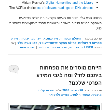
Miriam Posner’s
Digital Humanities and the Library
The ACRL’s dh+lib
list of relevant readings on DH+Libraries
הפוסט הבא שלי יסקור את רשימת הקריאה המומלצת השלישית
העוסקת בבניית וטיפוח כישורים ומיומנויות ספרניות-מקצועיות רלוונטיות
לDH.
פורסם בקטגוריה
מעולם הספריות
,
מידענות
,
אוריינות מידע
,
ניהול מידע
,
ספריות דיגיטליות
,
קהילת מחקר
,
שימור דיגיטלי
,
טכנולוגיה
,
כללי
|
עם
התגים
LIBER
,
מדעי הרוח
,
מדעי הרוח הדיגיטליים
|
תגובה
אחת
הייתם מוסרים את מפתחות
2
ביתכם לזר? ומה לגבי המידע
הפרטי שלכם?
פורסם בתאריך
28 בינואר 2018
על ידי
אירית קלונר
מרגלית, הספרייה למדעי החיים ולרפואה