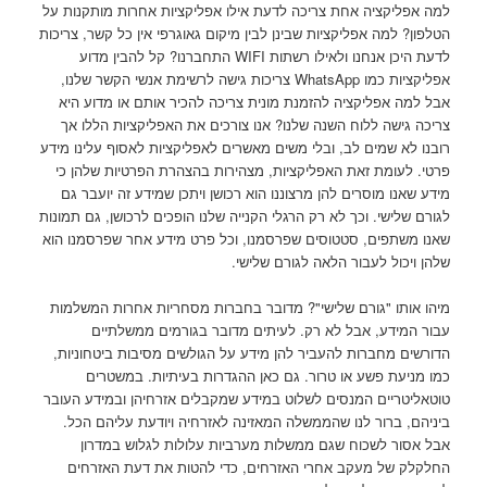
למה אפליקציה אחת צריכה לדעת אילו אפליקציות אחרות מותקנות על
הטלפון? למה אפליקציות שבינן לבין מיקום גאוגרפי אין כל קשר, צריכות
לדעת היכן אנחנו ולאילו רשתות WIFI התחברנו? קל להבין מדוע
אפליקציות כמו WhatsApp צריכות גישה לרשימת אנשי הקשר שלנו,
אבל למה אפליקציה להזמנת מונית צריכה להכיר אותם או מדוע היא
צריכה גישה ללוח השנה שלנו? אנו צורכים את האפליקציות הללו אך
רובנו לא שמים לב, ובלי משים מאשרים לאפליקציות לאסוף עלינו מידע
פרטי. לעומת זאת האפליקציות, מצהירות בהצהרת הפרטיות שלהן כי
מידע שאנו מוסרים להן מרצוננו הוא רכושן ויתכן שמידע זה יועבר גם
לגורם שלישי. וכך לא רק הרגלי הקנייה שלנו הופכים לרכושן, גם תמונות
שאנו משתפים, סטטוסים שפרסמנו, וכל פרט מידע אחר שפרסמנו הוא
שלהן ויכול לעבור הלאה לגורם שלישי.
מיהו אותו "גורם שלישי"? מדובר בחברות מסחריות אחרות המשלמות
עבור המידע, אבל לא רק. לעיתים מדובר בגורמים ממשלתיים
הדורשים מחברות להעביר להן מידע על הגולשים מסיבות ביטחוניות,
כמו מניעת פשע או טרור. גם כאן ההגדרות בעיתיות. במשטרים
טוטאליטריים המנסים לשלוט במידע שמקבלים אזרחיהן ובמידע העובר
ביניהם, ברור לנו שהממשלה המאזינה לאזרחיה ויודעת עליהם הכל.
אבל אסור לשכוח שגם ממשלות מערביות עלולות לגלוש במדרון
החלקלק של מעקב אחרי האזרחים, כדי להטות את דעת האזרחים