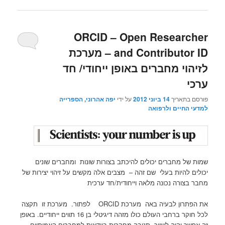
ORCID – Open Researcher
and Contributor ID – מערכת
לזיהוי מחברים באופן ייחודי/ חד
ערכי
פורסם בתאריך
14 ביוני 2012
על ידי
יפה אהרוני, הספרייה
למדעי החיים ולרפואה
שמות של מחברים יכולים להיכתב בצורות שונות ומחברים שונים
יכולים להיות בעלי שם זהה – מצבים אלה מקשים על זיהוי יצירות של
מחבר בצורה נכונה מלאה וייחודית/חד ערכית
את הפתרון לבעיה באה מערכת ORCID לפתור. מערכת זו תקצה
לכל חוקר ברחבי העולם כולו מזהה דיגיטלי בן 16 תווים ייחודיים. באופן
זה אפשר יהיה לשייך תנובה מחקרית בוודאות למחברים האמיתיים