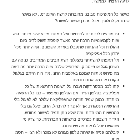
לדעה הרצויה לממשל.
כאשר כל המערכות סביבנו מחוברות לרשת האינטרנט, לא מעשי
שנתנתק לחלוטין. אבל מה כן אפשר לעשות?
היו מודעים לזכותכם לפרטיות ואל תמסרו מידע אישי מיותר. הוא
שווה לקמעונאיות הרבה יותר מאשר קופסת השוקולדים ביום
ההולדת וכל ההנחות שתקבלו בעזרת הקופונים, ושווה יותר מכל
יתרון בכל אפליקציה.
אל תתפתו להשתתף בשאלוני רשת חביבים המחייבים כניסה עם
חשבון גוגל או פייסבוק. הפרופיל שלכם שווה הרבה יותר מהידיעה
מה פירוש אותיות שמכם באלפבית הרוני, איזו חיה הייתם בגלגול
הקודם או כמה אתם חכמים.
קחו לכם מספר דקות ועברו על רשימת ההרשאות של כל
אפליקציה בטלפון הנייד. אם הטלפון מאפשר – כבו כל הרשאה
מיותרת. כמובן שמיד תוזהרו שהאפליקציה עלולה לא לפעול בלי
ההרשאה הנסגרת, אך לא צריך להיבהל. הרוב יפעל גם בלי
ההרשאות המיוחדות, ומה שלא ניתן תמיד לאישור מחודש.
הגדירו חשבונות כפרטיים ברשתות החברתיות, כך שרק מי
שתאשרו יוכל לראות מה שיתפתם.
קיבלתם פנייה או שיחת טלפון מגורם לא מוכר ולא רצוי – חסמו
אותו.