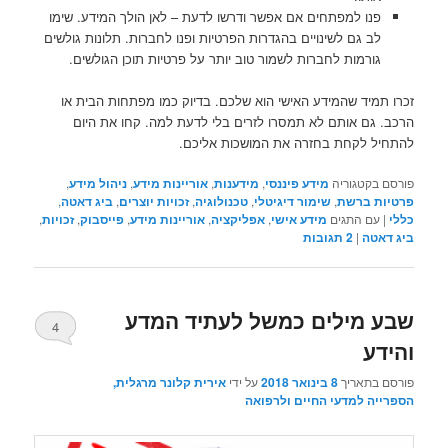
פנו למפתחים אם אפשר ודרשו לדעת – לאן הולך המידע. שימו
לב גם לשינויים בהגדרות הפרטיות ופנו לחברות. תלונות גולשים
גורמות לחברות לשמור טוב יותר על פרטיות תוכן הגולשים.
זכרו תמיד שהמידע האישי הוא שלכם. בדיוק כמו מפתחות הבית או
הרכב. גם אותם לא תמסרו לזרים בלי לדעת למה. קחו את היום
להתחיל לקחת בחזרה את המושכות אליכם.
פורסם בקטגוריה
מידע פיננסי
,
מידענות
,
אוריינות מידע
,
ניהול מידע
,
פרטיות ברשת
,
שימור דיגיטלי
,
טכנולוגיה
,
זכויות יוצרים
,
ביג דאטה
,
כללי
|
עם התגים
מידע אישי
,
אפליקציה
,
אוריינות מידע
,
פייסבוק
,
זכויות
,
ביג דאטה
|
2
תגובות
שבע מילים כמשל לעתיד המדע
4
והידע
פורסם בתאריך
8 בינואר 2018
על ידי
אירית קלונר מרגלית,
הספרייה למדעי החיים ולרפואה