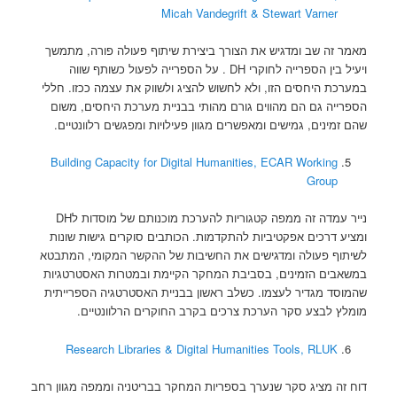
Micah Vandegrift & Stewart Varner
מאמר זה שב ומדגיש את הצורך ביצירת שיתוף פעולה פורה, מתמשך
ויעיל בין הספרייה לחוקרי DH . על הספרייה לפעול כשותף שווה
במערכת היחסים הזו, ולא לחשוש להציג ולשווק את עצמה ככזו. חללי
הספרייה גם הם מהווים גורם מהותי בבניית מערכת היחסים, משום
שהם זמינים, גמישים ומאפשרים מגוון פעילויות ומפגשים רלוונטיים.
Building Capacity for Digital Humanities, ECAR Working
Group
נייר עמדה זה ממפה קטגוריות להערכת מוכנותם של מוסדות לDH
ומציע דרכים אפקטיביות להתקדמות. הכותבים סוקרים גישות שונות
לשיתוף פעולה ומדגישים את החשיבות של ההקשר המקומי, המתבטא
במשאבים הזמינים, בסביבת המחקר הקיימת ובמטרות האסטרטגיות
שהמוסד מגדיר לעצמו. כשלב ראשון בבניית האסטרטגיה הספרייתית
מומלץ לבצע סקר הערכת צרכים בקרב החוקרים הרלוונטיים.
Research Libraries & Digital Humanities Tools, RLUK
דוח זה מציג סקר שנערך בספריות המחקר בבריטניה וממפה מגוון רחב