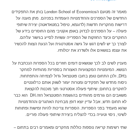
מאמר זה מטעם הLondon School of Economics בוחן את התפקידים
החדשים של הספרנים וההזדמנויות העומדות בפניהם. מתן מענה על
דרישות מחקריות חדשות (לדוגמא, טיפול במטאדאטה) יצירת שיתופי
פעולה – על הספרנים לבדוק באופן אקטיבי מהם החוסרים בידע של
החוקרים וכיצד החוזקות של הספרייה עשויות לסייע בגישור עליהם.
לצורך כך יש לשים דגש על גישה אסטרטגית ועל הנעת הצוות להכשיר
את עצמו בנושאים אלו ולשדרג את יכולותיו.
מעניין לשים לב לכך שנושאים דומים חוזרים בכל הספרות הנכתבת על
הנושא. המיומנויות המקצועיות האצורות בספריות מהותיות למחקר
בDH, ולכן התחום טומן בחובו פוטנציאל גדול לצמיחה והתפתחות.
ניסוח מחדש של תפקידים ומטרות יעזור לשווק אותם כרלוונטיים
לחוקרים בתחום; שיתוף פעולה אסטרטגי תוך מוכנות להקצאת
משאבים הם גורמים מהותיים בהגשמת הפוטנציאל הזה.DH הוא כבר
לא תחום חדש, אבל עדיין יוצא דופן מבחינת האתגרים וההזדמנויות
שהוא מעמיד בפני הספריות. הספריות צריכות להיות זמישות ופתוחות
לשינוי, ניסוי וטעייה בכדי להצליח ביצירת שיתופי פעולה פוריים.
שתי רשימות קריאה נוספות כוללות מחקרים ומאמרים רבים בתחום –