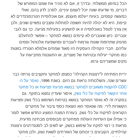
הכל במימון ממשלתי, ובדרך זו, אם לא נזכיר את שמם המפורש של
דברים, מי שדעתו שונה יוכל לעצום עיניים, לסרב לדון בהם, ואולי
כמעשה קסמים, בעיות ייעלמו מעצמן. אם אוכלוסיית הטרנסג'נדרים לא
קיימת, היא לא יכולה להיות חשופה למחלות ומצבים נפשיים שונים, ולכן
אין צורך לטפל באוכלוסייה זו או להשקיע בפעילות מניעה. כך גם לגבי
עוברים: כיוון שעוברים לא קיימים כנושא למחקר – אפשר להתעלם
מהנזק שתרופות שונות גורמות לעוברים ומהשפעת אלכוהול וסמים
עליהם. חברי הקהילה העסקית היו מאוד שמחים אלמלא הוטרדו בזוטות
כמו מחקרי יעילות ובטיחות של מוצרים, או התגוננות מתביעות על
נזקים שמוצריהם גרמו.
יריית הפתיחה ל"רצונות הקהילה" כמצפן למחקר ותקציבים נורתה כבר
עשרים שנה, והשלכותיה נראות גם היום. בשנת 1996,
נאסר על ה-
CDC להקצות משאבים למחקר בנושא מניעת פציעות או כל מחקר
אחר הקשור לפיקוח על כלי נשק
, איסור שעדיין נמצא בתוקף. גם
במקרה זה לא נאסר המחקר בנושא בטיחות השימוש בכלי נשק ופציעות
הקשורות לירי. מה שנאסר הוא הוצאת כספי ציבור על מחקרים
הקוראים לפיקוח על כלי נשק. בעזרת המונח המוצע החדש אפשר לומר
כי אפילו אם העדויות העולות ממחקרים מבוססים מבחינה מדעית,
מראות כי רצוי לפקח על שימוש בנשק, יש לשים לב לסטנדרטים ורצונות
קהילתיים, הקובעים כי זכותם של האזרחים לשאת נשק, ולכן מחקר