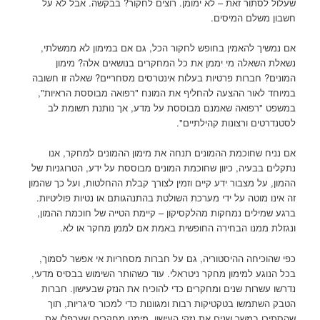
שעלול לסתור זאת – לא ימומן. רוצים לחקור? בבקשה. אבל לא על
חשבון משלם המיסים.
אם נמשיך להאמין בחופש לחקור הכל, גם אם במימון לא ממשלתי,
נשאלת השאלה מי יממן את כל המחקרים בנושאים אלה? מימון
המונים? חברות פרטיות בעלות אינטרסים מסחריים? שאלה זו חשובה
במיוחד לאור ההצעה להחליף את המונח "רפואה מבוססת הראיות",
במשפט "רפואה שאמנם מבוססת על מדע, אך נותנת תשומת לב
לסטנדרטים ורצונות קהילתיים".
אם נניח שחוכמת ההמונים תנחה את מימון ההמונים למחקר, אנו
נתקלים בבעיה, כיוון שחוכמת המונים מבוססת על ידע, הטרוגניות של
ההמון, על מצבור ידע קיים וזמין לצורך קבלת ההחלטות, ועל כך שהמון
זה אינו מוטה על ידי מערכת השולטת בהתנהגותם או נטיות פוליטיות.
ברגע שמילים נמחקות מהלקסיקון – קיימת הטייה של חוכמת ההמון,
ונגזלת ממנו הבחירה החופשית באמת אם לממן מחקר או לא.
כפי שהוכיחה ההיסטוריה, גם על חברות מסחריות אי אפשר לסמוך,
בכל הנוגע למימון מחקר ניטראלי. עוד כשהותר השימוש בבסיס מדעי,
נדרשו עשרות שנים ומחקרים כדי להוכיח את הנזק שבעישון. חברות
הטבק השתמשו בטקטיקות רבות ומגוונות כדי למכור סיגריות, תוך
שהסתירו במשך שנים את נזקי העישון, מימנו מחקרים שערפלו את