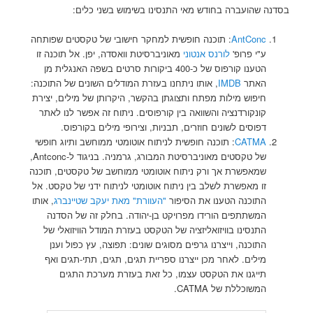
בסדנה שהועברה בחודש מאי התנסינו בשימוש בשני כלים:
AntConc
: תוכנה חופשית למחקר חישובי של טקסטים שפותחה
ע"י פרופ'
לורנס אנטוני
מאוניברסיטת וואסדה, יפן. אל תוכנה זו
הטענו קורפוס של כ-400 ביקורות סרטים בשפה האנגלית מן
האתר
IMDB
, אותו ניתחנו בעזרת המודלים השונים של התוכנה:
חיפוש מילות מפתח ותצוגתן בהקשר, היקרותן של מילים, יצירת
קונקורדנציה והשוואה בין קורפוסים. ניתוח זה אפשר לנו לאתר
דפוסים לשונים חוזרים, תבניות, וצירופי מילים בקורפוס.
CATMA
: תוכנה חופשית לניתוח אוטומטי ממוחשב ותיוג חופשי
של טקסטים מאוניברסיטת המבורג, גרמניה. בניגוד ל-Antconc,
שמאפשרת אך ורק ניתוח אוטומטי ממוחשב של טקסטים, תוכנה
זו מאפשרת לשלב בין ניתוח אוטומטי לניתוח ידני של טקסט. אל
התוכנה הטענו את הסיפור
"העוורת" מאת יעקב שטיינברג
, אותו
המשתתפים הורידו מפרויקט בן-יהודה. בחלק זה של הסדנה
התנסינו בוויזואליזציה של הטקסט בעזרת המודל הוויזואלי של
התוכנה, וייצרנו גרפים מסוגים שונים: תפוצה, עץ כפול וענן
מילים. לאחר מכן ייצרנו ספריית תגים, תגים, תתי-תגים ואף
תייגנו את הטקסט עצמו, כל זאת בעזרת מערכת התגים
המשוכללת של CATMA.