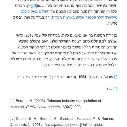
הקשר בין עישון ומחלות ואף ממנו מחקרים בעד עישון
[iii]
[iv]
. חברות
אלה היו שמחות להיפטר מהבזבוז המציק של
תשלום מעל ל-200
מיליארד דולר שנכפה עליהן בארצות הברית
, רק בגלל כל אותו "בסיס
מדעי".
בנקודת המפנה בה אנו נמצאים כעת, בפתחה של שנת 2018, כדאי
שנשים לב ונחליט מהם רצונות הקהילה שלנו. האם נתעלם משבע
המילים האסורות הללו ונמשיך באומץ וחופש אקדמי לחקור הכל, או
שנגלוש בעזרת אותן שבע המילים ואחרות שיוסיף לנו "האח הגדול" אל
עבר "שיחדש" של בורות וחוסר יכולת חשיבה, אל עבר עתיד בו איש לא
יבלבל אותנו עם העובדות, כי "בערות היא כוח"
[v]
.
[i]
אורוול, ג' (1971).
1984
. (תרגום : ג' אריוך). תל אביב : עם עובד.
[ii]
שם.
[iii]
Bero, L. A. (2005). Tobacco industry manipulation of
research.
Public health reports
,
120
(2), 200.
[iv]
Glantz, S. A., Bero, L. A., Slade, J., Hanauer, P., & Barnes,
D. E. (Eds.). (1998).
The cigarette papers
. [Online reader