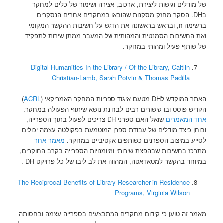
של מודלים וגישות ליצירת, ארכוב, אצירה ושימור של כלים למחקר
בDH. הסקר מחזק מסקנות שהובאו במחקרים אחרים הנסקרים
ברשימה זו, ובראש בראשונה את הדגש על חשיבות ההקשר המקומי
ואת החשיבות הסמנטית והמהותית של המעבר ממתן שירות לתפקיד
של שותף פעיל ומהותי במחקר.
Digital Humanities In the Library / Of the Library, Caitlin
Christian-Lamb, Sarah Potvin & Thomas Padilla
האתר המוקדש לDH מטעם איגוד ספריות המחקר האמריקאי (
ACRL
)
הקדיש פוסט ובו קישורים רבים לבחינת נושא שיתוף הפעולה במחקר.
אחד המאמרים
שואל האם ספרני DH צריכים לפעול בתוך הספרייה,
ובוחן כיצד מודלים של עבודת ספרן המוטמעת בפקולטה עצמה יכולים
לסייע במיצוב הספרנים כשותפים אקטיביים במחקר.
מאמר אחר
מתרכז בחשיבות שבהפצת שירותי ומיומנויות הספרייה בקרב החוקרים,
במיוחד בהקשר למטאדאטה, המהווה את לב ליבו של כל פרויקט DH .
The Reciprocal Benefits of Library Researcher-in-Residence
Programs, Virginia Wilson
מאמר זה טוען כי קידום מחקרים המתבצעים בספרייה עצמה ובחסותה