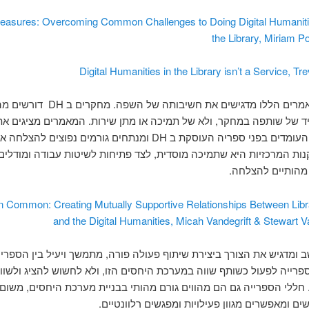
easures: Overcoming Common Challenges to Doing Digital Humaniti
the Library, Miriam P
Digital Humanities in the Library isn’t a Service, T
גם שני המאמרים הללו מדגישים את חשיבותה של הש
 של שותפה במחקר, ולא של תמיכה או מתן שירות. המאמרים מציגים את
והזדמנויות העומדים בפני ספריה העוסקת ב DH ומנתחים גורמים נפוצים ל
ת המרכזיות היא שתמיכה מוסדית, לצד פתיחות לשיטות עבודה ומודלים
מהותיים להצלחה.
in Common: Creating Mutually Supportive Relationships Between Libr
and the Digital Humanities, Micah Vandegrift & Stewart V
 ומדגיש את הצורך ביצירת שיתוף פעולה פורה, מתמשך ויעיל בין הספריי
 הספרייה לפעול כשותף שווה במערכת היחסים הזו, ולא לחשוש להציג ולשוו
 חללי הספרייה גם הם מהווים גורם מהותי בבניית מערכת היחסים, משו
שים ומאפשרים מגוון פעילויות ומפגשים רלוונטיים.