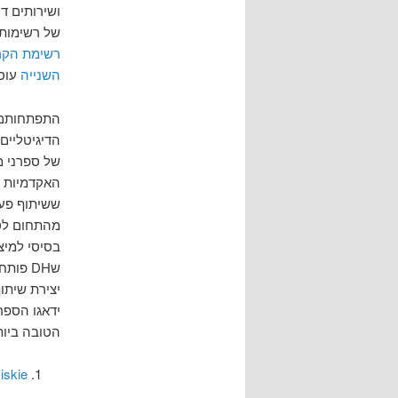
ושירותים ד
של רשימות 
רשימת הקר
השנייה
עוסק
התפתחותם 
הדיגיטליים
של ספרני מ
האקדמיות ב
ששיתוף פעול
מהתחום לספ
בסיסי למיצ
שDH פו
יצירת שיתו
ידאגו הספרי
הטובה ביו
iskie