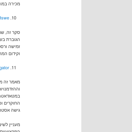
מכירה במור
 Hswe
זמישה ורספ
וקידום המח
gator
וההזדמנויו
במטאדאטה) 
החוקרים וכ
גישה אסטרט
מעניין לשי