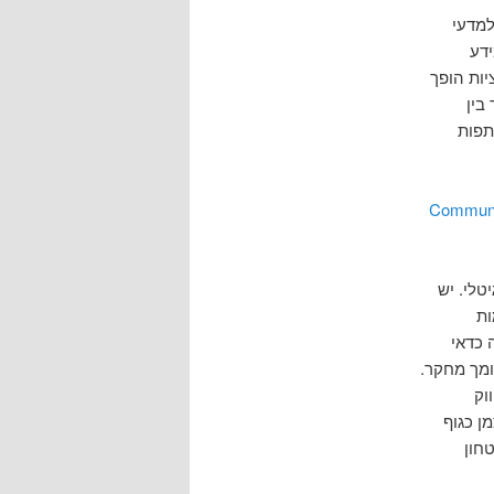
למדעי
ידע
יות הופך
בין
תפות
Communic
לי. יש
ות
 כדאי
ומך מחקר.
וק
ן כגוף
חון