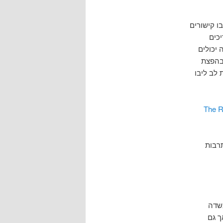
ו קישורים
פרני DH צריכים
יכולים
בהפצת
לב ליבו
The R
רבות
רייה בשדה
הספריות כמהותיות למיצוי הפוטנציאל של מחקר DH, אך גם