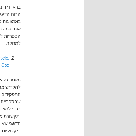
בראיון זה 
הרוח הדיגיט
באמצעות כלי
אותן למהות
הספריות לח
למחקר.
icle,
 Cox
מאמר זה עו
להקדיש מחש
התפקידים א
שהספרייה ת
בכדי למצב 
ותקשורת מו
חדשני שאינ
ומקצועיות.