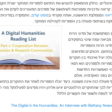
יגיטליים. כחלק מהמאמץ להנגיש את התחום לספריות המחקר יוצרת הקב
קריאה עדכניות ומפורטות לשימושם של ספרנים המעוניינים לקדם את הנ
יאה
המומלצת הראשונה, אותה סקרתי ב
פוסט קודם
, התמקדה במדיניות.
ת בשיתופי פעולה בין הספריות לקהילות המחקר.
המתמשכת של מדעי הרוח
 מביאה עמה שינוי בתפקידם
דעי הרוח והספריות
תחום. הכותבים מדגישים
ה יעיל ואיכותי בין חוקרים
ריות ולספרנים הוא תנאי
וי האפשרויות החדשות
תחים בפני האקדמיה. אולם
ף פעולה כזה אינה פשוטה. כיצד יוכלו הספריות לאתר את החוקרים בתחום
ות לכך שהחוקרים הרלוונטיים יגיעו אליהן ויהיו מודעים לפעילותן? מהי 
תר לטפח ולשמר את הקשרים הללו?
The Digital in the Humanities: An Interview with Bethany Nowv