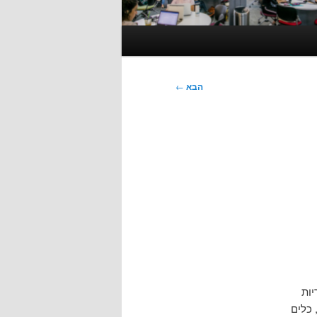
הבא
←
יות
 כלים