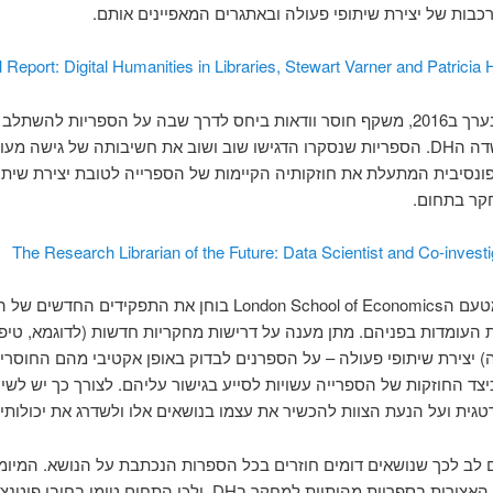
כבות של יצירת שיתופי פעולה ובאתגרים המאפיינים אותם.
 Report: Digital Humanities in Libraries, Stewart Varner and Patricia
סקר זה, שנערך ב2016, משקף חוסר וודאות ביחס לדרך שבה על הספריות להשתל
הגוברת בשדה הDH. הספריות שנסקרו הדגישו שוב ושוב את חשיבותה של גישה מע
ונסיבית המתעלת את חוזקותיה הקיימות של הספרייה לטובת יצירת שיתו
קר בתחום.
The Research Librarian of the Future: Data Scientist and Co-investi
מאמר זה מטעם הLondon School of Economics בוחן את התפקידים החד
ת העומדות בפניהם. מתן מענה על דרישות מחקריות חדשות (לדוגמא, טיפו
יצירת שיתופי פעולה – על הספרנים לבדוק באופן אקטיבי מהם החוסרי
יצד החוזקות של הספרייה עשויות לסייע בגישור עליהם. לצורך כך יש לשי
גית ועל הנעת הצוות להכשיר את עצמו בנושאים אלו ולשדרג את יכולותיו
ם לב לכך שנושאים דומים חוזרים בכל הספרות הנכתבת על הנושא. המיומנ
המקצועיות האצורות בספריות מהותיות למחקר בDH, ולכן התחום טומן בחו