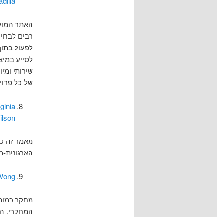
dilla
האתר המוקדש לDH מטעם איגוד ספריות
רבים לבחינ
לפעול בתוך
לסייע במיצ
שירותי ומי
של כל פרויקט 
ginia
ilson
מאמר זה טו
הארגונית-מ
 Wong