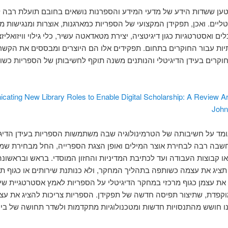
נטען ששדות הידע של מדעי המידע והספרנות נושאים בחובם תועלת רבה 
ליים. ואכן, תפקידן המקצועי של הספריות כמארגנות, אוצרות ומנגישות מ
ם ואסטרטגיות כגון דיגיטציה, יצירת מטאדאטה עשיר, כלי גילוי וויזואליזצ
יות עבור החוקרים בתחום. תפקידים אלו הם היוצרים ומבססים את הקשר 
וקרים בעידן הדיגיטלי והנותנים משנה תוקף לחשיבותן של הספריות כשו
ating New Library Roles to Enable Digital Scholarship: A Review Art
John
מד על חשיבותה של הטרמינולוגיה שבה משתמשות הספריות בעידן הדיגיט
בה רבה לבחירת אוצר המילים ואופן הצגת הספרייה, החל מבחירת שמ
ו קבוצות העבודה ועד לכתיבת המדיניות והחזון המוסדי. בראש ובראשונה
ציג את עצמה כשותפה בתהליך המחקר, ולא כנותנת שירותים או כגוף ת
את עצמן כגוף מרכזי במחקר הדיגיטלי על הספריות לאמץ אסטרטגיית שיו
קפדת, שתיצור תפיסה חדשה של תפקידן. הספריות צריכות להציג את עצמ
ו חושש מהתנסויות חדשות ומטכנולוגיות מתקדמות ולשדר תחושה של ביט