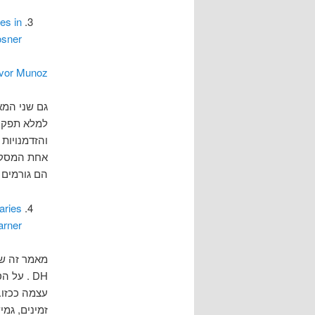
es in
osner
revor Munoz
למלא תפקיד
אחת המסקנו
הם גורמים 
aries
arner
מאמר זה שב
DH . על
עצמה ככזו.
זמינים, גמי