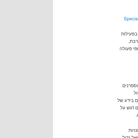
Special
ב בפעילות
ורבת,
פי פעולה
שים של הספרנים
ל
ם בידע של
ם דגש על
.
ויות
בו פוטנציאל גדול