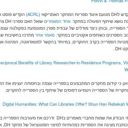
Potvin & Thomas Pa
 המחקר האמריקאי (
ACRL
) הקדיש פוסט וב
ת נושא שיתוף הפעולה במחקר.
אחד המאמרים
שואל האם ס
 הספרייה, ובוחן כיצד מודלים של עבודת ספרן המוטמעת בפקולטה עצמה 
וב הספרנים כשותפים אקטיביים במחקר.
מאמר אחר
מתרכז בחשיבות ש
ומנויות הספרייה בקרב החוקרים, במיוחד בהקשר למטאדאטה, המהווה את 
DH .
eciprocal Benefits of Library Researcher-in-Residence Programs, Vir
W
ען כי קידום מחקרים המתבצעים בספרייה עצמה ובחסותה יעצימו את הת
חקרית של הספרייה ויטמיעו דפוסים של שיתוף בין הספרייה לחוקרים.
Digital Humanities: What Can Libraries Offer? Shun Han Rebekah
מחקר כמותי הבודק את שמות מחברי מאמרים בDH ודרכם את מעורבות הספ
המחקרי. הכותבת מציגה את 