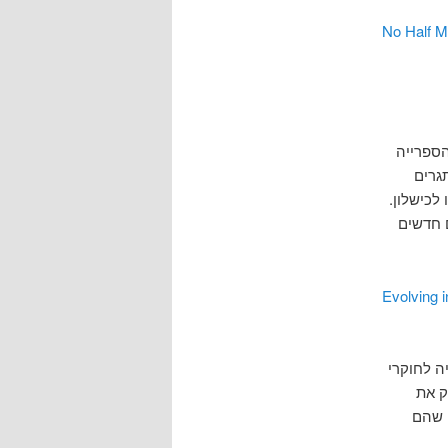
No Half M
פה. מחקרים ב DH דורשים מהספרייה
גרים
הצלחה או לכישלון.
 חדשים
Evolving 
ה לחוקרי
ק את
ם שהם