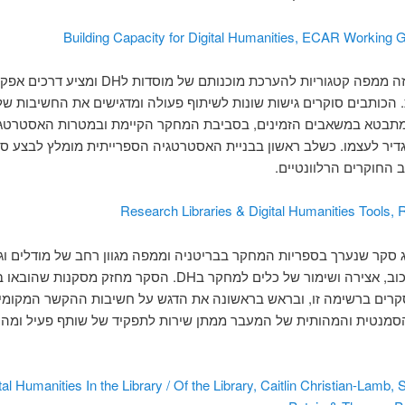
Building Capacity for Digital Humanities, ECAR Working 
נייר עמדה זה ממפה קטגוריות להערכת מוכנותם של מוסדות לDH ו
הכותבים סוקרים גישות שונות לשיתוף פעולה ומדגישים את החשיבות ש
מתבטא במשאבים הזמינים, בסביבת המחקר הקיימת ובמטרות האסטרטגי
יר לעצמו. כשלב ראשון בבניית האסטרטגיה הספרייתית מומלץ לבצע ס
 החוקרים הרלוונטיים.
Research Libraries & Digital Humanities Tools,
ג סקר שנערך בספריות המחקר בבריטניה וממפה מגוון רחב של מודלים וג
ליצירת, ארכוב, אצירה ושימור של כלים למחקר בDH. הסקר מחזק מסקנ
רים ברשימה זו, ובראש בראשונה את הדגש על חשיבות ההקשר המקומי 
מנטית והמהותית של המעבר ממתן שירות לתפקיד של שותף פעיל ומהו
tal Humanities In the Library / Of the Library, Caitlin Christian-Lamb, 