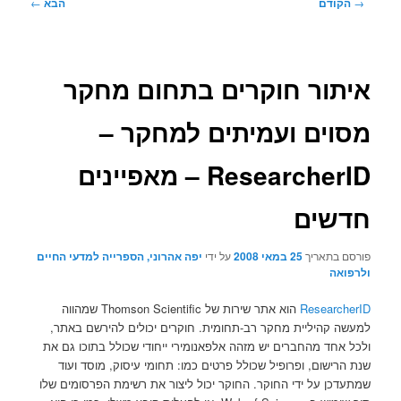
ניווט
→
הקודם
הבא
←
בפוסטים
איתור חוקרים בתחום מחקר
מסוים ועמיתים למחקר –
ResearcherID – מאפיינים
חדשים
פורסם בתאריך
25 במאי 2008
על ידי
יפה אהרוני, הספרייה למדעי החיים
ולרפואה
ResearcherID
הוא אתר שירות של Thomson Scientific שמהווה
למעשה קהיליית מחקר רב-תחומית. חוקרים יכולים להירשם באתר,
ולכל אחד מהחברים יש מזהה אלפאנומירי ייחודי שכולל בתוכו גם את
שנת הרישום, ופרופיל שכולל פרטים כמו: תחומי עיסוק, מוסד ועוד
שמתעדכן על ידי החוקר. החוקר יכול ליצור את רשימת הפרסומים שלו