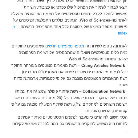
תוך שימוש בWeb of Sciences- או להעלות קובץ משלו. כמו כן הוא
רשאי לבחור לשמור את הפרופיל שלו כפרטי או כציבורי. השירות
מאפשר לחוקר לקבל נתונים סטטיסטיים על רשימת הפרסומים שהעלה
לאתר מה-Web of Sciences. הנתונים כוללים התפלגות הציטוטים על
פי שנים, מספר ממוצע של ציטוטים לכל אחד מהפריטים ברשימה ו-
h-
index
לאחרונה נוספו לשירות זה
מספר מאפיינים חדשים
שמספקים לחוקרים
כמה כלים סטטיסטיים ויזואליים שמתבססים על רשימת הפרסומים
שלהם שנוספו מה-Web of Science
·
Citing Articles Network
– רשת מאמרים מצוטטים בעזרתה החוקר
יכול לראות מי המחברים שהרבו לצטט את מאמריו (20 מחברים) .
רשת המאמרים המצוטטים מוצגת גם על פי קטגוריות, ארצות,מוסדות
ושנים.
·
Collaboration Network
– רשת שיתוף פעולה שמציגה את עמיתיו
בתחום של החוקר, מרחבי העולם כולו (20 מחברים שעומדים בראש
רשימת השותפים למחקרים שלו). רשת שיתוף הפעולה מוצגת גם על פי
קטגוריות, ארצות,מוסדות.
הכלי חשוב לחוקרים כי מעבר לנתונים הסטטיסטיים ואיתור עמיתים
לתחום הוא משמש לחוקרים הרשומים גם במה להכרה ואמצעי לקידום
.