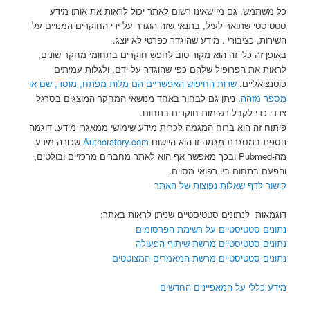
כל משתמש, גם מי שאינו רשום לאתר יכול לראות את אותו מידע
סטטיסטי שתואר לעיל, בתנאי שזה הוגדר על ידי החוקרים המנויים על
השירות, כציבורי . מידע שהוגדר כפרטי לא יוצג.
באופן זה כלי זה הוא מקור טוב לחפש חוקרים בתחומי מחקר שונים,
לראות את הפרופיל שלהם כפי שהוגדר על ידם, ולגלות עמיתים
פוטנציאליים.
שדות החיפוש האפשריים הם מלות מפתח, מוסד, שם או
מספר מזהה
. ניתן גם לבחור באחד מנושאי המחקר המוצגים בסרגל
צדדי כדי לקבל רשימות חוקרים בתחום.
פיתוח זה הוא ברוח המגמה לכרית מידע שימושי ממאגרי מידע. דוגמה
נוספת במסגרת מגמה זו הוא היישום
Authoratory.com
שכורה מידע
מה-Pubmed ובכך מאפשר אף הוא לאתר מחברים מרכזיים ובולטים,
והפעם בתחום ביו-רפואי מסוים.
קישור לדף שאלות נפוצות של האתר
דוגמאות לנתונים סטטיסטיים שניתן לראות באתר:
נתונים סטטיסטיים על רשימת הפרסומים
נתונים סטטיסטיים מרשת שיתוף הפעולה
נתונים סטטיסטיים מרשת המאמרים המצוטטים
מידע כללי על המאפיינים החדשים