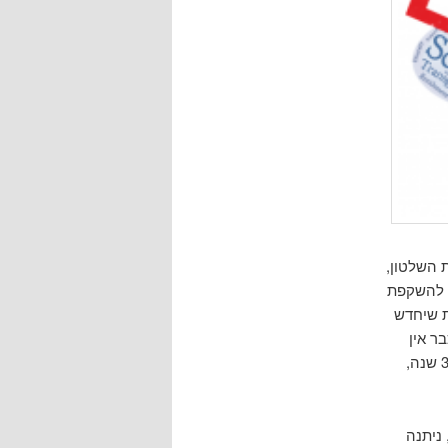
ל מפלגת השלטון,
י להשקפת
ת שיחדש
ר אין
. בימים אלה נראה שאורוול טעה ב- 30 שנה,
י למרכז לבקרת מחלות ומניעתן, ה-CDC, ניתנה