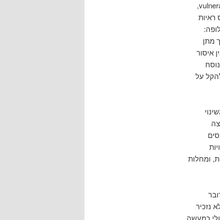
רשימת מילים אסורות לשימוש בבקשות תקציבי פעילות ומחקר ממשלתיים: פגיע vulnerable,
סג'נדר transgender, עובר fetus, מבוסס ראיות
צעה חלופה:
 מתן
ן איסור
נוסח
הקל על
ינוי
צה
סים
יות
ת, ומחלות
ובר
א נזכיר
ולי כמעשה