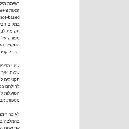
במקום הביט
תשומת לב ל
מפורש על מ
התקציב המת
רפובליקנים
שינוי מדינ
שכזה. איך 
תקציבים למ
להילחם בנג
הפועלות לס
נוספות, אם
לא ברור מה
בהמלצה בלב
את שמם המפ