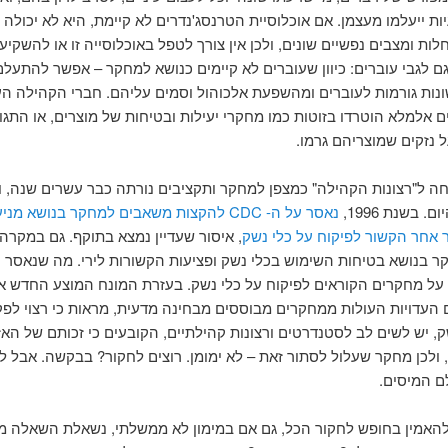
ות ייעלמו מעצמן. אם אוכלוסיית הטרנסג'נדרים לא קיימת, היא לא יכולה 
ות ומצבים נפשיים שונים, ולכן אין צורך לטפל באוכלוסייה זו או להשקיע
גם לגבי עוברים: כיוון שעוברים לא קיימים כנושא למחקר – אפשר להתעל
נות גורמות לעוברים ומהשפעת אלכוהול וסמים עליהם. חברי הקהילה הע
 אלמלא הוטרדו בזוטות כמו מחקרי יעילות ובטיחות של מוצרים, או התגונ
 נזקים שמוצריהם גרמו.
חה ל"רצונות הקהילה" כמצפן למחקר ותקציבים נורתה כבר עשרים שנה, 
. בשנת 1996,
נאסר על ה- CDC להקצות משאבים למחקר בנושא מ
 אחר הקשור לפיקוח על כלי נשק
, איסור שעדיין נמצא בתוקף. גם במקרה 
 בנושא בטיחות השימוש בכלי נשק ופציעות הקשורות לירי. מה שנאסר 
 על מחקרים הקוראים לפיקוח על כלי נשק. בעזרת המונח המוצע החדש א
ם העדויות העולות ממחקרים מבוססים מבחינה מדעית, מראות כי רצוי לפ
, יש לשים לב לסטנדרטים ורצונות קהילתיים, הקובעים כי זכותם של הא
ולכן מחקר שעלול לסתור זאת – לא ימומן. רוצים לחקור? בבקשה. אבל ל
ם המיסים.
האמין בחופש לחקור הכל, גם אם במימון לא ממשלתי, נשאלת השאלה מי