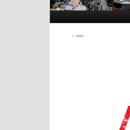
הבא
←