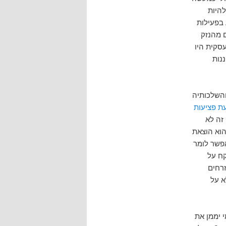
להיות
 בפעילות
ם מהנזק
סקית היו
נות
והשלכותיה
ניעת פציעות
זה לא
הוא הוצאת
פשר לומר
קח על
זרחים
א על
 יממן את