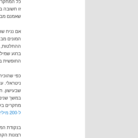
כל המחקרים
זו חשובה ב
שאמנם מבוס
אם נניח שח
המונים מבוס
ההחלטות, ו
ברגע שמילי
החופשית בא
כפי שהוכיח
ניטראלי. ע
שבעישון. ח
במשך שנים 
מחקרים בעד
ל-200 מיליארד דולר שנכפה עליהן בארצות הברית
רצונות הקה