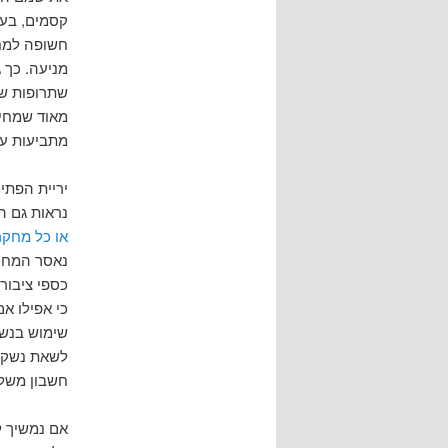
קסמים, בעי
חשופה למחל
מניעה. כך 
שתרופות שו
מאוד שמחים
מתביעות על
יריית הפתי
נראות גם היום
או כל מחקר
נאסר המחקר
כספי ציבור
כי אפילו א
שימוש בנשק
לשאת נשק, 
חשבון משל
אם נמשיך ל