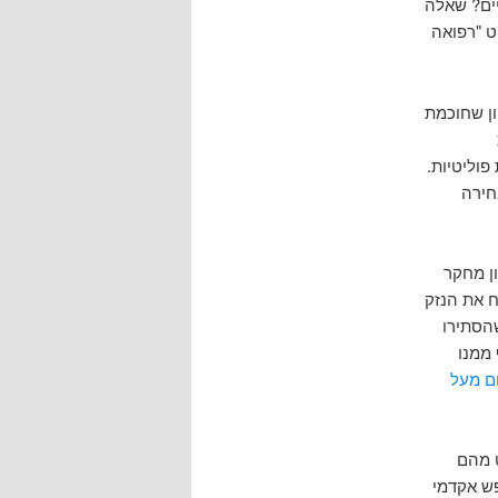
ים? שאלה
ט "רפואה
ון שחוכמת
פוליטיות.
חירה
ן מחקר
ח את הנזק
שהסתירו
 ממנו
ם מעל
ם לב ונחליט מהם
פש אקדמי