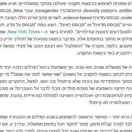
זכאות entitlement, גיוון/מגוון diversity, טראנ
evidence-based, מבוסס-מדעית science-based. לשניים מהביטויים הללו הו
ויים "מבוסס מדעית" או "מבוסס ראיות", הוצע נוסח "מבוסס על מדע, תוך
סטנדרטים ורצונות קהילתיים". למחרת בישר ה –
New York Times
, שאי
ילים או מחקר בתחומים אלה, ומדובר בהצגה מוטעית של תהליך הדיון ב
גבש. כלומר, מקורה של "ההמלצה" הוא רצונם הטוב של פקידי ממשל ל
 להצביע בעד בקשות התקציב.
יות של ממשלים שונים הוא טבעי, אך משמעות ביטול המילים רחבה יותר מש
ניתן לכתוב בקשות לתקציב על נושאים "שאי אפשר לומר את שמם"? מי יק
חקר והתמודדות עם בעיות שלא קיימות? מה יעשו, למשל, החוקרים המנ
יף הזיקה והשפעתו של מומים מולדים, מבלי לדבר על העוברים? או סוכנו
יוע לטראנסג'נדרים -אוכלוסייה הפגיעה למחלות כמו איידס, צהבת, שחפ
 האוכלוסייה לא קיימת?
 גרוע יותר – האיסור הראשוני להשתמש בשבע המילים או ההבהרה שמד
ד לצורך קבלת מימון. מותר לחקור הכל במימון ממשלתי, ובדרך זו, אם ל
ורש של דברים, מי שדעתו שונה יוכל לעצום עיניים, לסרב לדון בהם, וא