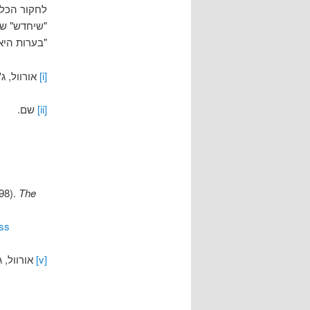
לחקור הכל,
"שיחדש" של
"בערות היא
[i]
אורוול, ג' (1971
[ii]
שם.
998).
The
ess
[v]
אורוול, ג' (971