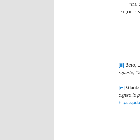
 עבר
בדות, כי
[iii]
Bero, L
reports
,
1
[iv]
Glantz,
cigarette 
https://pu