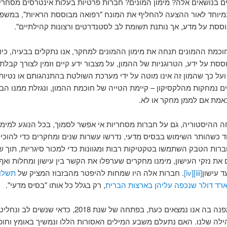
 בנושאים אלה? מימון המונים? חברות פרטיות בעלות אינטרסים מסחרי
מיוחד לאור ההצעה להחליף את המונח "רפואה מבוססת הראיות", במשפ
סת על מדע, אך נותנת תשומת לב לסטנדרטים ורצונות קהילתיים".
וכמת ההמונים תנחה את מימון ההמונים למחקר, אנו נתקלים בבעיה, כיו
סת על ידע, הטרוגניות של ההמון, על מצבור ידע קיים וזמין לצורך קבלת
על כך שהמון זה אינו מוטה על ידי מערכת השולטת בהתנהגותם או נטיות 
ם נמחקות מהלקסיקון – קיימת הטייה של חוכמת ההמון, ונגזלת ממנו הב
מת אם לממן מחקר או לא.
ה ההיסטוריה, גם על חברות מסחריות אי אפשר לסמוך, בכל הנוגע למימו
וד כשהותר השימוש בבסיס מדעי, נדרשו עשרות שנים ומחקרים כדי להוכי
ברות הטבק השתמשו בטקטיקות רבות ומגוונות כדי למכור סיגריות, תוך 
את נזקי העישון, מימנו מחקרים שערפלו את הקשר בין עישון ומחלות ואף
 עישון
[iii]
[iv]
. חברות אלה היו שמחות להיפטר מהבזבוז המציק של
תשלו
, רק בגלל כל אותו "בסיס מדעי".
בנקודת המפנה בה אנו נמצאים כעת, בפתחה של שנת 2018, כדאי שנשי
ילה שלנו. האם נתעלם משבע המילים האסורות הללו ונמשיך באומץ וחו