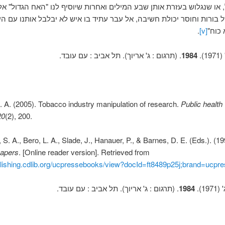
 או שנגלוש בעזרת אותן שבע המילים ואחרות שיוסיף לנו "האח הגדול" אל
 בורות וחוסר יכולת חשיבה, אל עבר עתיד בו איש לא יבלבל אותנו עם העו
 כוח"
[v]
.
).
1984
. (תרגום : ג' אריוך). תל אביב : עם עובד.
. A. (2005). Tobacco industry manipulation of research.
Public health
20
(2), 200.
 S. A., Bero, L. A., Slade, J., Hanauer, P., & Barnes, D. E. (Eds.). (1
papers
. [Online reader version]. Retrieved from
blishing.cdlib.org/ucpressebooks/view?docId=ft8489p25j;brand=ucpr
1).
1984
. (תרגום : ג' אריוך). תל אביב : עם עובד.