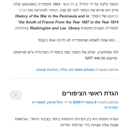
הספר נלקח על ידי החייל, ב-11 ביוני 1864 מספרייה בוושינגטון קולג'.
מייק דאו שירש את הספר לפני 20 שנה, החזיר לאחרונה את
הכרך
הראשון
של הספר:
History of the War in the Peninsula and in
"
the South of France From the Year 1807 to the Year 1814
לספרייה האוניברסיטאית
Washington and Lee library
בוירג'יניה.
…הוא שמח לשמוע שהספרייה לא חייבה אותו בקנס!
למי שמתעניין, עותק של הספר מצוי בספרייה המרכזית ע"ש סוראסקי
ומיקומו 946.06 NAP
פורסם בקטגוריה
מעולם הספריות
,
כללי
|
כתיבת תגובה
הגדת ראשי הציפורים
1
פורסם בתאריך
8 באפריל 2009
על ידי
רחל שיאון, הספרייה
המרכזית
הגדת הפסח היא בין היצירות הרווחות ביותר בציבור היהודי, וגרסאות
שונות שלה מצויות בידי קהילות יהודיות.