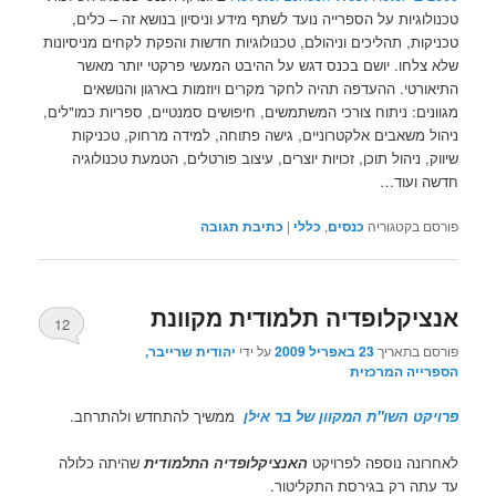
טכנולוגיות על הספרייה נועד לשתף מידע וניסיון בנושא זה – כלים,
טכניקות, תהליכים וניהולם, טכנולוגיות חדשות והפקת לקחים מניסיונות
שלא צלחו. יושם בכנס דגש על ההיבט המעשי פרקטי יותר מאשר
התיאורטי. ההעדפה תהיה לחקר מקרים ויוזמות בארגון והנושאים
מגוונים: ניתוח צורכי המשתמשים, חיפושים סמנטיים, ספריות כמו"לים,
ניהול משאבים אלקטרוניים, גישה פתוחה, למידה מרחוק, טכניקות
שיווק, ניהול תוכן, זכויות יוצרים, עיצוב פורטלים, הטמעת טכנולוגיה
חדשה ועוד…
פורסם בקטגוריה
כנסים
,
כללי
|
כתיבת תגובה
אנציקלופדיה תלמודית מקוונת
12
פורסם בתאריך
23 באפריל 2009
על ידי
יהודית שרייבר,
הספרייה המרכזית
פרויקט השו"ת המקוון של בר אילן
ממשיך להתחדש ולהתרחב.
לאחרונה נוספה לפרויקט
האנציקלופדיה התלמודית
שהיתה כלולה
עד עתה רק בגירסת התקליטור.