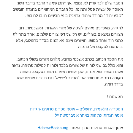
הסבר שלם לכך עדיין לא נמצא
,
אך ייתכן שמקור הדבר בדיבר השני
האוסר על עשיית פסל ותמונה. כל הגברים המתוארים
בהגדה חובשים
"כובע יהודי" מחודד שיהודי גרמניה בימי-הביניים חויבו לחובשו
.
להגדה, מאפיינים מזהים לשיטה של איורי ההגדות האשכנזיות. רוב
הציורים נמצאים בשוליים, יש רק שני דפי ציורים שלמים, אחד בתחילת
כתבי היד ואחד בסופו. האיורים אינם מאורגנים בסדר כרונולוגי, אלא
בהתאם לטקסט של ההגדה.
את
הספר הכתוב בכתב אשכנזי מרובע מלווים איורים בשולי הכתוב,
והוא כולל גם שני לוחות
של ציורים בלבד ולוחיות למילות פתיחה. נראה
ששם הסופר הוא מנחם, שכן אותיות שמו
נרמזות בטקסט. באותה
תקופה כתב אותו סופר את "מחזור לייפציג" וגם בו צוינו אותיות
שמו
בדרך דומה.
חג שמח !
הספרייה הלאומית, ירושלים – אוסף ספרים סרוקים -הגדות
אוסף הגדות עתיקות באתר אוניברסיטת ייל
אוסף הגדות סרוקות מתוך האתר:
HebrewBooks.org