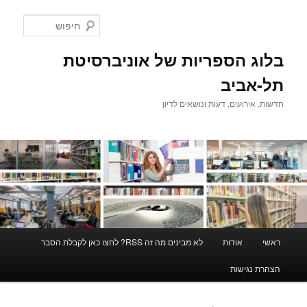
לדלג
לדלג
לתוכן
לתוכן
חיפוש
המשני
בלוג הספריות של אוניברסיטת
תל-אביב
חדשות, אירועים, דעות ונושאים לדיון
תפריט
ראשי
אודות
לא מבינים מה זה RSS? לחצו כאן לקבלת הסבר
ראשי
הצהרת נגישות