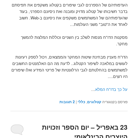
העדפותיהם של הספרנים לגבי שיפורים בקטלוג משקפים את תפיסתם
בדבר חשיבותו של קטלוג מדויק ומובנה ואת ניסיונם הספרני, בעוד
שהעדפותיהם של המשתמשים משקפים את ניסיונם ב-Web. חשוב
לאחד את ה"טוב" משני העולמות…
מסקנות הדו"ח מנסות לשלב בין השניים וכוללות המלצות להמשך
מחקר.
הדו"ח מעניין מבחינת שיטות המחקר והממצאים, ויכול לספק רעיונות
לעושים במלאכה לשיפור הקטלוג.. לדעת מה הם האלמנטים החשובים
למשתמשים בהחלטתם לגבי הרלוונטיות של פריטי המידע ואלו שיפורים
היו רוצים….
על כך בדו"ח המלא
…
פורסם בקטגוריה
קטלוגים
,
כללי
|
2
תגובות
23 באפריל – יום הספר וזכויות
היוצרים הבינלאומי