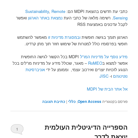
כתבי עת חדשים בהוצאת MDPI הם:
Remote
,
Sustainability
Sensing
. רשימה מלאה של כתבי העת
נמצאת באתר הארגון
ואפשר
לקבל עדכונים באמצעות RSS
הארגון תומך בגישה חופשית
ובמסגרת מדיניות זו
מאפשר להשתמש
חופשי בפרסומיו כולל למטרות של שימוש חוזר תוך מתן קרדיט.
מידע נוסף על מדיניות המו"ל
MDPI בכל הקשור לגישה החופשית
אפשר למצוא ב
RoMEO
– מאגר, שכולל מידע על מדיניות מו"לים בכל
הנוגע לזכויות יוצרים ואירכוב עצמי, וממומן על ידי
אוניברסיטת
נוטינגהם
ו-
JISC
אל אתר הבית של MDPI
פורסם בקטגוריה
Open Access
,
כללי
|
כתיבת תגובה
הספרייה הדיגיטלית העולמית
1
יוצאת לדרך