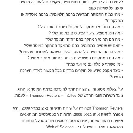
לעתים נרצה להפיק דוחות סטטיסטיים, שקשורים להערכה מדעית
שיענו על שאלות כגון:
• מהי כמות התפוקה המדעית ברמה הלאומית, ברמה מוסדית או
מחלקתית?
• מה הם תחומי המחקר ה"חזקים" ביותר במוסד שלי?
• מה הוא ממוצע שיעור הציטוטים במוסד שלי ?
• מה הם תחומי המחקר בהם "חזק" המוסד שלי?
• האם יש שינויים בתחומים בהם מתמקד המחקר במוסד שלי?
• מהי הרמה המדעית של המוסד שלי בהשוואה למוסדות עמיתים?
• מה הם המחקרים המשפיעים ביותר בתחום מחקר מסוים?
• מי משתף פעולה עם מי ועד כמה?
• כיצד אקבל מידע על חוקרים בודדים בכל הקשור למדדי הערכה
מדעית?
על שאלות מסוג זה, שקשורות יותר להערכה ברמת המוסד או החוג,
נועד השירות הוובי החדש של Thomson Reuters – InCites – לענות.
Thomson Reuters הצהירה על שירות חדש זה ב- 2 במרץ 2009, והיא
אמורה להשיק אותו במאי 2009. הדוחות הסטטיסטיים המותאמים
אישית ברמות השונות, יהיו מבוססי ציטוטים ויתבססו על הנתונים
מהמאגר המולטידיסציפלינרי – Web of Science .