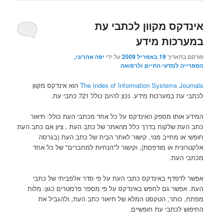
אינדקס מקוון לכתבי עת
במערכות מידע
פורסם בתאריך
19 באפריל 2009
על ידי
יפה אהרוני,
הספרייה למדעי החיים ולרפואה
The Index of Information Systems Journals
הוא אינדקס מקוון
לכתבי עת במערכות מידע. נכון להיום כולל 721 כתבי עת.
המידע אותו מספק האינדקס על כל אחד מכתבי העת כולל: תיאור
כתב העת שלקוח בדרך כלל מהאתר של כתב העת , ציון אם כתב העת
חופשי או מחייב מנוי, קישור לאתר הבית של כתב העת (בגרסה
אלקטרונית או מודפסת), וקישור ל"הנחיות למחברים" של כל אחד
מכתבי העת.
אפשר לדפדף באינדקס כתבי העת על פי סדר אלפביתי של כתבי
העת. אפשר גם לחפש באינדקס על פי מספר פרמטרים כגון: מלות
מפתח, כותר, הטקסט המלא של תיאור כתב העת, ולהגביל את
החיפוש לכתבי עת חופשיים.