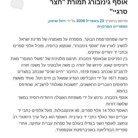
אוסף גינזבורג תמורת "חצר
סרגיי"
פורסם בתאריך
23 באפריל 2009
על ידי
רחל שיאון,
הספרייה המרכזית
ידיעה שמתפרסמת הבוקר, מספרת על מאמציה של מדינת ישראל
להשיב לארץ את "אוסף גינזבורג", שנמצא ברוסיה, ומכיל אלפי ספרים
וכתבי יד יהודיים עתיקים.
בין הפריטים שבאוסף גינזבורג: תרגום מלטינית של "משלי המוסר" מאת
דיוניסיוס קאטו, פירוש של יהודה בן משה אלבוטיני על משנה תורה
לרמב"ם שנכתב בשנת 1519, החיבור "חיים שנים" שנכתב במצרים
בשנת 1671 על ידי הקבליסט הנודע שמואל בן חיים ויטל, ואחד מששת
הדפוסים העבריים הראשונים, "תשובות שאלות" לרשב"א, שהודפס
ברומא.
אוסף גינזבורג, נרכש על ידי משפחת האצולה היהודית-רוסית במשך
שלושה דורות.
האוסף כולל 14 אלף ספרים, 45 אינקונבולות, מעל אלפיים כתבי יד
עבריים ועוד כאלף כתבי יד בערבית. האוסף הוא בעל ערך היסטורי רב
ונחשב לאוסף השני בגודלו בעולם של ספרות עברית עתיקה, אחרי
ספריית הבודליאנה באוניברסיטת אוקספורד.