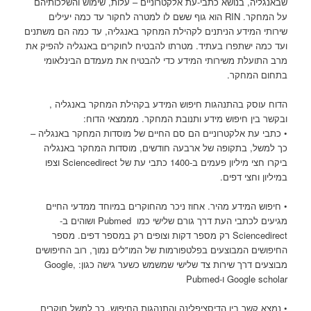
שבאנגליה, בנושא כתבי-עת אלקטרוניים – עלות, שימוש והשלכותיהם
על המחקר. RIN הוא גוף ששם לו למטרה לחקור עד כמה יעילים
שירותי המידע הניתנים לקהילת המחקר באנגליה, עד כמה הם משתנים
ועד כמה ישתפרו בעתיד. מטרתו להבטיח לחוקרים באנגליה להפיק את
מרב התועלת משירותי המידע כדי להבטיח את מעמדם הבינלאומי
בתחום המחקר.
הדוח עוסק בהתנהגות חיפוש המידע בקהילת המחקר באנגליה ,
ובקשר בין חיפוש מידע ותנובת המחקר. מממצאי הדוח:
• כתבי עת אלקטרוניים הם סם החיים של מוסדות המחקר באנגליה –
כך למשל, בתקופה של ארבעה חודשים, מוסדות המחקר באנגליה
ביקרו חצי מיליון פעמים ב-1400 כתבי עת של Sciencedirect וצפו
במיליון וחצי דפים.
• חיפוש המידע מהיר. אחוז ניכר מהחוקרים במיוחד ממדעי החיים
מגיעים לכתבי העת דרך גורם שלישי כמו Pubmed ושוהים ב-
Sciencedirect רק מספר דקות וצופים רק במספר דפים. מספר
החיפושים המבוצעים בפלטפורמות של המו"לים נמוך, רוב החיפושים
מבוצעים דרך שירות צד שלישי שמשמש כשער גישה כגון: Google,
Google scholar ו-Pubmed
• נמצא קשר בין הדיסציפלינה והתנהגות החיפוש. כך למשל חוקרים