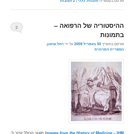
פורסם בקטגוריה
תוכנות
,
כללי
|
2
תגובות
ההיסטוריה של הרפואה –
2
בתמונות
פורסם בתאריך
30 באפריל 2009
על ידי
רחל שיאון,
הספרייה המרכזית
– IHM
Images from the History of Medicine
מאגר הכולל קרוב ל-