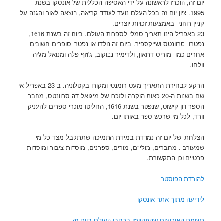
יום זה, הוכרז לראשונה על ידי האסיפה הכללית של אונסקו בשנת
1995. ציון יום זה בכל העלם נועד לעודד קריאה, הוצאה לאור והגנה על
קניין רוחני באמצעות זכויות יוצרים.
23 באפריל הינו תאריך סמלי לספרות העולם. ביום זה בשנת 1616,
נפטרו סרוונטס ושייקספיר. ביום זה נולדו או נפטרו סופרים חשובים
אחרים כמו מוריס דרואון, ולדימיר נבוקוב, ג'וזף פלה ומנואל מג'יה
וולחו.
הרקע לבחירת התאריך מעט רומנטי ומקורו בקטלוניה. ב-23 באפריל אי
שם בשנות ה-20 כאות הוקרה ולזכרו של מיגואל דה סרוונטס, מחבר
הספר דון קישוט, שנפטר בשנת 1616, החליטו מוכרי ספרים להעניק
וורד, לכל מי שרכש ספר באותו יום.
הצלחתו של יום זה נמדדת במידת התמיכה שתתקבל מצד כל מי
שמעורב : מחברים, מולי"ם, מורים, ספרנים, מוסדות ציבור ומוסדות
פרטיים וכן התקשורת.
להורדת הפוסטר
לידיעה מתוך אתר אונסקו
רשימת האירועים שהתקיימו ברחבי העולם ביום זה