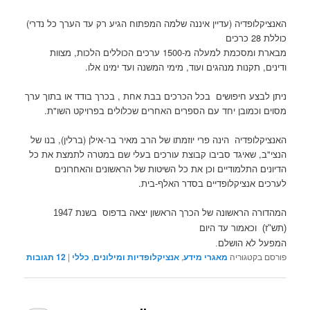
האנציקלופדיה (עדיין איננה שלמה המפתוח הגיע רק עד הערך כל נדרי)
כוללת 28 כרכים
מבארת ומסכמת למעלה מ-1500 ערכים הכוללים הלכות, מצוות
ודינים, תקנות מנהגים ועוד, מימי המשנה ועד ימינו אלו.
ניתן לבצע חיפושים בכל הכרכים בבת אחת , בכרך בודד או בתוך ערך
מסוים וכמובן יחד עם הספרים האחרים שכלולים בפרויקט השו"ת.
האנציקלופדיה הינה פרי יוזמתו של הרב מאיר בר-אילן (ברלין), בנו של
הנצי"ב, שאיגד סביבו קבוצת עורכים בעלי שם במטרה לתמצת את כל
הדיונים התלמודיים וכן את כל השיטות של הראשונים והאחרונים
לערכים אנציקלופדיים בסדר האלף-בית.
המהדורה הראשונה של הכרך הראשון יצאה בדפוס
בשנת 1947
(תש"ז) וכאמור עד היום
המפעל לא הושלם.
פורסם בקטגוריה
מאגרי מידע
,
אנציקלופדיות ומילונים
,
כללי
|
12
תגובות