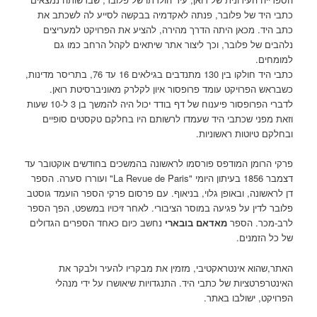
כתבי היד של פלובר, פנתה לאקדמיה בבקשה לסייע לה לשכתב את
כתב היד. מכאן היתה הדרך מהירה, להציע את הפרויקט למעריצים
נלהבים של פלובר, וכך ליצור אתר שיתאים לקהל הרחב כמו גם
למומחים.
כתבי היד חולקו בין 130 מתנדבים בגילאים 16 עד 76, בתריסר מדינות,
כשבראש הפרויקט עומד פרופסור איון לקלרק מאוניברסיטת רואן.
לדברי הפרופסור פיענוח של דף בודד יכול היה להמשך בן 3 ל-10 שעות
וזאת מפני שכתבי היד שעמדו לרשותם היו בחלקם טקסטים סופיים
ובחלקם טיוטות ראשוניות.
פרקי הרומן המודפס פורסמו לראשונה בהמשכים בחודשים אוקטובר עד
דצמבר 1856 בעיתון היומי "La Revue de Paris" ועוררו סערה. הספר
דן לראשונה, ובאופן גלוי, בניאוף. עם פרסום פרקי הספר הועמד גוסטב
פלובר לדין על פגיעה במוסר הציבורי. לאחר זיכויו במשפט, הפך הספר
לרב-מכר. הספר
מאדאם בובארי
נחשב כיום כאחד הספרים הגדולים
של כל הזמנים.
האתר,שהוא אינטראקטיבי, מזמין את מבקריו להעיר ולבקר את
האינטרפרטציות של כתבי היד. התנגדויות שיאושרו על ידי מנהלי
הפרויקט, ישולבו באתר.