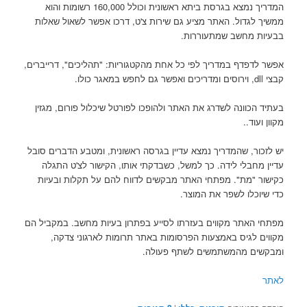
המדריך נמצא בגרסת ביתא ראשונית וכולל 160,000 רשומות והוא
ממשיך לגדול. האתר מציע גם שירות צ'ט, דרכו אפשר לשאול שאלות
בבעיות מחשב שמתעוררות.
אפשר לדפדף במדריך לפי כל אחת מהקטגוריות: "תהליכים", דרייברים,
קבצי dll, וירוסים ומדריכים ואפשר גם לחפש במאגר כולו.
בעתיד הכוונה לשדרג את האתר ולהופכו לפורטל שיכלול פורום, מגזין
מקוון ועוד..
יש לזכור, שהמדריך נמצא עדיין בגרסה ראשונית, ומטבע הדברים סובל
עדיין מחבלי לידה. כך למשל, כשבדקתי אותו, הקישור לצ'ט התגלה
כקישור "מת". מפתחי האתר מבקשים לדווח להם על תקלות ובעיות
כדי שיוכלו לשפר את המוצר.
מפתחי האתר מקווים בעזרתו לסייע בפתרון בעיות מחשב. במקביל הם
מקווים לגיס באמצעות הפרסומות באתר תרומות לארגוני צדקה,
ומבקשים מהמשתמשים לשתף פעולה.
לאתר