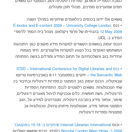
לטובת הספרייה והארגון, ספריות דיגיטליות והווב הסמנטי הם נושאים
חמים שמעניינים ספרנים, מנהלי תוכן ומנהלים.
נושאים אלו יידונו בכנסים בינלאומיים שיתקיימו במהלך השנה:
• כנס
E-books and E-content 2009 – University College London,
12 May 2009
בהנחייתו של פרופ' ניקולאס, מנהל בית הספר ללימודי
המידע ב- UCL.
הכנס יעסוק בנושאים הקשורים למקורות מידע מקוונים כגון: התנהגות
המשתמש האקדמי בכל הנוגע למקורות אלקטרוניים, חיזוי מגמות
עתידיות בווב והשלכותיהם על תחום המידע ומודלים בגישה הפתוחה
•
כנס ICSD – International Conference for Digital Libraries and
the Semantic Web
– יתקיים בספטמבר 8-11 באוניברסיטת טרינטו
שבאיטליה. הכנס יעסוק בווב הסמנטי ובספריות דיגיטליות ובחיבור בין
שתי הטכנולוגיות. נושאים רלוונטיים לכנס: התפתחות הספריות
הדיגיטליות, גישה חופשית, כלים וטכניקות לניהול מאגרים דיגיטליים,
שימור, אחזור מידע בסביבה דיגיטלית, סטנדרטים למידע-על, הווב
הסמנטי ואחזור מידע, אונטולוגיות פיתוחן ןניהולן, טכנולוגיות ווב
סמנטיות וספריות דיגיטליות.
• וכנס
Internet Librarian International שיתקיים ב- 15-16 באוקטובר
2009 ב- Novotel London West Hotel
בלונדון. הכנס שנושאו השלכות