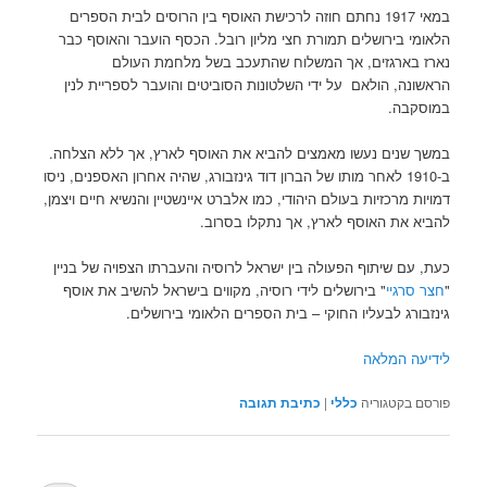
במאי 1917 נחתם חוזה לרכישת האוסף בין הרוסים לבית הספרים
הלאומי בירושלים תמורת חצי מליון רובל. הכסף הועבר והאוסף כבר
נארז בארגזים, אך המשלוח שהתעכב בשל מלחמת העולם
הראשונה, הולאם על ידי השלטונות הסוביטים והועבר לספריית לנין
במוסקבה.
במשך שנים נעשו מאמצים להביא את האוסף לארץ, אך ללא הצלחה.
ב-1910 לאחר מותו של הברון דוד גינזבורג, שהיה אחרון האספנים, ניסו
דמויות מרכזיות בעולם היהודי, כמו אלברט איינשטיין והנשיא חיים ויצמן,
להביא את האוסף לארץ, אך נתקלו בסרוב.
כעת, עם שיתוף הפעולה בין ישראל לרוסיה והעברתו הצפויה של בניין
"
חצר סרגיי
" בירושלים לידי רוסיה, מקווים בישראל להשיב את אוסף
גינזבורג לבעליו החוקי – בית הספרים הלאומי בירושלים.
לידיעה המלאה
פורסם בקטגוריה
כללי
|
כתיבת תגובה