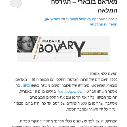
מאדאם בובארי – הגירסה
המלאה
פורסם בתאריך
22 באפריל 2009
על ידי
רחל שיאון,
הספרייה המרכזית
הפעם ללא צנזורה !
4500 העמודים של הרומן הצרפתי הקלסי, בן המאה ה-19 – מאדאם
בובארי, שהושמטו מיצירתו של פלובר זמינים מעתה באופן
מקוון
. כך
מספר העיתון הבריטי
The Independent
בגליונו מיום 18 באפריל.
החומר המקוון יכלול את הרומן וגם את החלקים המצונזרים.
מסתבר, שהרומן בן 500 העמודים שפורסם עד כה, היה ברובו מצונזר
וערוך על ידי העורך ומחבר הספר.
הפרויקט הושק לפני שש שנים ככלי אקדמי מחקרי לחוקרי ספרות.
הספרייה העירונית של רואן, עיר הולדתו של פלובר, שברשותה נמצאים