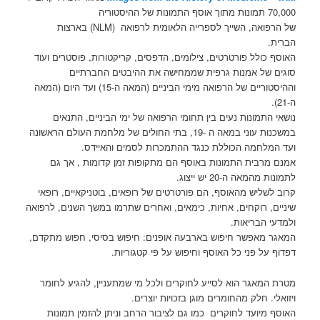
70,000 תמונות מתוך אוסף התמונות של ההיסטוריה
של הרפואה, השייך לספרייה הלאומית לרפואה (NLM) בארצות
הברית.
האוסף כולל פורטרטים, צילומים, הדפסים, קריקטורות, פוסטרים ועוד
סוגים של אמנות גרפית שממחישה את ההיבטים החברתיים
וההיסטוריים של הרפואה מימי הביניים (המאה ה-15) ועד היום (המאה
ה-21).
נושאי התמונות נעים בין תחומי הרפואה של ימי הביניים, התנאים
במשכנות עוני במאה ה -19, בתי החולים של מלחמת העולם הראשונה
ועד המלחמה הכוללת כנגד ההתמכרות לסמים והאיידס.
אמנם מרבית התמונות באוסף הם מתקופות זמן קדומות , אך גם
לתמונות מהמאה ה-20 יש ייצוג.
קרוב לשליש מהאוסף, הם פורטרטים של רופאים, בוטניקאיים, רופאי
שיניים, רוקחים, אחיות, כימאים, ואחרים שתרמו במשך השנים, לרפואה
ולמדעי הבריאות.
המאגר מאפשר חיפוש בארבעה אופנים: חיפוש בסיסי, חפוש מתקדם,
דפדוף על פני כל האוסף וחיפוש על פי קטגוריות.
מטרת המאגר הוא לסייע לחוקרים ולכל מי שמתעניין, להגיע לחומר
ויזואלי. חלק מהחומרים מוגן בזכויות יוצרים.
האוסף מיועד לחוקרים כמו גם לציבור הרחב וניתן להזמין תמונות