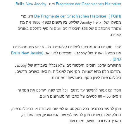
Historiker
Fragmente der Griechischen
ואת
Brill's New Jacoby
.
(Die Fragmente der Griechischen Historiker ( FGrH
הינו פרי
מפעלו של Jacoby Felix שליקט בין השנים 1923- 1956 את מה
שנותר מהכתבים של 853 היסטוריונים יוונים והוסיף לחלקם באורים
קצרים.
112 חוקרים המתמחים בלימודים קלאסיים מ – 16 ארצות ממשיכים
את מפעלו האדיר של Jacoby ומוציאים לאור את
(Brill's New Jacoby
.
(BNJ
החוקרים עדכנו והוסיפו היסטוריונים שלא נכללו בעבודתו של Jacoby
,תרגמו חלק מהפרשנויות הקיימות לאנגלית ,הוסיפו באורים חדשים,
ביבליוגרפיות לעיון נוסף, ביוגרפיות ומפתחות.
הפרויקט אמור להמשך עד 2013 וכל חצי שנה יעדכנו את המאגר
ויוסיפו 50 – 60 קטעים של כתבי ההיסטוריונים היונים.
ניתן לחפש בכתבים בכל הטקסט או לפי שם העבודה או בביבליוגרפיה,
בחלק של הבאורים ניתן לחפש לפי שם ההיסטוריון, שם העבודה,
תאריך העבודה, נושא, מקום ועוד.