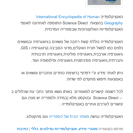
האנציקלופדיה
International Encyclopedia of Human
Geography
בהוצאת Science Direct התווספה לאחרונה לאוסף
האנציקלופדיות האלקטרוניות שבספרייה המרכזית.
האנציקלופדיה כוללת קשת רחבה של נושאים בגיאוגרפיה ובנושאים
נלווים כמו למשל תורת האקלים,מדעי הסביבה,קרטוגרפיה ו GIS,
גיאוגרפיה אורבנית,גיאוגרפיה פוליטית,גיאוגרפיה תרבותית
וחברתית,גיאוגרפיה פמיניסטית,גיאוגרפיה ופילוסופיה ועוד.
ניתן לאתר מידע ע"י דפדוף ברשימת כותרים מחברים ונושאים או
באמצעות חיפוש מתקדם לפי שדות.
לכל רשומה קישורים למאמרים באותו נושא מתוך כתבי עת שכלולים ב
– Science Direct ובטקסט מלא (במידה ולספרייה יש מנוי) וגם
קישורים לערכים אחרים באנציקלופדיה .
האנציקלופדיה נגישה
מאתר הבית של הספרייה
וגם מהקטלוג.
פורסם בקטגוריה
מאגרי מידע
,
אנציקלופדיות ומילונים
,
כללי
|
כתיבת