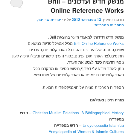
מנשק חדש ועדכונים – Brill
ופילוסופיה
,
Online Reference Works
דת
ופולקלור,
פורסם בתאריך
13 בפברואר 2012
על ידי
יהודית שרייבר,
הספרייה המרכזית
דת
ומיתולוגיה,
מנשק חדש וידידותי למאגרי היעץ בהוצאת Brill.
דת
Brill Online Reference Works
מכיל אנציקלופדיות בנושאים
ואקולוגיה
שונים,המבנה של הערכים זהה בכל האנציקלופדיות,הערכים
ועוד.
חתומים,לצד הערך תוכן ענינים,בסוף הערך קישורים וביבליוגרפיה לעיון
נוסף והדגמה כיצד לצטט את הערך.
ניתן לאתר מידע ע"י דפדוף,חיפוש בסיסי או מתקדם בכל
האנציקלופדיות בו זמנית או באנציקלופדיות של אותו נושא.
הספרייה המרכזית מנויה על האנציקלופדיות הבאות:
מזרח תיכון ואסלאם
Christian-Muslim Relations. A Bibliographical History
–
חדש
בספרייה
Encyclopaedia Islamica
–
חדש בספרייה
Encyclopedia of Women & Islamic Cultures