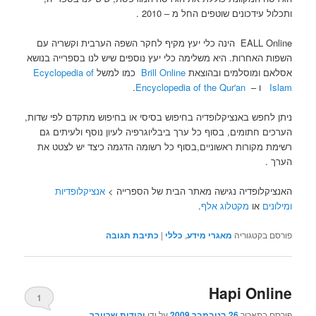
ותכלול עידכונים שוטפים החל מ – 2010 .
EALL Online הינה כלי יעץ מקיף לחקר השפה הערבית וקשריה עם
השפות האחרות. היא משלימה כלי יעץ נוספים שיש לנו בספרייה בנושא
אסלאם ומוסלמים ובהוצאת
Brill Online
כמו למשל
Ecyclopedia of
Islam
ו –
Encyclopedia of the Qur'an
.
ניתן לחפש באנציקלופדיה בחיפוש בסיסי או בחיפוש מתקדם לפי שדות,
הערכים חתומים, בסוף כל ערך ביבליוגרפיה לעיון נוסף ולעיתים גם
רשימת מקורות ראשוניים,בסוף כל רשומה הדגמה כיצד יש לצטט את
הערך .
האנציקלופדיה נגישה מאתר הבית של הספרייה >
אנציקלופדיות
ומילונים
או
מקטלוג אלף
.
פורסם בקטגוריה
מאגרי מידע
,
כללי
|
כתיבת תגובה
Hapi Online
1
פורסם בתאריך
26 בנובמבר 2009
על ידי
יהודית שרייבר,