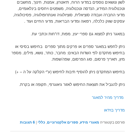
לשון ונושאים נוספים במדעי הרוח, תיאטרון, אמנות, חינוך, מחשבים
וטכנולוגית המידע, הנדסה וטכנולוגיה, משפטים ויחסים בינלאומיים,
מדעי החברה ועבודה סוציאלית, סוציולוגיה ואנתרופולוגיה, פסיכולוגיה,
עסקים שווק כלכלה, רפואה ומדעי הבריאות, מדעי החיים ועוד .
במאגר ניתן למצוא גם ספרי יעץ, מפות, דו"חות וכתבי עת.
ניתן לחפש במאגר ספרים או פרקים מתוך ספרים בחיפוש בסיסי או
בחיפוש מתקדם לפי השדות הבאים: מחבר, כותר, נושא, מילים, מספר
מיון, תאריך פרסום, סוג הפרסום, שפה/שפות.
בחיפוש המתקדם ניתן להוסיף תיבות לחיפוש (ע"י הקלקה על ה – +)
ניתן להגביל את תוצאות החיפוש לאזור גיאוגרפי, תקופה או בקרת.
מדריך מהיר למאגר
מדריך בוידאו
פורסם בקטגוריה
מאגרי מידע
,
ספרים אלקטרוניים
,
כללי
|
6
תגובות