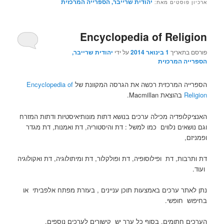
יהודית שרייבר, הספרייה המרכזית
ארכיון פוסטים מאת:
Encyclopedia of Religion
פורסם בתאריך
1 בינואר 2014
על ידי
יהודית שרייבר,
הספרייה המרכזית
הספרייה
נתן
הערכים
אפשר
הערה
האנציקלופדיה
הספרייה המרכזית רכשה את הגרסה המקוונת של
Encyclopedia of
המרכזית
לאתר
חתומים,
להאזין
:הגרסה
נגישה
Religion
בהוצאת Macmillan.
רכשה
ערכים
בסוף
לערכים,
האלקטרונית
מאתר
את
לפי
כל
להוריד
המורחבת
הבית
האנציקלופדיה מכילה ערכים בנושא דתות מונותיאיסטיות ודתות המזרח
הגירסה
תוכן
ערך
אותם
והמעודכנת
וממערכת
וגם נושאים נלווים כמו למשל : דת והיסטוריה, דת ואמנות, דת מגדר
המקוונת
עניינים
יש
ל
מחליפה
החיפוש
ופמניזם,
של
לפי
קישורים
MP3
את
דעת"א.
Encyclopedia
מפתח
לערכים
להדפיס
התקליטור
דת ותרבות, דת ופילוסופיה, דת ופולקלור, דת ומיתולוגיה, דת ואקולוגיה
of
אלפביתי
נוספים,
לשלוח
מהד'
ועוד.
Religion
או
ביבליוגרפיה
בדואר
ראשונה
בהוצאת
בחיפוש
לעיון
אלקטרוני
שהיה
נתן לאתר ערכים באמצעות תוכן עניינים , בעזרת מפתח אלפביתי או
Macmillan
חופשי.
נוסף
לשמור
נגיש
בחיפוש חופשי.
.האנציקלופדיה
כיצד
ולייצא
ביעץ
מכילה
לצטט
לתוכנות
מעמדה
הערכים חתומים, בסוף כל ערך יש קישורים לערכים נוספים,