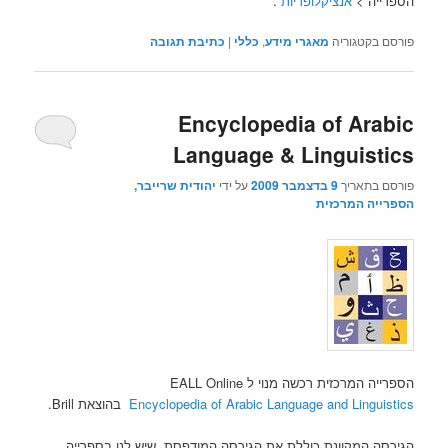
הספרייה >
אנציקלופדיות
.
פורסם בקטגוריה
מאגרי מידע
,
כללי
|
כתיבת תגובה
Encyclopedia of Arabic
Language & Linguistics
פורסם בתאריך
9 בדצמבר 2009
על ידי
יהודית שרייבר,
הספרייה המרכזית
הספרייה המרכזית רכשה מנוי ל EALL Online
Encyclopedia of Arabic Language and Linguistics
בהוצאת Brill.
הגירסה המקוונת כוללת את הגירסה המודפסת, שיש לנו בספרייה,