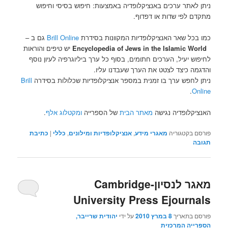
ניתן לאתר ערכים באנציקלופדיה באמצעות: חיפוש בסיסי וחיפוש
מתקדם לפי שדות או דפדוף.
כמו בכל שאר האנציקלופדיות המקוונות בסידרת
Brill Online
גם ב –
Encyclopedia of Jews in the Islamic World
יש טיפים והוראות
לחיפוש יעיל, הערכים חתומים, בסוף כל ערך ביליוגרפיה לעיון נוסף
והדגמה כיצד לצטט את הערך שעבדנו עליו.
ניתן לחפש ערך בו זמנית במספר אנציקלופדיות שכלולות בסידרה
Brill
.
Online
האנציקלופדיה נגישה
מאתר הבית
של הספרייה
ומקטלוג אלף
.
פורסם בקטגוריה
מאגרי מידע
,
אנציקלופדיות ומילונים
,
כללי
|
כתיבת
תגובה
מאגר לנסיון-Cambridge
University Press Ejournals
פורסם בתאריך
8 במרץ 2010
על ידי
יהודית שרייבר,
הספרייה המרכזית