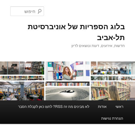
לדלג
לדלג
לתוכן
לתוכן
חיפוש
המשני
בלוג הספריות של אוניברסיטת
תל-אביב
חדשות, אירועים, דעות ונושאים לדיון
תפריט
ראשי
אודות
לא מבינים מה זה RSS? לחצו כאן לקבלת הסבר
ראשי
הצהרת נגישות