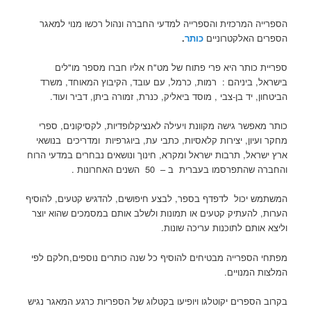
הספרייה המרכזית והספרייה למדעי החברה ונהול רכשו מנוי למאגר
הספרים האלקטרוניים
כותר
.
ספריית כותר היא פרי פתוח של מט"ח אליו חברו מספר מו"לים
בישראל, ביניהם : רמות, כרמל, עם עובד, הקיבוץ המאוחד, משרד
הביטחון, יד בן-צבי , מוסד ביאליק, כנרת, זמורה ביתן, דביר ועוד.
כותר מאפשר גישה מקוונת ויעילה לאנציקלופדיות, לקסיקונים, ספרי
מחקר ועיון, יצירות קלאסיות, כתבי עת, ביוגרפיות ומדריכים בנושאי
ארץ ישראל, תרבות ישראל ומקרא, חינוך ונושאים נבחרים במדעי הרוח
והחברה שהתפרסמו בעברית ב – 50 השנים האחרונות .
המשתמש יכול לדפדף בספר, לבצע חיפושים, להדגיש קטעים, להוסיף
הערות, להעתיק קטעים או תמונות ולשלב אותם במסמכים שהוא יוצר
וליצא אותם לתוכנות עריכה שונות.
מפתחי הספרייה מבטיחים להוסיף כל שנה כותרים נוספים,חלקם לפי
המלצות המנויים.
בקרוב הספרים יקוטלגו ויופיעו בקטלוג של הספריות כרגע המאגר נגיש