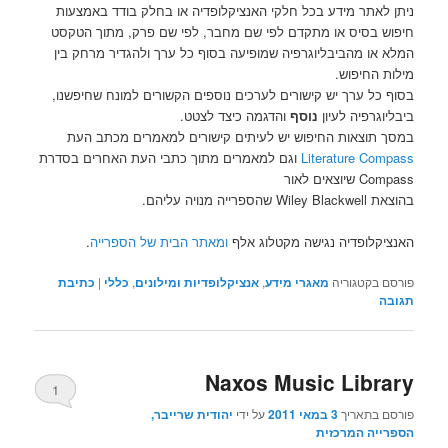
ניתן לאתר מידע בכל חלקי האנציקלופדיה או בחלק בודד באמצעות
חיפוש בסיס או מתקדם לפי שם מחבר, לפי שם פרק, מתוך הטקסט
המלא או מהביבליוגרפיה שמופיעה בסוף כל ערך ולהגדיר מרחק בין
מילות החיפוש.
בסוף כל ערך יש קישורים לערכים נוספים הקשורים למונח שחיפשנו,
ביבליוגרפיה לעיון
נוסף
והדגמה כיצד לצטט.
במסך תוצאות החיפוש יש לעיתים קישורים למאמרים מכתב העת
Literature Compass
וגם למאמרים מתוך כתבי העת האחרים בסדרת
Compass שיוצאים לאור
בהוצאת Wiley Blackwell שהספרייה מנויה עליהם.
האנציקלופדיה נגישה מקטלוג אלף
ומאתר הבית של הספרייה
.
פורסם בקטגוריה
מאגרי מידע
,
אנציקלופדיות ומילונים
,
כללי
|
כתיבת
תגובה
Naxos Music Library
1
פורסם בתאריך
3 במאי 2011
על ידי
יהודית שרייבר,
הספרייה המרכזית