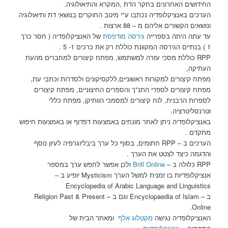
החידושים האחרונים בחקר הדת ,המקרא והתיאולוגיה.
הערכים באנציקלופדיה נכתבו ע"י מיטב החוקרים בנושאי דת ותיאולוגיה
ונושאים הקשורים אליהם מ – 88 ארצות .
עד עתה היתה בספרייה
גירסה מודפסת
של האנציקלופדיה ( חסר כרך
1 ) בנתיים הגירסה המקוונת כוללת רק את כרכים 1- 5 .
RPP כוללת מסכי עזרה למשתמש, מפתח קיצורים למחברים מהעת
העתיקה,
מפתח קיצורים למקורות ראשוניים,ללקסיקונים ולסדרות וכתבי עת,
מפתח קיצורים לספרי התנ"ך והספרים החיצוניים, מפתח קיצורים
לספרות הרבנית, לוח קיצורים למסמכי הוותיקן, מפתח כללי
וטרנסליטרציה.
באנציקלופדיה ניתן לאתר מונחים באמצעות דפדוף או באמצעות חיפוש
מתקדם .
הערכים ב – RPP חתומים, בסוף כל ערך ביבליוגרפיה לעיון נוסף
והדגמה כיצד לצטט את הערך .
RPP כלולה ב –
Brill Online
ולכן אפשר לחפש ערך במספר
אנציקלופדיות בו זמנית למשל הערך Mysticism יופיע ב –
Encyclopedia of Arabic Language and Linguistics
ב – Encyclopaedia of Islam וגם ב – Religion Past & Present
Online.
האנציקלופדיה נגישה
מקטלוג אלף
ומאתר הבית של