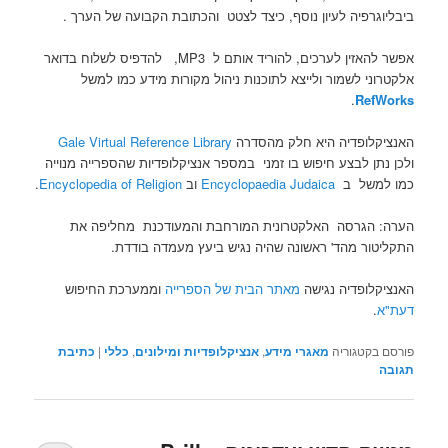
ערכים
והתובת
ניהול
בודדת.
ביבליוגרפיה לעיון נוסף, כיצד לצטט והכתובת הקבועה של הערך .
בנושא
הקבועה
מקורות
דתות
של
מידע
אפשר להאזין לערכים, להוריד אותם ל MP3, להדפיס לשלוח בדואר
מונותיאיסטיות
הערך
כמו
אלקטרוני לשמור ולייצא לתוכנות ניהול מקורות מידע כמו למשל
ודתות
.
למשל
.
RefWorks
המזרח
RefWorks.
וגם
האנציקלופדיה היא חלק מהסדרה
Gale Virtual Reference Library
נושאים
ולכן נתן לבצע חיפוש בו זמני במספר אנציקלופדיות שהספרייה מנוייה
נלווים
כמו למשל ב
Encyclopaedia Judaica
וב
Encyclopedia of Religion
.
כמו
למשל
הערה: הגרסה האלקטרונית המורחבת והמעודכנת מחליפה את
דת
התקליטור מהד' ראשונה שהיה נגיש ביעץ מעמדה בודדת.
והיסטוריה,
דת
האנציקלופדיה נגישה
מאתר הבית של הספרייה
וממערכת החיפוש
ואמנות,
דעת"א
.
דת
מגדר
פורסם בקטגוריה
מאגרי מידע
,
אנציקלופדיות ומילונים
,
כללי
|
כתיבת
ופמיניזם,
תגובה
דת
ותרבות,
דת