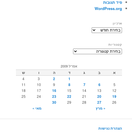
פיד תגובות
WordPress.org
ארכיון
ארכיון
קטגוריות
קטגוריות
אפריל 2009
א
ב
ג
ד
ה
ו
ש
4
3
2
1
11
10
9
8
7
6
5
18
17
16
15
14
13
12
25
24
23
22
21
20
19
30
29
28
27
26
« מרץ
מאי »
הצהרת נגישות