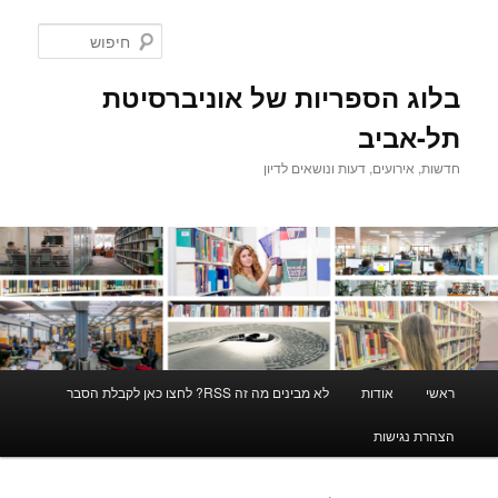
לדלג
לדלג
לתוכן
לתוכן
חיפוש
המשני
בלוג הספריות של אוניברסיטת
תל-אביב
חדשות, אירועים, דעות ונושאים לדיון
תפריט
ראשי
אודות
לא מבינים מה זה RSS? לחצו כאן לקבלת הסבר
ראשי
הצהרת נגישות