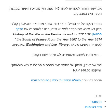
אמריקאי והוחזר לספרייה לאחר 145 שנה. חוץ מכריכה רופפת במקצת,
הספר היה במצב טוב.
הספר נלקח על ידי החייל, ב-11 ביוני 1864 מספרייה בוושינגטון קולג'.
מייק דאו שירש את הספר לפני 20 שנה, החזיר לאחרונה את
הכרך
הראשון
של הספר:
History of the War in the Peninsula and in
"
the South of France From the Year 1807 to the Year 1814
לספרייה האוניברסיטאית
Washington and Lee library
בוירג'יניה.
…הוא שמח לשמוע שהספרייה לא חייבה אותו בקנס!
למי שמתעניין, עותק של הספר מצוי בספרייה המרכזית ע"ש סוראסקי
ומיקומו 946.06 NAP
פורסם בקטגוריה
מעולם הספריות
,
כללי
|
כתיבת תגובה
כלים
התחבר
פיד רשומות