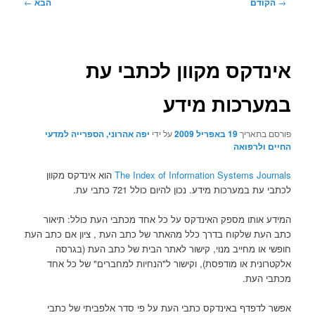
ניווט
→
הקודם
הבא
←
בפוסטים
אינדקס מקוון לכתבי עת
במערכות מידע
פורסם בתאריך
19 באפריל 2009
על ידי
יפה אהרוני, הספרייה למדעי
החיים ולרפואה
The Index of Information Systems Journals
הוא אינדקס מקוון
לכתבי עת במערכות מידע. נכון להיום כולל 721 כתבי עת.
המידע אותו מספק האינדקס על כל אחד מכתבי העת כולל: תיאור
כתב העת שלקוח בדרך כלל מהאתר של כתב העת , ציון אם כתב העת
חופשי או מחייב מנוי, קישור לאתר הבית של כתב העת (בגרסה
אלקטרונית או מודפסת), וקישור ל"הנחיות למחברים" של כל אחד
מכתבי העת.
אפשר לדפדף באינדקס כתבי העת על פי סדר אלפביתי של כתבי