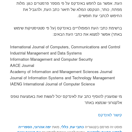
העת. אפשר גם לחפש באינדקס על פי מספר פרמטרים כגון: מלות
מפתח, כותר, הטקסט המלא של תיאור כתב העת, ולהגביל את
החיפוש לכתבי עת חופשיים.
ברשימת כתבי העת הפופולריים באינדקס (על פי סטטיסטיקות שימוש
באתר) אפשר למצוא את כתבי העת הבאים:
International Journal of Computers, Communications and Control
Industrial Management and Data Systems
Information Management and Computer Security
AACE Journal
Academy of Information and Management Sciences Journal
Journal of Information Systems and Technology Management
IAENG International Journal of Computer Science
מי שמעוניין להוסיף כתב עת לאינדקס יכול לעשות זאת באמצעות טופס
אלקטרוני שנמצא באתר
קישור לאינדקס
פוסט זה פורסם בקטגוריה
כתבי עת
,
כללי
, מאת
יפה אהרוני, הספרייה
למדעי החיים ולרפואה
. אפשר להגיע ישירות לפוסט זה
עם קישור ישיר
.