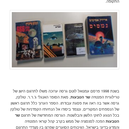
התקופה.
בשנת 1998 פרסם עמנואל לוטם גרסה ערוכה משלו לתרגום הישן של
טרילוגיית הפנטזיה
שר הטבעות
, מאת הסופר האנגלי ג'.ר.ר. טולקין,
גרסה אשר בה ראה את פסגת עבודתו. הספר הערוך כלל תרגום ראשון
של הנספחים המקוריים, ונצמד ביסודו אל הנחיותיו הקפדניות של טולקין
בכל הנוגע לחוקי הלשון והבלשנות. הגרסה המחודשת של תרגום
שר
הטבעות
הפכה לסנסציה של ממש בקרב קהל קוראי הפנטזיה
והמדע-בדיוני בישראל. הוויכוחים הסוערים שפרצו בין מצדדי התרגום