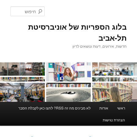
לדלג
לדלג
לתוכן
לתוכן
חיפוש
המשני
בלוג הספריות של אוניברסיטת
תל-אביב
חדשות, אירועים, דעות ונושאים לדיון
תפריט
ראשי
אודות
לא מבינים מה זה RSS? לחצו כאן לקבלת הסבר
ראשי
הצהרת נגישות