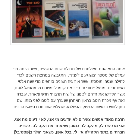
אותה התארגנות מאולתרת של תחילת שנות התשעים, אשר הייתה פרי
עמלם של מספר "משוגעים לעניין", התגבשה במרוצת השנים לכדי
קהילה ענפה ותוססת, אשר אירועיה השונים סוחפים מדי שנה אלפי
משתתפים. מפעל ייחודי זה חייב את קיומו לדמויות כמו עמנואל לוטם,
אשר הקדישו את חייהם לכינונו של שיח תרבותי חדש ומאחד. עובדה
זאת אף ניכרת היטב בראיון האחרון שנערך עם לוטם לפני מותו, שם
ניתן לחוש ברגשות הסיפוק וההשלמה שמילאו אותו נוכח הישגיו הרבים:
הרבה מאוד אנשים צעירים לא יודעים מי אני, לא יודעים מה אני.
אני מרגיש חלק מהקהילה במובן שמאחד את הקהילה. קשרים
חברתיים בתוך הקהילה אין לי. בכל אופן, כשאני הולך ב[פסטיבל]