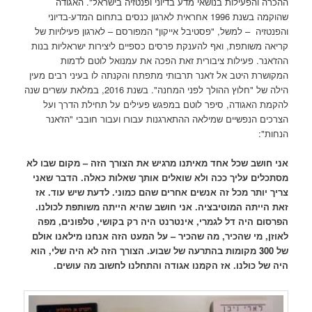
ההכרה והפעילות בנושאי מדע בדיוני ופנטזיה בישראל". האגודה
שהוקמה בשנת 1996 אחראית לארגון כנסים בתחום המדע-בדיוני
והפנטזיה – למשל, "פסטיבל אייקון" המפורסם – לארגון פעילויות של
קריאה משותפת, ואף להענקת פרסים כספיים ליצירות ישראליות בנות
ההז'אנר. פעילות ציבורית זאת הפכה את עמנואל לוטם לדמות
המקושרת היטב אל ז'אנר תרבותי מתפתח והקנתה לו בעיני רבים מעין
הילה של "חלוץ ההולך לפני המחנה". בשנת 2016, במלאת עשרים שנה
להקמת האגודה, סיפר לוטם במפגש פעילים על תחילת הדרך ועל
הצרכים הנפשיים שמילאה ההתארגנות עבורו ועבור חובבי "הז'אנר
הנחות":
אני חושב שכל אחד מאיתנו מרגיש את הצורך הזה – מקום שבו לא
מסתכלים עליך ככה ולא שואלים אותך שאלות כאלה. הדבר שאני
צריך יותר מכל זה אנשים אחרים שהם כמוני. לדעת שיש עוד. אז
זאת הייתה המוטיבציה. אני חושב שהיא הייתה משותפת לכולנו.
הפרסום היה דל לגמרי, אינטרנט היה רק בקושי, טלפונים, מפה
לאוזן, מי שהכיר, מה שהכיר – על המעט הזה אנחנו מילאנו אולם
של 300 מקומות בהתרעה של שבוע. הצורך הזה לא היה שלי, הוא
היה של כולנו. אז הקמנו אגודה והתחלנו לחשוב מה עושים.