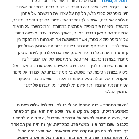
הזכוכית (1985)
– המשמש כחלקה הראשון של "הטרילוגיה
הניו-יורקית", אשר עליה זכה הסופר בשבחים רבים. בספר זה הגיבור
הינו סופר של ספרי בלש, הלוקח על עצמו את המשימה של פתרון
תעלומה אמיתית, ואשר הולך ומאבד את שפיותו לאורך הסיפור. מדובר,
למעשה, ביצירה פילוסופית ואסתטית במהותה, "המולבשת" על הז'אנר
הספרותי של רומאן הבלש. כמו כן, לאורך היצירה שבה ומופיעה דמותו
של "הסופר פול אוסטר", אשר מטשטשת את האבחנה המובהקת בין
אמת לבדיון. הספר אף מתכתב בצורות רבות עם הרומאן הגדול
דון
קיחוטה
, מאת מיגל דה סרוואנטס, אשר גם אצלו ניתן לאתר עיסוק
מתמיד בצורת הכתיבה, ואף טשטוש מתמשך של הקו המבדיל בין
הדמות הספרותית לבין זו האמיתית. מאפיינים פוסטמודרניים אלו – של
עיסוק בצורת הסיפור, של טשטוש בין אמת לבדיון, של עמידה על מימד
האקראיות ושל הטלת ספק באמת מוחלטת – מופיעים כבר בפסקה
הפותחת את הרומאן, תוך שהם "מולבשים" על תבניתו של ז'אנר
הרומאן הבלשי:
"טעות במספר – בזה התחיל הכול: בטלפון שצלצל שלוש פעמים
באמצע הלילה, ובקול שביקש מישהו שלא היה הוא. זמן רב לאחר
מכן, כשהיה מסוגל לחשוב על הדברים שקרו לו, עתיד היה להחליט
בלבו כי שום דבר אינו ממשי פרט למקריות. אך זה היה זמן רב אחר
כך. בתחילה היו רק המקרה הזה ותוצאותיו. אם עשוי היה הכול
להתפתח בצורה שונה, או אם נגזר ונחתם הכול מראש בהישמע