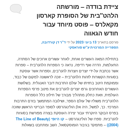
ציידת בודדה – מורשתה
הלהט"בית של הסופרת קארסון
מקאלרס – פוסט מיוחד עבור
חודש הגאווה
פורסם בתאריך
13 ביוני 2023
על ידי
ד"ר דן קורדובה,
הספרייה המרכזית ע"ש סוראסקי
בתחילת המאה העשרים ואחת, לאחר עשורים ארוכים של הסתרה,
התעלמות, הדרה ואף רדיפה, נראה כי הספרות הלהט"בית – ספרות
אשר נכתבת על-ידי יוצרים ויוצרות להט"בים, וספרות אשר עוסקת
בסוגיות הקשורות לזהות הלהט"בית – זוכה לראשונה למקום של כבוד,
וממוקמת היטב בחזיתו של עולם התרבות דובר האנגלית. בשלושת
העשורים האחרונים גרפו יוצרים להט"בים את מיטב פרסי הספרות
העולמית, וזאת כחלק מתהליך מבורך של חילוץ כלל הספרות
הלהט"בית משוליו של עולם הספר, ושילובה המתמשך בזרם התרבות
המרכזי. כך, למשל, היה אלן הולינגהרסט לסופר הבריטי הראשון שזוכה
בפרס הבוּקֶר היוקרתי עבור יצירה העוסקת בצורה מפורשת בסוגיות
להט"ביות. ספרו של הולינגהרסט –
קו היופי
The Line of Beauty)
(2004))
– מתמקד בגיבור הומוסקסואל, השב ומתחבט בשאלות