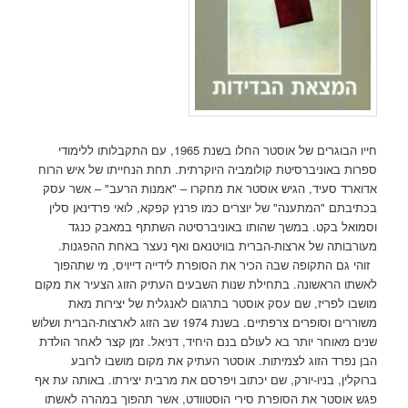
חייו הבוגרים של אוסטר החלו בשנת 1965, עם התקבלותו ללימודי
ספרות באוניברסיטת קולומביה היוקרתית. תחת הנחייתו של איש הרוח
אדוארד סעיד, הגיש אוסטר את מחקרו – "אמנות הרעב" – אשר עסק
בכתיבתם "המתענה" של יוצרים כמו פרנץ קפקא, לואי פרדינאן סלין
וסמואל בקט. במשך שהותו באוניברסיטה השתתף במאבק כנגד
מעורבותה של ארצות-הברית בוויטנאם ואף נעצר באחת ההפגנות.
זוהי גם התקופה שבה הכיר את הסופרת לידייה דייויס, מי שתהפוך
לאשתו הראשונה. בתחילת שנות השבעים העתיק הזוג הצעיר את מקום
מושבו לפריז, שם עסק אוסטר בתרגום לאנגלית של יצירות מאת
משוררים וסופרים צרפתיים. בשנת 1974 שב הזוג לארצות-הברית ושלוש
שנים מאוחר יותר בא לעולם בנם היחיד, דניאל. זמן קצר לאחר הולדת
הבן נפרד הזוג לצמיתות. אוסטר העתיק את מקום מושבו לרובע
ברוקלין, בניו-יורק, שם יכתוב ויפרסם את מרבית יצירתו. באותה עת אף
פגש אוסטר את הסופרת סירי הוסטוודט, אשר תהפוך במהרה לאשתו