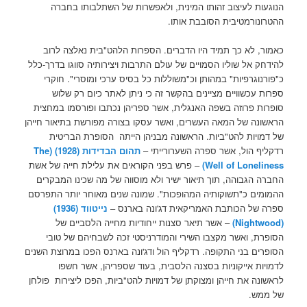
הנוגעות לעיצוב זהותו המינית, ולאפשרות של השתלבותו בחברה
ההטרונורמטיבית הסובבת אותו.
כאמור, לא כך תמיד היו הדברים. הספרות הלהט"בית נאלצה לרוב
להידחק אל שוליו הסמויים של עולם התרבות ויצירותיה סווגו בדרך-כלל
כ"פורנוגרפיות" במהותן וכ"משוללות כל בסיס ערכי ומוסרי". חוקרי
ספרות עכשוויים מציינים בהקשר זה כי ניתן לאתר כיום רק שלוש
סופרות פרוזה בשפה האנגלית, אשר ספריהן נכתבו ופורסמו במחצית
הראשונה של המאה העשרים, ואשר עסקו בצורה מפורשת בתיאור חייהן
של דמויות להט"ביות. הראשונה מבניהן הייתה הסופרת הבריטית
רדקליף הול, אשר ספרה השערורייתי –
תהום הבדידות (1928)
(The
Well of Loneliness)
– פרש בפני הקוראים את עלילת חייה של אשת
החברה הגבוהה, תוך תיאור ישיר ולא מוסווה של מה שכינו המבקרים
ההמומים כ"תשוקותיה המהופכות". שמונה שנים מאוחר יותר התפרסם
ספרה של הכותבת האמריקאית דג'ונה בארנס –
נייטווד
(1936)
(Nightwood)
– אשר תיאר סצנות ייחודיות מחייה הלסביים של
הסופרת, ואשר מקצבו השירי והמודרניסטי זכה לשבחיהם של טובי
הסופרים בני התקופה. רדקליף הול ודג'ונה בארנס הפכו במרוצת השנים
לדמויות אייקוניות בסצנה הלסבית, בעוד שספריהן, אשר חשפו
לראשונה את חייהן ומצוקתן של דמויות להט"ביות, הפכו ליצירות פולחן
של ממש.