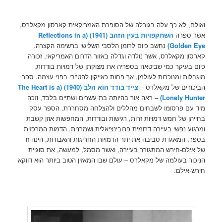
ואולם, לא כך עלה בגורלה של הסופרת האמריקאית קארסון מקאלרס,
אשר ספרה
השתקפויות בעין הזהב (1941) (Reflections in a
Golden Eye)
נחשב כיום לרומן הלסבי השלישי ברשימה הקצרה.
קארסון מקאלרס, אשר נולדה וגדלה באזור הדרום האמריקאי, זכורה
כיום בעיקר כמי שביטאה בספריה את מצוקתן של דמויות בודדות,
מוגבלות ומנוכרות לעולמן, אך פחות כאייקון להט"בי בפני עצמה. ספר
הביכורים של מקאלרס –
צייד בודד הוא הלב
(1940) (The Heart is a
Lonely Hunter)
– ראה אור בהיותה בת עשרים ושתיים בלבד, וזכה
מיד עם פרסומו לשבחים מהללים ולהצלחה מסחררת. הספר עסק
בחייהן של חמש דמויות זרות, רגישות ובודדות, המחפשות אוזן קשבת
ומרגוע נפשי בעיירה דרומית פרובינציאלית ושמרנית. הדמות המרכזית
בספר, המאגדת סביבה את יתר הדמויות החריגות והאבודות, הינה זו
של אילם-חירש המתגורר בעיירה, ואשר מסמל, למעשה, את סוגיית
הניכור בעולמה של מקאלרס – עולם שבו המאזין הטוב ביותר הוא דווקא
חירש-אילם.