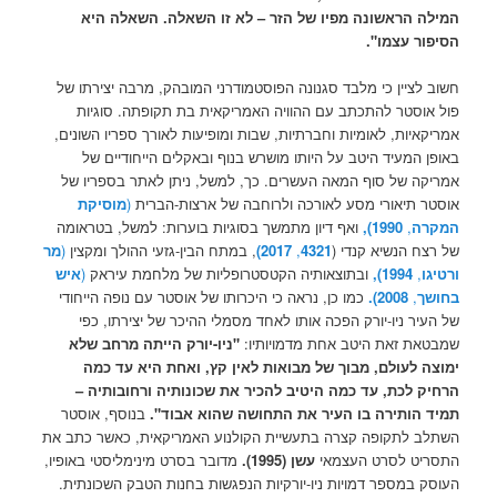
המילה הראשונה מפיו של הזר – לא זו השאלה. השאלה היא
הסיפור עצמו".
חשוב לציין כי מלבד סגנונה הפוסטמודרני המובהק, מרבה יצירתו של
פול אוסטר להתכתב עם ההוויה האמריקאית בת תקופתה. סוגיות
אמריקאיות, לאומיות וחברתיות, שבות ומופיעות לאורך ספריו השונים,
באופן המעיד היטב על היותו מושרש בנוף ובאקלים הייחודיים של
אמריקה של סוף המאה העשרים. כך, למשל, ניתן לאתר בספריו של
אוסטר תיאורי מסע לאורכה ולרוחבה של ארצות-הברית
(
מוסיקת
המקרה
,
1990),
ואף דיון מתמשך בסוגיות בוערות: למשל, בטראומה
של רצח הנשיא קנדי (
4321
,
2017)
, במתח הבין-גזעי ההולך ומקצין
(
מר
ורטיגו
,
1994),
ובתוצאותיה הקטסטרופליות של מלחמת עיראק
(
איש
בחושך
,
2008).
כמו כן, נראה כי היכרותו של אוסטר עם נופה הייחודי
של העיר ניו-יורק הפכה אותו לאחד מסמלי ההיכר של יצירתו, כפי
שמבטאת זאת היטב אחת מדמויותיו:
"
ניו-יורק הייתה מרחב שלא
ימוצה לעולם, מבוך של מבואות לאין קץ, ואחת היא עד כמה
הרחיק לכת, עד כמה היטיב להכיר את שכונותיה ורחובותיה –
תמיד הותירה בו העיר את התחושה שהוא אבוד".
בנוסף, אוסטר
השתלב לתקופה קצרה בתעשיית הקולנוע האמריקאית, כאשר כתב את
התסריט לסרט העצמאי
עשן
(1995).
מדובר בסרט מינימליסטי באופיו,
העוסק במספר דמויות ניו-יורקיות הנפגשות בחנות הטבק השכונתית.