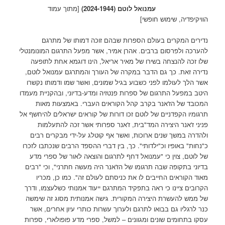
עמנואל לוטם (2024-1944)
[מתוך עמוד
הוויקיפדיה, שימוש חופשי]
נדירים המקרים בעולם הספרות שבהם זוכה דמותו של מתרגם
להערכה ולפרסום ברבים. אהרן אמיר, אשר מפעל התרגום המונומנטלי
שלו זכה להנצחה בשירו של מאיר אריאל, הינו דוגמא אחת לתופעה
נדירה זאת. כך גם הדבר במקרה של העורך והמתרגם עמנואל לוטם,
אשר הלך לעולמו לפני כשבוע בגיל שמונים, ואשר שמו ודמותו נקשרו
היטב במפעל התרגום של ספרות פנטזיה ומדע-בדיוני, ובהקניית מעמדו
המכובד של הז'אנר בקרב קהל הקוראים העברי. באמצעות מאות
תרגומיו הקפדניים של לוטם זכו דורות של קוראים ישראלים להיחשף אל
פניני ז'אנר היצירה המד"בית, ז'אנר ספרותי אשר זכה להתעלמות
ולהדרה במשך שנים ארוכות, ואשר אף קוטלג על-ידי מבקרים רבים
כ"נחות" באופיו וכ"ילדותי". כך, בין דברי ההספד הרבים שנכתבו לזכרו
של לוטם, צוין כי "עמנואל דחף לתרגום והוצאה לאור של ספרי מדע
בדיוני בתקופה שבה תרגומו של הז'אנר היה מעשה חתרני", וכי "רבים
מאוד הקוראים החייבים לו את כניסתם לעולם זה". כמו כן, מכריו
הקרובים ציינו כי ראה בתפקיד המתרגם ייעוד אמנותי כשלעצמו, ודרך
של ממש להעשרת היצירה המקורית. גישה אמנותית מסוג זה שימשה
כנר לרגליו גם בבואו לתרגם ולערוך עשרות כותרי עיון אחרים, אשר
עסקו בתחומים שונים ומגוונים – למשל, ספרי מדע פופולארי, ספרות