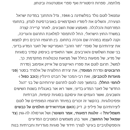
מלחמה, ספרות היסטורית ואף ספרי אסטרטגיה וביטחון.
עמנואל לוטם נולד בפלשתינה ב-1944, גדל והתחנך במדינת ישראל
הצעירה, והשלים את לימודיו האקדמאיים באוניברסיטת לונדון, בתחומי
המזרחנות והכלכלה. מאמצע שנות השבעים, לאחר קריירה קצרה
במשרד-החוץ הישראלי, החל להתמסר למלאכת התרגום והעריכה,
וקנה לעצמו במהרה שם והכרה בתחום. בין תרגומיו הרבים ניתן למצוא
את יצירותיהם של סופרי "תור הזהב" האמריקאי של ז'אנר המדע-בדיוני,
בני שנות השלושים והארבעים, אשר התאפיינו בעיסוק קפדני בסוגיות
של מדע, של מסעות בחלל ושל מציאות טכנולוגית מתקדמת; כך,
למשל, תרגם לוטם את ספריו האייקונים של אייזק אסימוב (סדרת
הרובוטים
וסדרת
המוסד
), את יצירתו החלוצית של אלפרד בסטר (
פני
מועדות לכוכבים
), ואת רבי-המכר של רוברט היינליין (
כוכב כפול
ו-
לוחמי החלל
). בהמשך פנה לוטם לתרגום יצירותיהם של בני "הגל
החדש" של ז'אנר המדע-בדיוני, אשר ראו אור באנגלית בשנות השישים
והשבעים, ואשר העמיקו את עיסוקם בסוגיות קיומיות, חברתיות
ופסיכולוגיות. בהקשר זה זכורים במיוחד תרגומיו המופתיים של לוטם
ליצירותיהם של פיליפ ק. דיק (
האם אנדרואידים חולמים על כבשים
חשמליות?
ו-
זולגות דמעותי, אמר השוטר
) ושל אורסולה לה-גווין (
צד
שמאל של החושך
), אשר בהן משמשים המוטיבים המדעיים
והספקולטיביים בעיקר לצורך חידוד של סוגיות מגדריות וחברתיות בנות