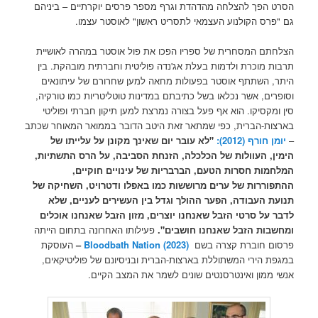
הסרט הפך להצלחה מהדהדת וגרף מספר פרסים יוקרתיים – ביניהם
גם "פרס הקולנוע העצמאי לתסריט ראשון" לאוסטר עצמו.
הצלחתם המסחרית של ספריו הפכו את פול אוסטר במהרה לאושיית
תרבות מוכרת ולדמות בעלת אג'נדה פוליטית וחברתית מובהקת. בין
היתר, השתתף אוסטר בפעולות מחאה למען שחרורם של עיתונאים
וסופרים, אשר נכלאו בשל כתיבתם במדינות טוטליטריות כמו טורקיה,
סין ומקסיקו. הוא אף פעל בצורה נמרצת למען תיקון חברתי ופוליטי
בארצות-הברית, כפי שמתאר זאת היטב הדובר בממואר המאוחר שכתב
–
יומן חורף (2012):
"לא עובר יום שאינך מקונן על עלייתו של
הימין, העוולות של הכלכלה, הזנחת הסביבה, על הרס התשתיות,
המלחמות חסרות הטעם, הברבריות של עינויים חוקיים,
ההתפוררות של ערים מרוששות כמו באפלו ודטרויט, השחיקה של
תנועת העבודה, הפער ההולך וגדל בין העשירים לעניים, שלא
לדבר על סרטי הזבל שאנחנו יוצרים, מזון הזבל שאנחנו אוכלים
ומחשבות הזבל שאנחנו חושבים".
פעילותו האחרונה בתחום הייתה
פרסום חוברת קצרה בשם
Bloodbath Nation (2023)
–
העוסקת
במגפת הירי המשתוללת בארצות-הברית ובניסיונם של פוליטיקאים,
אנשי ממון ואינטרסנטים שונים לשמר את המצב הקיים.