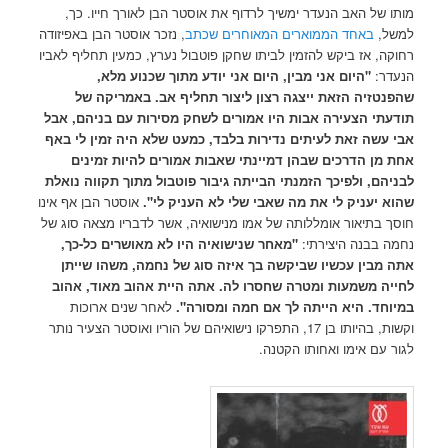
מותו של האב הנעדר ימשיך לרדוף את אוסטר הבן לאורך חייו. כך,
למשל,
באחד הממוארים המאוחרים שכתב
, נזכר אוסטר הבן באפיזודה
רחוקה, אז ביקש להזמין לביתו שחקן פוטבול נערץ, כמעין תחליף לאביו
הנעדר:
"היום אני מבין, היום אני יודע מתוך שכנוע מלא,
שהפנטזיה הזאת ייצגה רצון ליצור תחליף אב. באמריקה של
תודעתי הצעירה אבות היו אמורים לשחק מסירות עם בניהם, אבל
אבי עשה זאת לעיתים נדירות בלבד, כמעט שלא היה זמין לי באף
אחת מן הדרכים שבהן דמיינתי שאבות אמורים להיות זמינים
לבניהם, ולפיכך הזמנתי הבייתה גיבור פוטבול מתוך תקווה נואלת
שהוא יעניק לי את מה שאבי שלי לא העניק לי".
אוסטר הבן אף אינו
חוסך בתיאור אומללותה של אמו מנישואיה, אשר לדבריו מצאה סוג של
נחמה בבנה היצירתי:
"מאחר שנישואיה היו לא מאושרים כל-כך,
אתה מבין עכשיו שביקשה בך איזה סוג של נחמה, משהו שייתן
לחייה משמעות ומטרה שחסרו לה. אתה היית אהוב מאוד, אהוב
במיוחד. היא הייתה לך אם חמה ומסורה".
לאחר שנים ארוכות
וקשות, בהיותו בן 17, התפרקו נישואיהם של הוריו ואוסטר הצעיר נותר
לגור עם אימו ואחותו הקטנה.