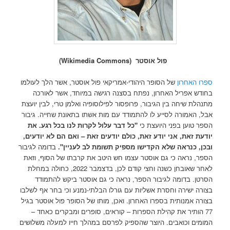
פול אוסטר (Wikimedia Commons)
ספרו האחרון
של הסופר היהודי-אמריקאי פול אוסטר, אשר הלך לעולמו
בחודש אפריל האחרון, נפתח בסצנה רגישה במיוחד, אשר לאורכה
מתנהלת שיחה בין הגיבור, פרופסור לפילוסופיה ואלמן טרי, לבין יועצת
אבל, האמורה לסייע לו להתמודד עם מות אשתו בתאונת שחייה. גיבור
הספר טוען בפני היועצת כי
"כל דבר עלול לקרות לנו בכל רגע. את
יודעת זאת, אני יודע זאת, כולם יודעים זאת – ואם הם לא יודעים,
ובכן, כנראה שלא הקדישו מספיק תשומת לב לעניין".
בדומה לגיבור
הספר, נראה כי גם אוסטר עצמו חש היטב את קרבתו של הסוף, וזאת
לאחר שאובחן כשנה וחצי קודם לכן, בדצמבר 2022, כחולה במחלת
הסרטן. בדומה לגיבור הספר, נראה כי גם אוסטר ביקש להתמודד
בצורה ישירה וחסרת אשליות עם גורלו הבלתי-נמנע וכי בחר אף לשלבו
בצורה אמנותית בספרו האחרון. ואכן, מותו של הסופר פול אוסטר בגיל
77 הותיר את קהילת הספרות – קוראים, סופרים ומבקרים כאחד –
המומים וכואבים. היוצר שהספיק לפרסם במהלך חייו למעלה משלושים