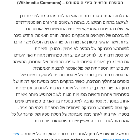
הסופרת והרעייה סירי הוסטוודט – (Wikimedia Commons)
ההצלחה וההתבססות בתחום הזוגי התלוו במהרה גם לפריצת דרך
ולשגשוג בתחום המקצועי. בשנות השמונים פרץ זרם הפוסטמודרניזם
אל עולם הספרות האמריקאי ויצירותיו החדשניות של אוסטר זכו
להערכתם של הקוראים והמבקרים כאחד. הזרם האמנותי החדש ביכר
יצירות אשר הדגישו ביסודן את צורת הסיפור והכתיבה וכאלו אשר הרבו
להשתמש בטכניקה של מספר לא מהימן. כמו כן, היצירות
הפוסטמודרניות נטו להתכתב עם יצירות ספרותיות אחרות ואף העדיפו
את המיזוג בין ז'אנרים ספרותיים שונים. מבחינות אלו ואחרות, התאימה
היטב יצירתו הספרותית של פול אוסטר לתבנית האמנותית
הפוסטמודרנית. שכן, ספריו של אוסטר מרבים לעסוק בדמויות של
סופרים ובתהליך הכתיבה, כאשר במקרים רבים מופיעה אף דמותו שלו
בתוך הסיפור. כמו כן, יצירותיו של אוסטר מרבות להתכתב עם יצירות
ספרותיות אחרות ודמויות מסוימות נוטות לשוב ולהופיע ביותר מיצירה
אחת. בנוסף, אוסטר מרבה למזג בספריו בין ז'אנרים ספרותיים שונים
ואף נוטה להשתמש בטכניקה הייחודית של מספרים בלתי מהימנים.
בספריו אף ניתן לאתר נימה מובהקת של הטלת ספק ושל ערעור על כל
אמת מוחלטת – דבר המאפיין יצירות פוסטמודרניות רבות.
דוגמא לתופעות אלו ניתן לאתר כבר בספרו המוקדם של אוסטר –
עיר