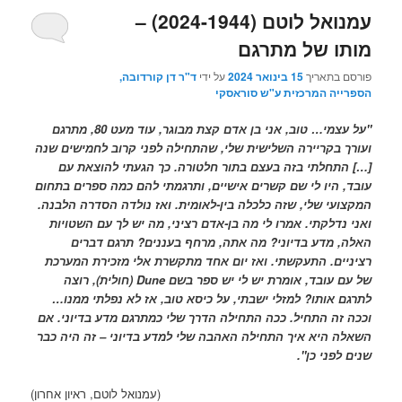
עמנואל לוטם (2024-1944) –
מותו של מתרגם
פורסם בתאריך
15 בינואר 2024
על ידי
ד"ר דן קורדובה,
הספרייה המרכזית ע"ש סוראסקי
"על עצמי… טוב, אני בן אדם קצת מבוגר, עוד מעט 80, מתרגם
ועורך בקריירה השלישית שלי, שהתחילה לפני קרוב לחמישים שנה
[…] התחלתי בזה בעצם בתור חלטורה. כך הגעתי להוצאת עם
עובד, היו לי שם קשרים אישיים, ותרגמתי להם כמה ספרים בתחום
המקצועי שלי, שזה כלכלה בין-לאומית. ואז נולדה הסדרה הלבנה.
ואני נדלקתי. אמרו לי מה בן-אדם רציני, מה יש לך עם השטויות
האלה, מדע בדיוני? מה אתה, מרחף בעננים? תרגם דברים
רציניים. התעקשתי. ואז יום אחד מתקשרת אלי מזכירת המערכת
של עם עובד, אומרת יש לי יש ספר בשם
Dune
(חולית), רוצה
לתרגם אותו? למזלי ישבתי, על כיסא טוב, אז לא נפלתי ממנו…
וככה זה התחיל. ככה התחילה הדרך שלי כמתרגם מדע בדיוני. אם
השאלה היא איך התחילה האהבה שלי למדע בדיוני – זה היה כבר
שנים לפני כן"
.
(עמנואל לוטם, ראיון אחרון)