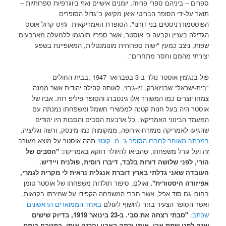
ספרים – ביניהם ספרי פרוזה, יומנים אישיים ואף ביוגרפיות ספרותיות –
תואר על-ידי הסופר הבריטי איאן מקיואן כ"גדול הסופרים
הפוסטמודרניסטים בני דורנו". הסופרת האמריקאית ג'ויס קרול אוטס
הגדילה בעניין וקבעה כי אוסטר, אשר ספריו תורגמו ללמעלה מארבעים
שפות, ניצב כמעין "ישות ספרותית מונומנטלית, המאופיינת בשפע
יצירתי מהמם וחסר מתחרים".
פול בנג'מין אוסטר נולד ב-3 בפברואר 1947 ,בבית-החולים
"בית-ישראל" שבניוארק, ניו-ג'רזי, לאותה קהילה יהודית אשר ממנה
צמחו יוצרים כמו המשורר אלן גינסברג והסופר פיליפ רות. אביו של
אוסטר היה בעל חנות קטנה למכשירי חשמל ומשפחתו נמנתה עם
המעמד הבינוני האמריקאי. כל ארבעת הסבים והסבות היו יהודים
שהגיעו לאמריקה ממזרח-אירופה, ממקומות כמו מינסק, ורשה וגליציה.
במכתב מאוחר לחברו הסופר ג'. מ. קוטזי
תהה אוסטר על מוצא מעורב
זה ועל גורל משפחתו, שהביאו להיוולד דווקא באמריקה:
"הסבים של
הורי, לפני שלושה דורות בלבד, דיברו רוסית, פולנית ויידיש.
העובדה שאני גדלתי בארץ דוברת אנגלית נראית לי מקרית לגמרי,
אפיזודה היסטורית".
ואולם, סיפור תולדות משפחתו של אוסטר טומן
בחובו גם סוד אפל, אשר חברי המשפחה הקפידו על שמירתו בקנאות,
ואשר הסופר הצעיר בחר לחשוף לעולם
באחד הממוארים הראשונים
שכתב
:
"סבתי רצחה את סבי. ב-23 בינואר 1919, בדיוק שישים
שנה לפני שמת אבי, אימו ירתה באביו והרגה אותו, במטבח ביתם