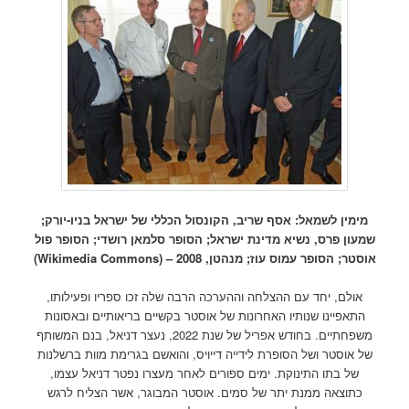
מימין לשמאל: אסף שריב, הקונסול הכללי של ישראל בניו-יורק;
שמעון פרס, נשיא מדינת ישראל; הסופר סלמאן רושדי; הסופר פול
אוסטר; הסופר עמוס עוז; מנהטן, 2008 – (Wikimedia Commons)
אולם, יחד עם ההצלחה וההערכה הרבה שלה זכו ספריו ופעילותו,
התאפיינו שנותיו האחרונות של אוסטר בקשיים בריאותיים ובאסונות
משפחתיים. בחודש אפריל של שנת 2022, נעצר דניאל, בנם המשותף
של אוסטר ושל הסופרת לידייה דייויס, והואשם בגרימת מוות ברשלנות
של בתו התינוקת. ימים ספורים לאחר מעצרו נפטר דניאל עצמו,
כתוצאה ממנת יתר של סמים. אוסטר המבוגר, אשר הצליח לרגש