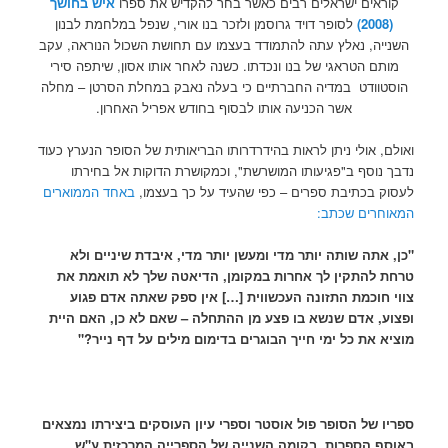
קוראים ישראלים רבים כאשר בחר להקדיש את ספרו
איש בחושך
(2008)
לסופר דויד גרוסמן ולזכר בנו אורי, שנפל במלחמת לבנון
השנייה, נאלץ עתה להתמודד בעצמו עם תחושת השכול הנוראה, עקב
מותם הטראגי של בנו ונכדתו. כשנה לאחר אותו אסון, שיתפה סירי
הוסטוודט במדיה החברתיים כי בעלה נאבק במחלת הסרטן – מחלה
אשר הכניעה אותו לבסוף בחודש אפריל האחרון.
ואולם, אולי ניתן לראות בהידרדרותו הבריאותית של הסופר הנערץ כעוד
נדבך נוסף ב"פגיעותו המושרשת", וכמקושרת הדוקות אל בחירתו
לעסוק בכתיבת ספרים – כפי שהעיד על כך בעצמו,
באחד הממוארים
המאוחרים שכתב:
"כן, אתה שותה יותר מדי ומעשן יותר מדי, איבדת שיניים ולא
טרחת להתקין לך אחרות במקומן, הדיאטה שלך לא תואמת את
צווי חוכמת התזונה העכשווית […] אין ספק שאתה אדם פגוע
ופצוע, אדם שנשא בו פצע מן ההתחלה – שאם לא כן, האם היית
מוציא את כל ימי חייך הבוגרים בדימום מילים על דף נייר?"
ספריו של הסופר פול אוסטר וספרי עיון העוסקים ביצירתו נמצאים
באוסף הספרות, בקומה השנייה של הספרייה המרכזית ע"ש