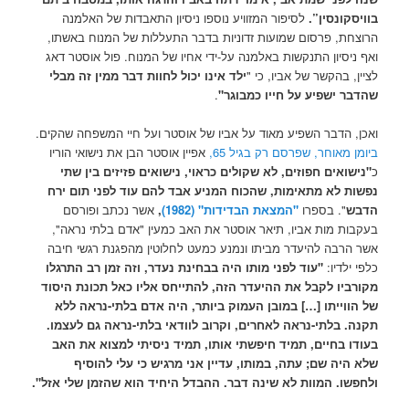
בוויסקונסין
”
.
לסיפור המזוויע נוספו ניסיון התאבדות של האלמנה
הרוצחת, פרסום שמועות זדוניות בדבר התעללות של המנוח באשתו,
ואף ניסיון התנקשות באלמנה על-ידי אחיו של המנוח. פול אוסטר דאג
לציין, בהקשר של אביו, כי "
ילד אינו יכול לחוות דבר ממין זה מבלי
שהדבר ישפיע על חייו כמבוגר"
.
ואכן, הדבר השפיע מאוד על אביו של אוסטר ועל חיי המשפחה שהקים.
ביומן מאוחר, שפרסם רק בגיל 65,
אפיין אוסטר הבן את נישואי הוריו
כ
"נישואים חפוזים, לא שקולים כראוי, נישואים פזיזים בין שתי
נפשות לא מתאימות, שהכוח המניע אבד להם עוד לפני תום ירח
הדבש
". בספרו
"המצאת הבדידות" (1982)
,
אשר נכתב ופורסם
בעקבות מות אביו, תיאר אוסטר את האב כמעין "אדם בלתי נראה",
אשר הרבה להיעדר מביתו ונמנע כמעט לחלוטין מהפגנת רגשי חיבה
כלפי ילדיו:
"עוד לפני מותו היה בבחינת נעדר, וזה זמן רב התרגלו
מקורביו לקבל את ההיעדר הזה, להתייחס אליו כאל תכונת היסוד
של הווייתו […] במובן העמוק ביותר, היה אדם בלתי-נראה ללא
תקנה. בלתי-נראה לאחרים, וקרוב לוודאי בלתי-נראה גם לעצמו.
בעודו בחיים, תמיד חיפשתי אותו, תמיד ניסיתי למצוא את האב
שלא היה שם; עתה, במותו, עדיין אני מרגיש כי עלי להוסיף
ולחפשו. המוות לא שינה דבר. ההבדל היחיד הוא שהזמן שלי אזל".