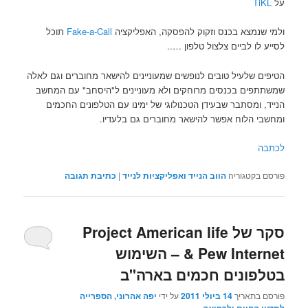
על
TiKL
ולמי שנמצא בכנס וזקוק להפסקה, האפליקציה
Fake-a-Call
תוכל
לסייע לו לביים צלצול טלפון …..
הטיפים שלעיל טובים לנופשים שמעוניינים להישאר מחוברים וגם לאלה
שמשתתפים בכנסים מרוחקים ולא מעוניינים ל"היסחב" עם המחשב
הנייד, ומסתבר שבעידן הטכנולוגי של ימינו עם הטלפונים החכמים
ומחשבי הלוח אפשר להישאר מחוברים גם בלעדיו.
לכתבה
פורסם בקטגוריה
הווב הנייד ואפליקציות לנייד
|
כתיבת תגובה
סקר של Project American life
& Pew Internet – השימוש
בטלפונים חכמים בארה"ב
פורסם בתאריך
14 ביולי 2011
על ידי
יפה אהרוני, הספרייה