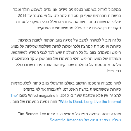
במקביל לגידול בשימוש בטלפונים ניידים אנו עדים לשימוש הולך וגובר
ברשתות חברתיות שאף הן סגורות למחצה. על פי גרטנר עד 2014
יחליפו הרשתות החברתיות את שירותי הדוא"ל ככלי העיקרי למטרות
תקשורת בין-אישית עבור 20% מהמשתמשים העסקיים
כל זה מוביל לכאורה למצב של נסיגה בווב הפתוח לטובת מערכות
סגורות או סגורות למחצה ולכך יכולות להיות השלכות שליליות על מנועי
חיפוש ומעמדם בווב על כל ההשלכות שיש לכך לגבי המידע למשתמש.
מעמדם של מנועי החיפוש תלוי במעמדו של הווב שכן עיקר הטכנולוגיה
שלהם מתבססת על הזחלנים שסורקים את הווב הפתוח שרובו כולל
דפי html.
לאור מצב זה והמפנה החשוב בעולם הדיגיטלי מווב פתוח לפלטפורמות
סגורות שמשתמשות ברשת האינטרנט לתעבורה אך לא בדפדפן
לתצוגה אין פלא שכתבת שער ב- Wired magazine in 2010 בשם "
The
Web Is Dead. Long Live the Internet
" חוזה נסיגה במעמדו של הווב .
אזהרה דומה נשמעה מפיו של ממציא הווב עצמו Tim Berners-Lee
בגיליון דצמבר 2010 של Scientific American
: