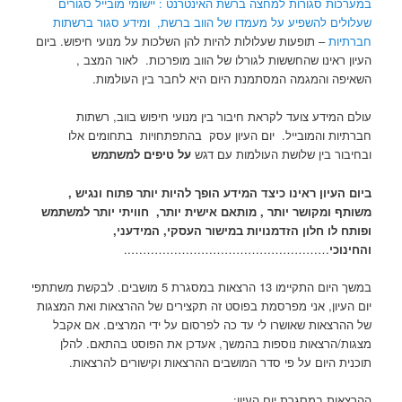
במערכות סגורות למחצה ברשת האינטרנט : יישומי מובייל סגורים
שעלולים להשפיע על מעמדו של הווב ברשת, ומידע סגור ברשתות
חברתיות
– תופעות שעלולות להיות להן השלכות על מנועי חיפוש. ביום
העיון ראינו שהחששות לגורלו של הווב מופרכות. לאור המצב ,
השאיפה והמגמה המסתמנת היום היא לחבר בין העולמות.
עולם המידע צועד לקראת חיבור בין מנועי חיפוש בווב, רשתות
חברתיות והמובייל. יום העיון עסק בהתפתחויות בתחומים אלו
ובחיבור בין שלושת העולמות עם דגש
על טיפים למשתמש
ביום העיון ראינו כיצד המידע הופך להיות יותר פתוח ונגיש ,
משותף ומקושר יותר ,
מותאם אישית יותר, חוויתי יותר למשתמש
ופותח לו חלון הזדמנויות במישור העסקי, המידעני,
והחינוכי
……………………………………………..
במשך היום התקיימו 13 הרצאות במסגרת 5 מושבים. לבקשת משתתפי
יום העיון, אני מפרסמת בפוסט זה תקצירים של ההרצאות ואת המצגות
של ההרצאות שאושרו לי עד כה לפרסום על ידי המרצים. אם אקבל
מצגות/הרצאות נוספות בהמשך, אעדכן את הפוסט בהתאם. להלן
תוכנית היום על פי סדר המושבים ההרצאות וקישורים להרצאות.
ההרצאות במסגרת יום העיון: