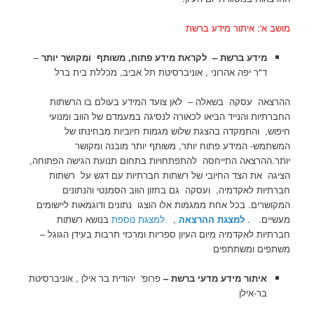
מושב א': איתור מידע ברשת
מידע ברשת – לקראת מידע פתוח, משותף ומקושר יותר
–
ד"ר יפה אהרוני , אוניברסיטת תל אביב, מכללת בית ברל
ההרצאה עסקה בשאלה – לאן צועד המידע בעולם בו הרשתות
החברתיות והנייד הביאו לכאורה לנסיגה במעמדם של הווב ומנועי
חיפוש, והתמקדה בהצגת שלוש מגמות חיוביות מבחינתו של
המשתמש- המידע פתוח יותר, משותף יותר מובנה ומקושר
יותר.ההרצאה התייחסה להתפתחויות בתחום תנועת הגישה הפתוחה,
הציגה את הצד החיובי של רשתות חברתיות עם דגש על רשתות
חברתיות לאקדמיה, ועסקה גם בחזון הווב הסמנטי והנתונים
המקושרים. בכל אחת ממגמות אלו הוצגו נתונים ודוגמאות ליישומים
מעשיים. .
למצגת ההרצאה
,
למצגת נוספת
בנושא רשתות
חברתיות לאקדמיה מיום העיון ספריות ומרכזי תרבות בעידן הגוגל –
משתפים ומשתתפים
איתור מידע מדעי ברשת –
פרופ' יהודית בר אילן , אוניברסיטת
בר-אילן