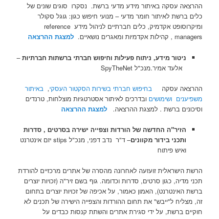
ההרצאה עסקה באיתור מידע מדעי ברשת. נסקרו סוגים שונים של
כלים ברשת לאיתור חומר מדעי – מנועי חיפוש כגון: גוגל סקולר
ומיקרוסופט אקדמיק, כלים חברתיים לניהול מידע reference
managers , קהילות אקדמיות ומאגרים נושאיים.
למצגת ההרצאה
ניטור מידע, ניתוח פעילות וחיפוש חברתי ברשתות חברתיות
–
אלעד אמיר.מנכ"ל SpyTheNet
ההרצאה עסקה
בחיפוש חברתי בשירות הסקטור העסקי
,
באיתור
משפיענים ושימושים
ובדרכים לאיתור אסטרטגיות מוצלחות, טרנדים
וסיכונים ברשת . למצגת ההרצאה.
למצגת ההרצאה
הזיר"ה החדשה של הורדות וצפייה ישירה בסרטים , סדרות
ותכני בידור מקוונים
– ד"ר נדב דפני, מנכ"ל stips יזם אינטרנט
ואיש פיתוח
הרשת הישראלית זועזעה לאחרונה מהסרה של אתרים מרכזיים להורדת
תכני מדיה, כגון סרטים, סדרות וכדומה. גוף בשם זיר"ה (זכויות יוצרים
ברשת האינטרנט), האמון כאמור, על אכיפה של זכויות יוצרים בתחום
זה, מצליח ל"ייבש" את תחום ההורדות והצפייה הישירה של תכנים לא
חוקיים ברשת, על ידי סגירת אתרים והשתת קנסות כבדים על