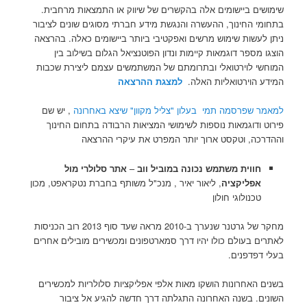
שימושים ביישומים אלה בהקשרים של שיווק או התמצאות מרחבית.
בתחומי החינוך, ההעשרה והנגשת מידע חברתי מסוגים שונים לציבור
ניתן לעשות שימוש מרשים ואפקטיבי ביותר ביישומים כאלה. בהרצאה
הוצגו מספר דוגמאות קיימות ונדון הפוטנציאל הגלום בשילוב בין
המוחשי לוירטואלי ובתרומתם של המשתמשים עצמם ליצירת שכבות
המידע הוירטואליות האלה.
למצגת ההרצאה
למאמר שפרסמה תמי בעלון "צליל מקוון" שיצא באחרונה
, יש שם
פירוט ודוגמאות נוספות לשימושי המציאות הרבודה בתחום החינוך
וההדרכה, וטקסט ארוך יותר המפרט את עיקרי ההרצאה
חווית משתמש נכונה במוביל ווב
–
אתר סלולרי מול
אפליקציה
, ליאור יאיר , מנכ"ל משותף בחברת נטקראפט, מכון
טכנולוגי חולון
מחקר של גרטנר שנערך ב-2010 מראה שעד סוף 2013 רוב הכניסות
לאתרים בעולם כולו יהיו דרך סמארטפונים ומכשירים מובילים אחרים
בעלי דפדפנים.
בשנים האחרונות הושקו מאות אלפי אפליקציות סלולריות למכשירים
השונים. בשנה האחרונה התגלתה דרך חדשה להגיע אל ציבור