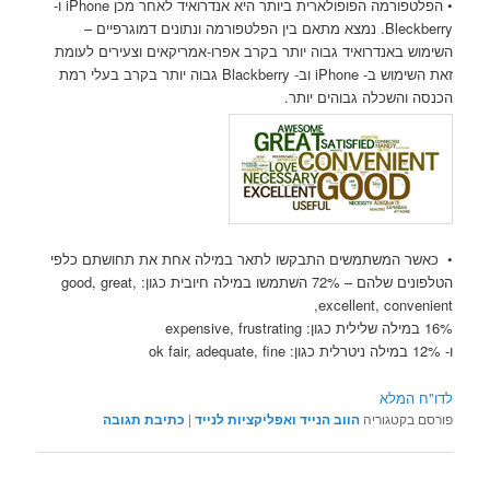
• הפלטפורמה הפופולארית ביותר היא אנדרואיד לאחר מכן iPhone ו-
Bleckberry. נמצא מתאם בין הפלטפורמה ונתונים דמוגרפיים –
השימוש באנדרואיד גבוה יותר בקרב אפרו-אמריקאים וצעירים לעומת
זאת השימוש ב- iPhone וב- Blackberry גבוה יותר בקרב בעלי רמת
הכנסה והשכלה גבוהים יותר.
• כאשר המשתמשים התבקשו לתאר במילה אחת את תחושתם כלפי
הטלפונים שלהם – 72% השתמשו במילה חיובית כגון: good, great,
excellent, convenient,
16% במילה שלילית כגון: expensive, frustrating
ו- 12% במילה ניטרלית כגון: ok fair, adequate, fine
לדו"ח המלא
פורסם בקטגוריה
הווב הנייד ואפליקציות לנייד
|
כתיבת תגובה