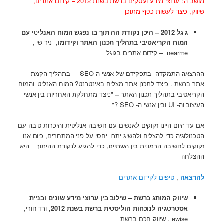
מושב ה': ערוצי מידע ועסקים ברשת בשנת 2012 – קידום אתרים,
שיווק, כיצד לעשות כסף מתוכן
גוגל 2012 – היכן נקודת ההיתוך בו נפגש המוח האנליטי עם
המוח הקריאטיבי בתהליך תכנון האתר וקידומו
, ניר שי ,
nearme – קידום אתרים בגוגל
ההרצאה התמקדה בתפקידם של אנשי ה-SEO בתהליך הקמת
אתר ברשת . כיצד לתכנן אתר מצליח באינטרנט? המוח האנליטי והמוח
הקריאטיבי בתהליך תכנון האתר
–
"כיצד מתחלקת האחריות בין אנשי
העיצוב וה- UI ובין אנשי ה- SEO ?"
אם עד היום היינו זקוקים לאנשים עם חשיבה אנליטית והיכרות טובה עם
הטכנולוגיה כדי להצליח ולהשיג יתרון יחסי על פני המתחרים, כיום אנו
זקוקים לחשיבה הרמונית בין השתיים, כדי להגיע לנקודת ההיתוך – היא
ההצלחה
להרצאה
,
טיפים לקידום אתרים
שיווק המותג ברשת – שילוב בין ערוצי מידע שונים ובניית
אסטרטגיה לנוכחות הוליסטית ברשת בשנת 2012,
ורד חורי,
ewise , שיווק חכם ברשת