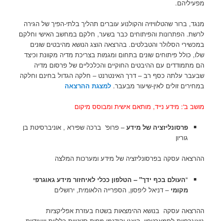
מפעיליהם.
מנגד, ברור שהטלוויזיה והקולנוע עוברים תהליך בלתי-הפיך של הגירה
לרשת. הפתרונות והפיתוחים כבר בשער, חלקם במחשב האישי וחלקם
במכשירי הסלולר והטבלטים. בהרצאה הוצג הנושא מהיבטים שונים
שלו, כולל פיתוחים שונים בתחום ומגמות בצריכת מדיה מקוונת וכיצד
הם מתמודדים עם ההיבטים החוקיים והכלכליים של פרסום מדיה
שבעבר עלתה כסף רב – דרך האינטרנט – חלקה הגדול בחינם וחלקה
במחירים זולים לאין-שיעור מבעבר.
למצגת ההרצאה
מושב ב': מידע נייד, מותאם אישית ומבוסס מיקום
פרסונליזציה של מידע
– פרופ' ברכה שפירא , אוניברסיטת בן
גוריון
ההרצאה עסקה בפרסונליזציה של מידע ומערכות המלצה
"
העולם בכף ידך" – הטלפון ככלי לאיחזור מידע גאוגרפי
מקומי
– דניאל ליפסון, הספרייה הלאומית, ירושלים
ההרצאה עסקה בנושא ההימצאות בשטח בעזרת אפליקציות
גיאוגרפיות לסמארטפון. הוצגו והודגמו מפות סטטיות כלליות וייעודיות