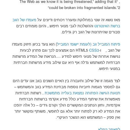
, “The Web as we know it is being threatened,” adding that it
“could be broken into fragmented islands.”2
מאז נושא זה שנוי במחלוקת ומעורר ויכוחים ודיונים על
מעמדו של הווב
ברשת האינטרנט
וההשלכות לגבי מנועי חיפוש., והיום מומחים רבים
סבורים שהיתרונות של הווב רק גדלים.
פיתוח המובייל ווב (לעומת יישומי המובייל
) הוא צעד בכיוון חיזוק מעמדו
של הווב , ו-HTML5
CSS3
הם אמצעים לכך וגם פתרון לבעיות
נגישות אחרות של מנועי חיפוש למידע ….הנראות של המידע מרשתות
חברתיות למשתמש גדלה אף היא עם שילוב מידע מרשתות חברתיות
במנועי חיפוש.
לצד מגמה זו של שילוב ותעבורה בין האיים השונים בווב אנו עדים היום
גם למספר מגמות חיוביות נוספות מבחינת המידע בווב והמשתמש –
תנועת הגישה הפתוחה נמצאת בעלייה מתמשכת ,
רשתות חברתיות
מאפשרות את שיתוף המידע כולל מידע אקדמי ברשתות חברתיות
אקדמיות, וחזון הנתונים המקושרים הולך וקורם גידים – כל אלה יהפכו
את המידע לא רק לפתוח יותר אלא גם לחופשי, משותף ומקושר יותר
ואין ספק – המשתמש הוא הנשכר העיקרי.
למאמר המלא