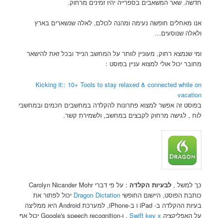
חדשה. שאר המשאבים בספרייה יהיו זמינים מרחוק.
אנו מאחלים חופשה נעימה ומהנה לכולם, לאלה שנשארים בארץ
ולאלה שנוסעים…
ומי שנמצא רחוק, מעוניין לוותר על המחשב הנייד ובכל זאת להישאר
מחובר יכול אולי למצוא עניין בפוסט :
Kicking it:: 10+ Tools to stay relaxed & connected while on
vacation
בפוסט זה אפשר למצוא פתרונות להקלדה במחשבים חכמים ובמחשבי
לוח , לגישה מרחוק לקבצים במחשב, ולשמירת קשר.
כך למשל ,
לבעיות הקלדה
: על פי דברי Carolyn Nicander Mohr
כותבת הפוסט, היישום החופשי
Dragon Dictation
יכול לפתור את
בעיות ההקלדה ב- iPad ו ב-iPhone, למערכת Android היא ממליצה
על האפליקציה
Swift key x
, ו-Google's speech recognition יכול אף