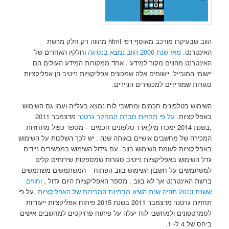
הווב שבעיקרו מורכב מאוסף דפי html מהווה רק חלק מרשת
האינטרנט.
מאז שנת 2000 הווב נמצא בנסיגה
וחלקיו האחרים של
האינטרנט מהווים מקור למידע . אחד ממקורות המידע העולים הם
יישומי המובייל. יישומים אלה שמכונים אפליקציות נייטיב הן אפליקציות
סגורות שמורידים למכשירים הניידים.
השימוש בטלפונים חכמים ומחשבי לוח נמצא בעלייה ועמו גם השימוש
באפליקציות.
על פי תחזיות חברת המחקר גרטנר
מדצמבר 2011
,בשנת 2014 ימכרו מִילְיַארְד טלפונים חכמים – מספר כפול מתחזיות
המכירה של מחשבים אישיים באותה שנה . יש לכך השלכות על השימוש
באפליקציות לעומת השימוש בווב. עם גידול השימוש במכשירים ניידים
גדל השימוש באפליקציות נייטיב סגורות שמספקות שירותים קלים
למשתמשים על חשבון השימוש בווב הפתוח – המשתמשים משתמשים
ברשת האינטרנט אך לא בווב . מספר האפליקציות היום גדול ,
וחוזים
ששנת 2013 תהיה שנת השיא מבחינת המכירות של האפליקציות
.על פי
תחזיות גרטנר מדצמבר 2011 בשנת 2015 פיתוח אפליקציות ייעודיות
לסמרטפונים ולמחשבי לוח יעלה על פיתוח פרויקטים למחשבים אישים
ביחס של 4 ל- 1.