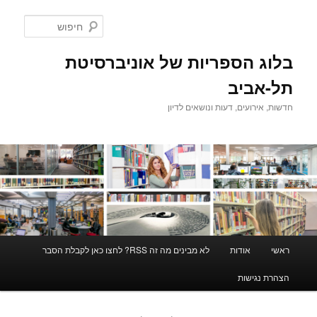
לדלג
לדלג
לתוכן
לתוכן
חיפוש
המשני
בלוג הספריות של אוניברסיטת
תל-אביב
חדשות, אירועים, דעות ונושאים לדיון
תפריט
ראשי
אודות
לא מבינים מה זה RSS? לחצו כאן לקבלת הסבר
ראשי
הצהרת נגישות