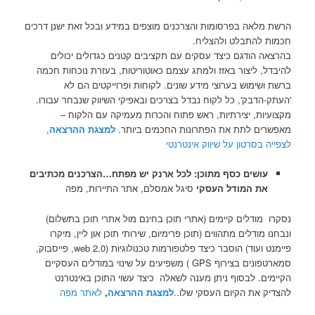
הרשת מלאה בפרסומות והצרכנים מוצפים במידע ובכל זאת ישנן דרכים
חכמות להתבלט ולהצליח.
בהרצאה הודגם כיצד עסקים עם תקציבים קטנים כגדולים יכולים
להיבדל, ליצור באזז ולמתג עצמם כאוטוריטות, בעזרת נוכחות חכמה
ברשת ושימוש בערוצי מידע שונים. לקוחות ופרוייקטים הם לא
'העתק-הדבק', כל לקוח נבדל בצרכים ובאפיקי השיווק שנבחר עבורו.
מקצועיות, יצירתיות, ראש פתוח והכרות מעמיקה עם הלקוח –
מאפשרים לתת את הפתרונות החכמים ביותר.
למצגת ההרצאה
,
לצפייה בסרטון על שיווק אינטרנטי
עושים כסף מתוכן: לכל ארנק יש מפתח…הצרכנים מכתיבים
את המודל העסקי
סיגל אמסלם, אתר התיירות, מפה
נסקרו מודלים קיימים (אתרי תוכן בחינם מול אתרי תוכן בתשלום)
ונבחנו מודלים מתהווים (תוכן פרימיום, שירותי תוכן און ליין, מיקרו
פיימנט ועוד) הוסבר כיצד פלטפורמות טכנולוגיות (web 2.0, פייסבוק,
סמארטפונים בצירוף GPS ) משפיעים על שינוי במודלים העסקיים
הקיימים. לבסוף ניתן מענה לשאלה כיצד עשוי התוכן באינטרנט
להצדיק את הקיום העסקי שלו..
למצגת ההרצאה
,
לאתר מפה