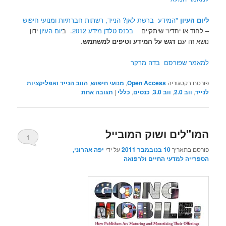
ליום העיון
"המידע ברשת לאן? הנייד, רשתות חברתיות ומנועי חיפוש
– לחוד או יחדיו" שיתקיים
בכנס טלדן מידע 2012
. ב
יום העיון
ידון
נושא זה עם
דגש על המידע וטיפים למשתמש
.
למאמר שפורסם בדה מרקר
פורסם בקטגוריה
Open Access
,
מנועי חיפוש
,
הווב הנייד ואפליקציות
לנייד
,
ווב 2.0
,
ווב 3.0
,
כנסים
,
כללי
|
תגובה
אחת
המו"לים ושוק המובייל
1
פורסם בתאריך
10 בנובמבר 2011
על ידי
יפה אהרוני,
הספרייה למדעי החיים ולרפואה