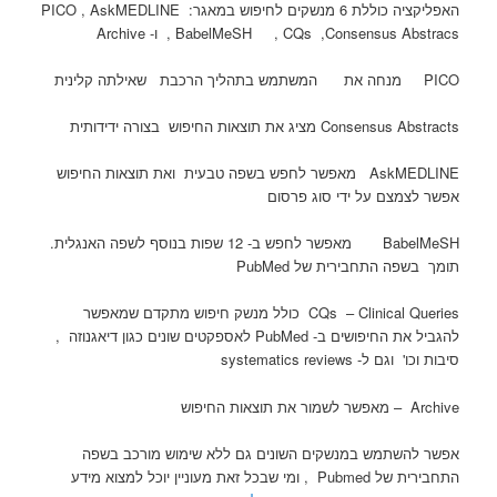
האפליקציה כוללת 6 מנשקים לחיפוש במאגר: PICO , AskMEDLINE
, BabelMeSH , CQs ,Consensus Abstracs ו- Archive
PICO מנחה את המשתמש בתהליך הרכבת שאילתה קלינית
Consensus Abstracts מציג את תוצאות החיפוש בצורה ידידותית
AskMEDLINE מאפשר לחפש בשפה טבעית ואת תוצאות החיפוש
אפשר לצמצם על ידי סוג פרסום
BabelMeSH מאפשר לחפש ב- 12 שפות בנוסף לשפה האנגלית.
תומך בשפה התחבירית של PubMed
CQs – Clinical Queries כולל מנשק חיפוש מתקדם שמאפשר
להגביל את החיפושים ב- PubMed לאספקטים שונים כגון דיאגנוזה ,
סיבות וכו' וגם ל- systematics reviews
Archive – מאפשר לשמור את תוצאות החיפוש
אפשר להשתמש במנשקים השונים גם ללא שימוש מורכב בשפה
התחבירית של Pubmed , ומי שבכל זאת מעוניין יוכל למצוא מידע