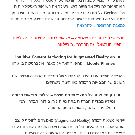
המותאמות למובייל אך הושם דגש בעיקר את השימוש באפליקציות ה
Geolocation על מנת לקבל וליצור מידע מבוסס מיקום המתרחש בזמן
אמת. הייתה התייחסות לבעיות הפרטיות הקשורות למידע מבוסס מקום
למצגת ההרצאה
,,
להרצאה
מושב ג': הנייד וחווית המשתמש – מציאות רבודה והחיבור בין העולמות
– הפיזי והוירטואלי וגם החברתי, מובייל ווב
Intuitive Content Authoring for Augmented Reality on
Mobile Phones –
פרופ' ג'יהאד אל-סאנה, אוניברסיטת בן גוריון
ההרצאה חשפה את ההיבט הטכנולוגי של המציאות הרבודה והשימושים
השונים של המציאות הרבודה כגון חינוך ומשחקים
ויקיפדיזציה של המציאות המוחשית – שילובי מציאות רבודה
ומידע ממדיה חברתית בתחומי חינוך, בידור וחברה–
תמי
נויטל, מרכז שהם , האוניברסיטה הפתוחה
יישומי מציאות רבודה (Augmented Reality) מאפשרים להוסיף לעצם
מוחשי שכבות וירטואליות של מידע ומטא-דאטה המוצגות לצופים בעזרת
אפליקציות במכשירים ניידים . מרבית הדוגמאות ברשת מציגות