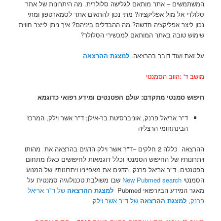
המשתמשים – אתר מותאם לגלישה סלולרית. מה היתרונות של אתר
סלולרי אל מול אפליקציה? מתי נכון להתאים אתר לסמארטפון ומתי
נכון ליצר אפליקציה חדשה? מה ההבדלים ביניהם? איך ניתן לייצר חווית
שימוש טובה באתר המותאם למכשירי הסלולר?
על זאת ועוד דובר בהרצאה.
למצגת ההרצאה
מושב ד' :הווב הסמנטי
חיפוש סמנטי מתקדם: עולם הפטנטים ומידע רפואי כדוגמא
ד"ר אריאל פרנק, אוניברסיטת בר-אילן; ד"ר אשר וילק, המרכז
הבינתחומי הרצליה
ההרצאה כללה 2 חלקים –ד"ר אשר וילק הדגים בהרצאה את מהותו
ויתרונותיו של החיפוש הסמנטי וכלל דוגמאות לחיפושים כאלו מתחום
הפטנטים. ד"ר אריאל פרנק הדגים את מאפייניו ויתרונותיו של המנוע
הסמנטי
New Pubmed search
שבו משולבת טכנולוגיה סמנטית על
מאגר המידע הביורפואי Pubmed
למצגת ההרצאה
של ד"ר אריאל
פרנק
,
למצגת ההרצאה
של ד"ר אשר וילק