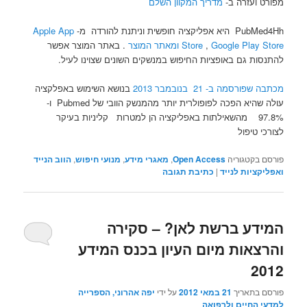
מפורט ועזרה ב-
מדריך המקוון השלם
PubMed4Hh היא אפליקציה חופשית וניתנת להורדה מ-
Apple App
Google Play Store
,
Store
ומאתר המוצר
. באתר המוצר אפשר
להתנסות גם באופציות החיפוש במנשקים השונים שצוינו לעיל.
מכתבה שפורסמה ב- 21 בנובמבר 2013
בנושא השימוש באפלקציה
עולה שהיא הפכה לפופולרית יותר מהמנשק הוובי של Pubmed ו-
97.8% מהשאילתות באפליקציה הן למטרות קליניות בעיקר
לצורכי טיפול
פורסם בקטגוריה
Open Access
,
מאגרי מידע
,
מנועי חיפוש
,
הווב הנייד
ואפליקציות לנייד
|
כתיבת תגובה
המידע ברשת לאן? – סקירה
והרצאות מיום העיון בכנס המידע
2012
פורסם בתאריך
21 במאי 2012
על ידי
יפה אהרוני, הספרייה
למדעי החיים ולרפואה