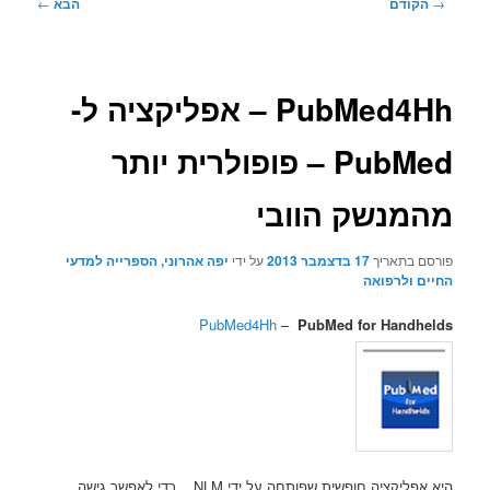
ניווט
→
הקודם
הבא
←
בפוסטים
PubMed4Hh – אפליקציה ל-
PubMed – פופולרית יותר
מהמנשק הוובי
פורסם בתאריך
17 בדצמבר 2013
על ידי
יפה אהרוני, הספרייה למדעי
החיים ולרפואה
PubMed4Hh
–
PubMed for Handhelds
היא אפליקציה חופשית שפותחה על ידי NLM כדי לאפשר גישה