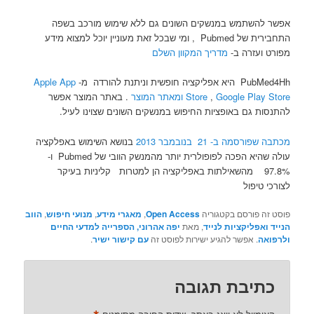
אפשר להשתמש במנשקים השונים גם ללא שימוש מורכב בשפה
התחבירית של Pubmed , ומי שבכל זאת מעוניין יוכל למצוא מידע
מפורט ועזרה ב-
מדריך המקוון השלם
PubMed4Hh היא אפליקציה חופשית וניתנת להורדה מ-
Apple App
Google Play Store
,
Store
ומאתר המוצר
. באתר המוצר אפשר
להתנסות גם באופציות החיפוש במנשקים השונים שצוינו לעיל.
מכתבה שפורסמה ב- 21 בנובמבר 2013
בנושא השימוש באפלקציה
עולה שהיא הפכה לפופולרית יותר מהמנשק הוובי של Pubmed ו-
97.8% מהשאילתות באפליקציה הן למטרות קליניות בעיקר
לצורכי טיפול
פוסט זה פורסם בקטגוריה
Open Access
,
מאגרי מידע
,
מנועי חיפוש
,
הווב
הנייד ואפליקציות לנייד
, מאת
יפה אהרוני, הספרייה למדעי החיים
ולרפואה
. אפשר להגיע ישירות לפוסט זה
עם קישור ישיר
.
כתיבת תגובה