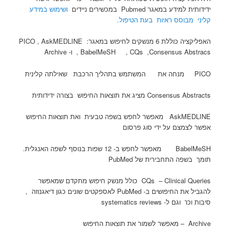
ידידותית למידע במאגר Pubmed במכשירים ניידים
ושימוש במידע
קליני מבוסס ראיות בעת הטיפול.
האפליקציה כוללת 6 מנשקים לחיפוש במאגר: PICO , AskMEDLINE
, BabelMeSH , CQs ,Consensus Abstracs ו- Archive
PICO מנחה את המשתמש בתהליך הרכבת שאילתה קלינית
Consensus Abstracts מציג את תוצאות החיפוש בצורה ידידותית
AskMEDLINE מאפשר לחפש בשפה טבעית ואת תוצאות החיפוש
אפשר לצמצם על ידי סוג פרסום
BabelMeSH מאפשר לחפש ב- 12 שפות בנוסף לשפה האנגלית.
תומך בשפה התחבירית של PubMed
CQs – Clinical Queries כולל מנשק חיפוש מתקדם שמאפשר
להגביל את החיפושים ב- PubMed לאספקטים שונים כגון דיאגנוזה ,
סיבות וכו' וגם ל- systematics reviews
Archive – מאפשר לשמור את תוצאות החיפוש