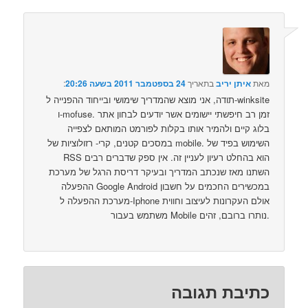
מאת
איתן יריב
בתאריך
24 בספטמבר 2011 בשעה 20:26
:‏
תודה, אני מוצא שהמדריך שימושי ובייחוד ההפנייה ל-winksite
ו-mofuse. זמן רב חיפשתי יישומים אשר יודעים לבחון אתר
בלוג קיים ולהמיר אותו בקלות לפורמט המותאם לצפייה
במסכים קטנים, קרי- רזולוציות של mobile. השימוש בפיד של
RSS הוא בהחלט רעיון לעניין זה. אין ספק שדברים רבים
השתנו מאז שנכתב המדריך ובעיקר דריסת הרגל של מערכת
ההפעלה Google Android במכשירים החכמים על חשבון
מערכת ההפעלה ל-Iphone אולם העקרונות לעיצוב וחווית
משתמש בעבור Mobile נותרו ברובם, זהים.
כתיבת תגובה