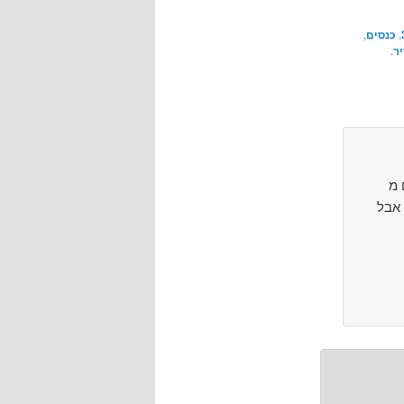
,
כנסים
,
ר
.
רי
 אבל