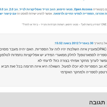
ם בקטגוריה
Open Access
,
מנועי חיפוש
,
הווב הנייד ואפליקציות לנייד
,
ווב 2.0
,
ווב 3.0
ה אהרוני, הספרייה למדעי החיים ולרפואה
. אפשר להגיע ישירות לפוסט זה
עם קישור ישי
ONE 
המידע ברשת לאן? – מנועי חיפוש, רשתות חברתיות והנייד – ביחד או לחוד?
”
אל
בתאריך
30 באפריל 2012 בשעה 15:52
:‏
מעניין איזה השלכות יהיו לזה על הספריות. האם יהיה מעבר מסוים מOPAC ומאג
ספריה לסמארטפון? לחלק ממאגרי המידע יש אפליקציות נחמדות לטלפון
א ווב הספריות לא יוכלו לפעול. השאלה היא איזה תרומה בכל זאת תביא
תגובה