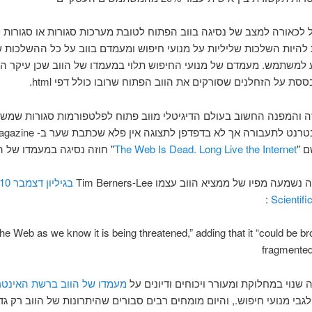
ל לכאורה למצב של נסיגה בווב הפתוח לטובת מערכות סגורות או סגורות
ת להיות השלכות שליליות על מנועי חיפוש ומעמדם בווב על כל ההשלכות 
 למשתמש. מעמדם של מנועי החיפוש תלוי במעמדו של הווב שכן עיקר הט
 על הזחלנים שסורקים את הווב הפתוח שרובו כולל דפי html.
ה והמפנה החשוב בעולם הדיגיטלי מווב פתוח לפלטפורמות סגורות שמ
ברשת האינטרנט לתעבורה אך לא בדפדפן ל
The Web Is Dead. Long Live the Internet
" חוזה נסיגה במעמדו של הו
מעה מפיו של ממציא הווב עצמו Tim Berners-Lee
:
Scientif
 “The Web as we know it is being threatened,” adding that it “could be br
fragmented
 שנוי במחלוקת ומעורר ויכוחים ודיונים על
מעמדו של הווב ברשת האינטר
בי מנועי חיפוש., והיום מומחים רבים סבורים שהיתרונות של הווב רק גד