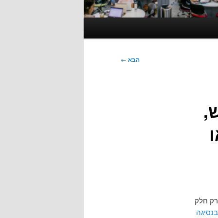
הבא
←
,
ו
ף דפי html מהווה רק חלק