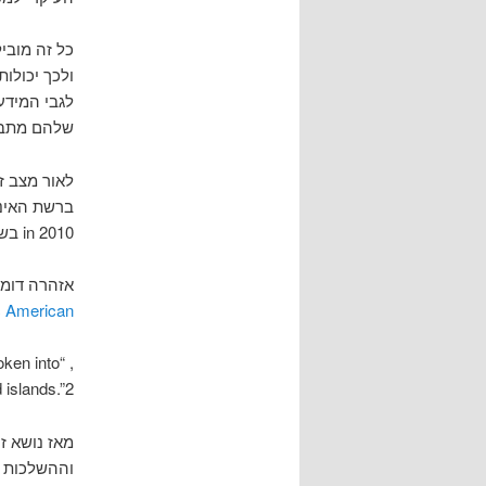
כל זה מובי
ולכך יכולו
לגבי המידע
שלהם מתבססת
לאור מצב ז
in 2010 בשם "
אזהרה דומה נש
ic American
oken into
 islands.”2
מאז נושא זה
וההשלכות לג