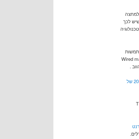
 למחצה
שיש לכך
כנולוגיה
שתמשות
תצוגה אין פלא שכתבת שער ב- Wired magazine
וב .
בגיליון דצמבר 2010 של
,
נט
לים.