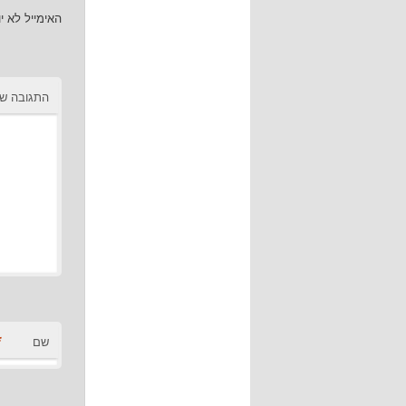
האימייל לא י
התגובה ש
*
שם