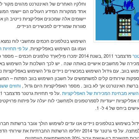
וחלקיו האחרים של האינטרנט מהווים מקור למ
אחד ממקורות המידע העולים הם יישומי המובי
יישומים אלה שמכונים אפליקציות נייטיב הן א
סגורות שמורידים למכשירים הניידים.
השימוש בטלפונים חכמים ומחשבי לוח נמצא 
ועמו גם השימוש באפליקציות.
על פי תחזיות 
נר
מדצמבר 2011 ,בשנת 2014 ימכרו מִילְיַארְד טלפונים חכמים – מספ
כירה של מחשבים אישיים באותה שנה . יש לכך השלכות על השימוש באפ
וש בווב. עם גידול השימוש במכשירים ניידים גדל השימוש באפליקציות ני
ספקות שירותים קלים למשתמשים על חשבון השימוש בווב הפתוח – המ
שת האינטרנט אך לא בווב . מספר האפליקציות היום גדול ,
השיא מבחינת המכירות של האפליקציות
יתוח אפליקציות ייעודיות לסמרטפונים ולמחשבי לוח יעלה על פיתוח פרויקטים
ם ביחס של 4 ל- 1.
דול בשימוש בטלפונים ניידים אנו עדים לשימוש הולך וגובר ברשתות חבר
הן סגורות למחצה. על פי גרטנר עד 2014 יחליפו הרשתות החברתיות את שירות
שורת בין-אישית עבור 20% מהמשתמשים העסקיים