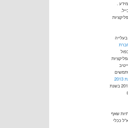
ידע .
יל.
פליקציות
בעלייה
חברת
ר כפול
ליקציות
יטיב
שתמשים
וחוזים ששנת 2013
.על פי תחזיות גרטנר מדצמבר 2011 בשנת
תיות שאף
י הדוא"ל ככלי