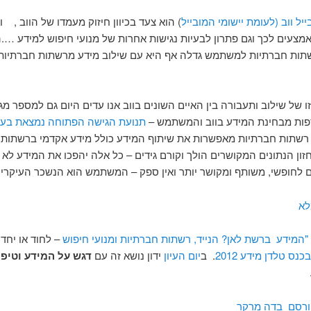
יל ווב (לעומת יישומי המובייל
) הוא צעד בכיוון חיזוק מעמדו של הווב , ו-HTML5
צעים לכך וגם פתרון לבעיות נגישות אחרות של מנועי חיפוש למידע ….
ות חברתיות למשתמש גדלה אף היא עם שילוב מידע מרשתות חברתיות 
ו של שילוב ותעבורה בין האיים השונים בווב אנו עדים היום גם למספר מג
ספות מבחינת המידע בווב והמשתמש –
תנועת הגישה הפתוחה נמצאת בעל
שתות חברתיות מאפשרות את שיתוף המידע כולל מידע אקדמי ברשתות 
חזון הנתונים המקושרים הולך וקורם גידים – כל אלה יהפכו את המידע לא
ם לחופשי, משותף ומקושר יותר ואין ספק – המשתמש הוא הנשכר העיקרי.
לא
המידע ברשת לאן? הנייד, רשתות חברתיות ומנועי חיפוש
– לחוד או יחדיו
כנס טלדן מידע 2012
. ב
יום העיון
ידון נושא זה עם
דגש על המידע וטיפי
רסם בדה מרקר