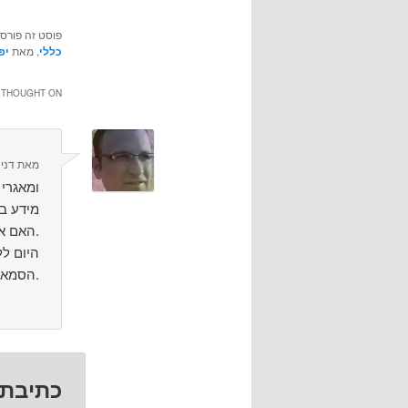
פוסט זה פורס
כללי
, מאת
יפ
THOUGHT ON “
מאת
דני
מידע ב
האם אפשר לערוך מחקר אמיתי בצורה כזו? לדעתי לא.
היום לל
הסמארטפון לספריה ולמחקר האקדמי.
כתיבת 