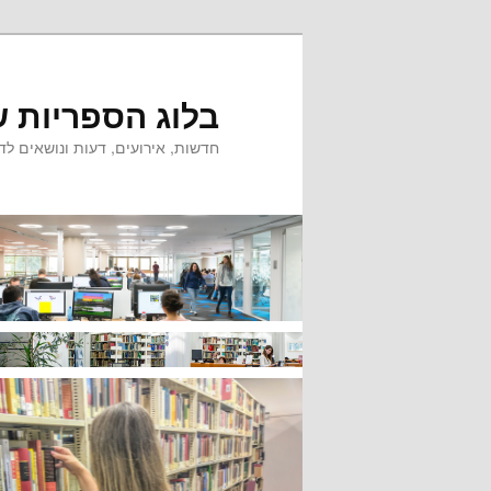
לדלג
לדלג
לתוכן
לתוכן
המשני
בלוג הספריות ש
חדשות, אירועים, דעות ונושאים לדי