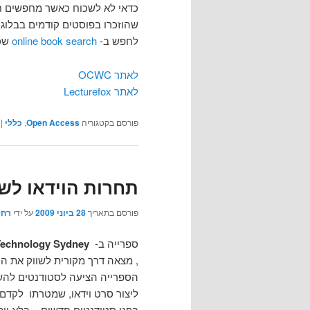
כדאי לא לשכוח כאשר מחפשים חו
שהוזכרו בפוסטים קודמים בבלוג 
לחפש ב-
online book search
שכולל 
לאתר OCWC
לאתר Lecturefox
פורסם בקטגוריה
Open Access
,
כללי
|
תחרות הוידאו לשי
פורסם בתאריך
28 ביוני 2009
על ידי
רחל
ספרייה ב-
 Technology Sydney
, מצאה דרך מקורית לשווק את ה
הספרייה הציעה לסטודנטים להש
ליצור סרט וידאו, שמטרתו לקדם
בפני סטודנטים חדשים – בלא יות