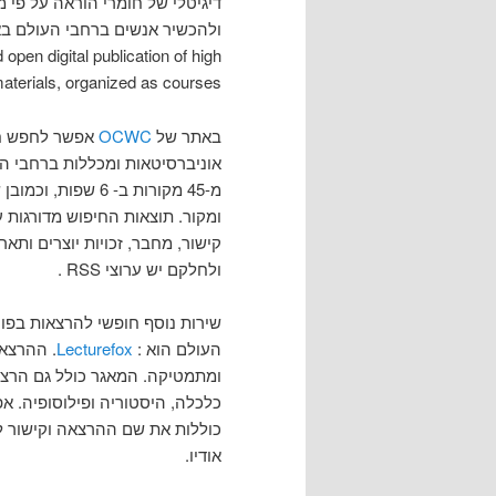
דיגיטלי של חומרי הוראה על פי מ
ולהכשיר אנשים ברחבי העולם באמצ
en digital publication of high
materials, organized as courses"
באתר של
OCWC
מ-45 מקורות ב- 6
ומקור. תוצאות החיפוש מדורגות על
קישור, מחבר, זכויות יוצרים ותא
ולחלקם יש ערוצי RSS .
שירות נוסף חופשי להרצאות בפור
העולם הוא :
Lecturefox
. ההרצא
ומתמטיקה. המאגר כולל גם הרצאו
כלכלה, היסטוריה ופילוסופיה. א
כוללות את שם ההרצאה וקישור לה
אודיו.