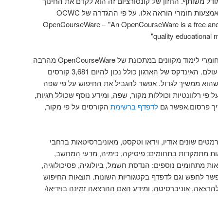
ודל משותף. החזון של קונסורציום זה הוא לקדם את החינוך
עות חומרי הוראה אלו. על פי ההגדרה של OCWC
OpenCourseWare – "An OpenCourseWare is a free and op
quality educational 
אפשר לחפש חומרי לימוד מקוונים במתכונת של OpenCourseWare מהרבה
אוניברסיטאות ומכללות ברחבי העולם. האינדקס של הארגון כולל נכון להיום 3,681 קורסים
 שפות, וכמובן שהוא ממשיך לגדול. אפשר להגביל את החיפוש על פי שפה
 פי רלוונטיות וכוללות מקור, שפה, ומידע נוסף שכולל תגיות,
ריך פרסום.אפשר גם
לדפדף ברשימת
הקורסים על פי מקור,
מטים שונים אודיו, וידאו וטקסט, מאוניברסיטאות ברחבי
ות מתמקדות בתחומים: פיסיקה, כימיה, מדעי המחשב,
ת מתחומים נוספים: הנדסת חשמל, ביולוגיה, פסיכולוגיה,
פשר לחפש וגם לדפדף בקטגוריות השונות. תוצאות החיפוש
רצאה, אוניברסיטה, ומידע האם ההרצאה זמינה בוידיאו/