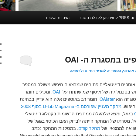
קבלת הסבר
הצהרת נגישות
ים במסגרת ה- OAI
 אהרוני, הספרייה למדעי החיים ולרפואה
 אוספים דיגיטאליים פתוחים שמבצעים חיפוש משולב במספר
וש בטכנולוגיה של איסוף שמושתתת על
OAI
, ומכילים חומר
סוג זה הוא
OAIster
. חומר רב באוספים אלה הוא עדיין בבחינת
חיפוש.
מחקר מעניין שפורסם ב- D-Lib Magazine בסוף 2008
בגוגל, ומצא שלמעלה ממחצית הרשומות בקטלוג דיגיטאלי
גל. מטרתו של המחקר הייתה לבדוק האם הכיסוי בגוגל של
וואה לממצאיו של
מחקר קודם
. במסקנות המחקר נכתב:
"We would venture to conclude that Google has not endeavo