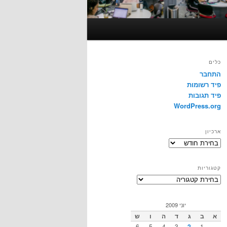
כלים
התחבר
פיד רשומות
פיד תגובות
WordPress.org
ארכיון
ארכיון
קטגוריות
קטגוריות
יוני 2009
א
ב
ג
ד
ה
ו
ש
6
5
4
3
2
1