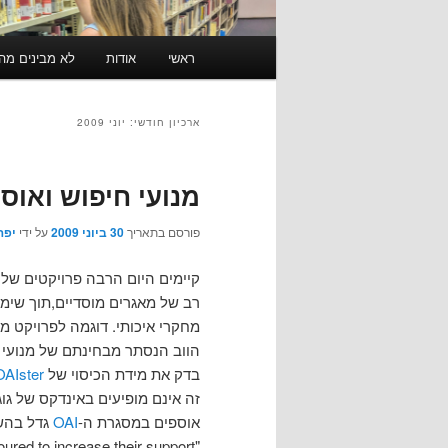
תפריט
ראשי
אודות
לא מבינים מה זה RSS? לחצו כאן ל
ראשי
ארכיון חודשי:
יוני 2009
מנועי חיפוש ואוספ
פורסם בתאריך
30 ביוני 2009
על ידי
יפה
קיימים היום הרבה פרויקטים של
רב של מאגרים מוסדיים,תוך שימ
מחקרי איכותי. דוגמה לפרויקט מ
הווב הנסתר מבחינתם של מנועי 
בדק את מידת הכיסוי של
OAIster
זה אינם מופיעים באינדקס של גו
אוספים במסגרת ה-
OAI
גדל בהש
ured to increase their support