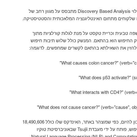
תהליך ניתוח טקסט זה מבוסס גילוי Discovery Based Analysis מתבסס על מגוון רחב של
 שלקוחים מתחום האינטליגנציה המלאכותית והסטטיסטיקה.
 טבעית וכריית טקסט על מנת לגלות קורלציות מתוך
פואי MEDLINE . מנשק החיפוש הוא בהתאם. המנשק כולל שלוש תיבות חיפוש
יש להזין את השאילתא בהתאם לקשרים שמחפשים. לדוגמה:
מנוע החיפוש מתעדכן מדי יום ונכון להיום, כפי שמוצהר באתר, האינדקס שלו כולל 18,490,606
רשומות מ- MEDLINE. מנוע החיפוש, פותח על ידי מעבדת Tsujii שבאוניברסיטת טוקיו
שמתמחה ב- Natural Language Processing (NLP) and Computational Linguistics (CL ,