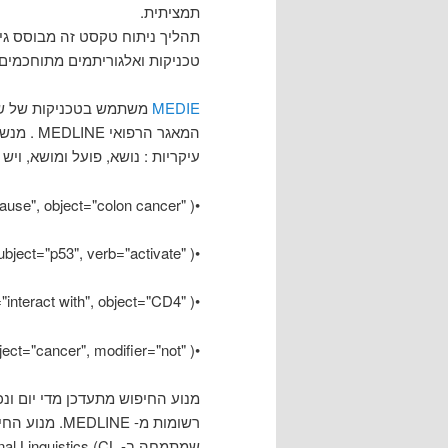
תמציתית.
טכניקות ואלגוריתמים מתוחכמים
MEDIE
משתמש בטכניקות של שפה
המאגר הר
עיקריות : נושא, פועל ומושא, ו
•( "What causes colon cancer?" (verb="cause", object="colon cancer"
•( "What does p53 activate?" (subject="p53", verb="activate"
•( "What interacts with CD4?" (verb="interact with", object="CD4"
•( "What does not cause cancer?" (verb="cause", object="cancer", modifier="not"