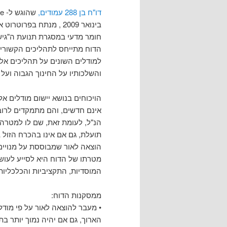
דו"ח בן 288 עמודים,
בינואר 2009 , מנתח ב
חומר מדעי במסגרת תנועת ה"גישה הפתוחה" (Open Access) 
הדוח מתייחס לתהליכים הקשורים 
למודלים השונים על תהליכים אלו
והשלכותיו על החינוך הגבוה ועל
הויכוחים בנושא יישום מודלים 
אינם חדשים, והם מתמקדים לרוב
הנ"ל, לעומת זאת, שם לו למטרה 
תועלת, גם אם אינו בהכרח הזול ב
הוצאה לאור שמבוססת על מנויים, "גישה פתוחה" 
מטרתו של הדוח היא לסייע לעוש
המוסדיות, התקציביות והכלכליו
ממסקנות הדוח:
• מעבר להוצאה לאור על פי מודל
הארוך, גם אם יהיה נמוך יותר ב