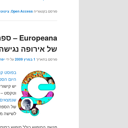
פורסם בקטגוריה
Open Access
,
ציטוטי
ropeana
של אירופה נגישה
פורסם בתאריך
1 במרץ 2009
על ידי
יפה
בפוסט קו
היום הספ
יש קישורים
וטקסט – 
שנמצאים ב
לשישה מיל
מנשק החיפוש כולל חיפוש בסיסי