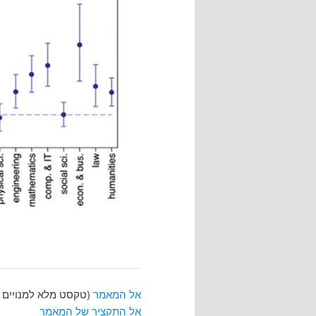
אל המאמר
(טקסט מלא למנויים 
אל התקציר של המאמר