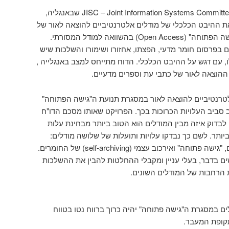
שהוגש ל- JISC – Joint Information Systems Committee שבאנגליה,
פרוטרוט את ההיבט הכלכלי של מודלים אלטרנטיביים להוצאה לאור של
בהשוואה למודל המסורתי.
בפרסום חומר מדעי, הפצתו, אחזורו ושימורו והשלכות שיש
, עם דגש על ההיבט הכלכלי. הדוח מתייחס למצב באנגלייה ,
 ההוצאה לאור של כתבי עת וספרים מדעיים.
אלטרנטיביים להוצאה לאור במסגרת תנועת ה"גישה הפתוחה"
 סביב העלויות הכרוכות בכך. הפרויקט שאותו מסכם הדו"ח
לבדוק איזה מבין המודלים הוא הטוב ביותר מבחינת עלות
יותר. לשם כך נבדקו עלויות ותועלות של שלושה מודלים:
ואירכוב עצמי (self-archiving) של החומרים.
ים בדבר, בעלי עניין ומקבלי ההחלטות להבין את ההשלכות
ת הרחבות של המודלים השונים.
ים במסגרת ה"גישה פתוחה" יהיה כרוך ברווח נטו בטווח
תקופת המעבר.