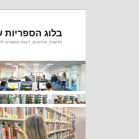
לדלג
לדלג
לתוכן
לתוכן
המשני
בלוג הספריות ש
חדשות, אירועים, דעות ונושאים לדי