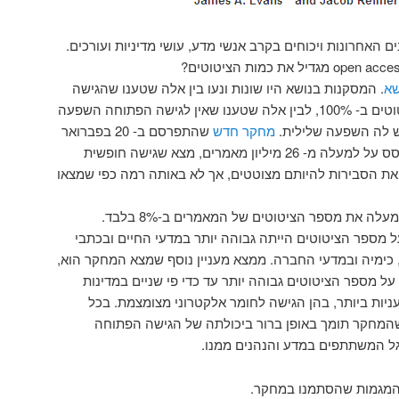
Open A עורר בשנים האחרונות ויכוחים בקרב אנשי מדע, עושי מדיניות ועורכים.
שא
. המסקנות בנושא היו שונות ונעו בין אלה שטענו שהגישה
הפתוחה מגדילה את מספר הציטוטים ב- 100%, לבין אלה שטענו שאין לגישה הפתוחה השפעה
יש לה השפעה שלילית.
מחקר חדש
שהתפרסם ב- 20 בפברואר
2009 בכתב העת Science והתבסס על למעלה מ- 26 מיליון מאמרים, מצא שגישה חופשית
ת הסבירות להיותם מצוטטים, אך לא באותה רמה כפי שמצאו
המחקר מצא שהגישה החופשית מעלה את מספר הציטוטים של המאמרים ב-8% בלבד.
מספר הציטוטים הייתה גבוהה יותר במדעי החיים ובכתבי
כימיה ובמדעי החברה. ממצא מעניין נוסף שמצא המחקר הוא,
מספר הציטוטים גבוהה יותר עד כדי פי שניים במדינות
עניות ביותר, בהן הגישה לחומר אלקטרוני מצומצמת. בכל
מחקר תומך באופן ברור ביכולתה של הגישה הפתוחה
ל המשתתפים במדע והנהנים ממנו.
המגמות שהסתמנו במחקר.