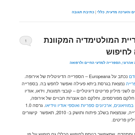
ם והערכה מדעית
,
כללי
|
כתיבת תגובה
Eu – ספריית המולטימדיה המקוונת
1
 לחיפוש
 אהרוני, הספרייה למדעי החיים ולרפואה
דם
נכתב על Europeana – הספרייה הדיגיטלית של אירופה.
רייה
נמצאת בגרסת ביתא פעילה ואפשר לחפש בה. בספרייה
 לשני מיליון פריטים דיגיטליים – קובצי תמונות, וידאו, אודיו
חלקם מפורסמים, וחלקם הם אוצרות חבויים של אירופה,
מוזיאונים, ארכיונים ספריות ואוספי אודיו ווידיאו
. גרסה 1.0
של הספרייה, שנמצאת בשלב פיתוח ותושק ב- 2010, תאפשר קישורים
יון פריטים.
 ומתקדם, שמאפשר בנוסף לחיפוש הכללי גם חיפוש על פי