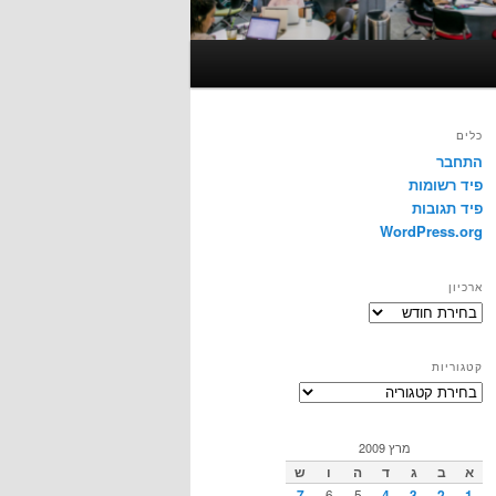
כלים
התחבר
פיד רשומות
פיד תגובות
WordPress.org
ארכיון
ארכיון
קטגוריות
קטגוריות
מרץ 2009
א
ב
ג
ד
ה
ו
ש
7
6
5
4
3
2
1