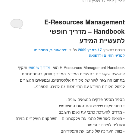
ארכיון יומי:
17 במרץ 2009
E-Resources Management
Handbook – מדריך חופשי
לתעשיית המידע
פורסם בתאריך
17 במרץ 2009
על ידי
יפה אהרוני, הספרייה
למדעי החיים ולרפואה
E-Resources Management Handbook הוא
מדריך שימושי
ומקיף
לנושאים שקשורים בתעשיית המידע. המדריך עוסק בהתפתחויות
בתחום ההוצאה לאור של מקורות אלקטרוניים, ובנושאים הקשורים
לניהול מקורות המידע עם התייחסות גם להיבט הספרני..
בספר מספר פרקים בנושאים שונים:
• סטטיסיקות שימוש והתנהגות המשתמש
• מדדים להערכת כתבי עת ואופן חישובם
• הוצאה לאור של כתבי עת אלקטרוניים – השחקנים העיקריים בזירה
ומודלים לאירכוב ושימור
• צוותי העריכה של כתבי עת ותפקידיהם