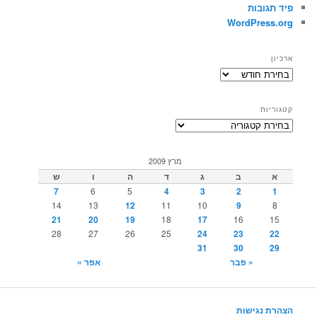
פיד תגובות
WordPress.org
ארכיון
ארכיון
קטגוריות
קטגוריות
מרץ 2009
א
ב
ג
ד
ה
ו
ש
7
6
5
4
3
2
1
14
13
12
11
10
9
8
21
20
19
18
17
16
15
28
27
26
25
24
23
22
31
30
29
« פבר
אפר »
הצהרת נגישות