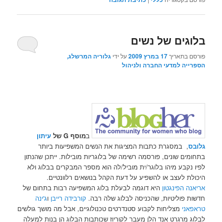
בלוגים של נשים
פורסם בתאריך
17 במרץ 2009
על ידי
גלוריה המרשלג,
הספרייה למדעי החברה ולניהול
ב
מוסף G של
עיתון
גלובס
, במסגרת כתבות המציגות את הנשים המשפיעות ביותר
בתחומים שונים, פורסמה רשימה של בלוגריות מובילות. ייתכן שהנתון
לפיו נקבע מיהו בלוגר/ית מוביל/לה הוא מספר המבקרים בבלוג ולא
היכולת לעצב או להשפיע על דעת הקהל בנושאים רלוונטיים.
אריאנה הפינגטון
היא דוגמה לבעלת בלוג המשפיעה רבות בתחום של
חדשות פוליטיות, שהכניסה לבלוג שלה רבה.
קורבידה רייבן
ו
ג'ינה
טראפאני
מצליחות לקבוע סטנדרטים טכנולוגיים, אבל מה מושך גולשים
לבלוג מרגרט אנד הלן מעבר לקוריוז שכותבות הבלוג הן בנות למעלה