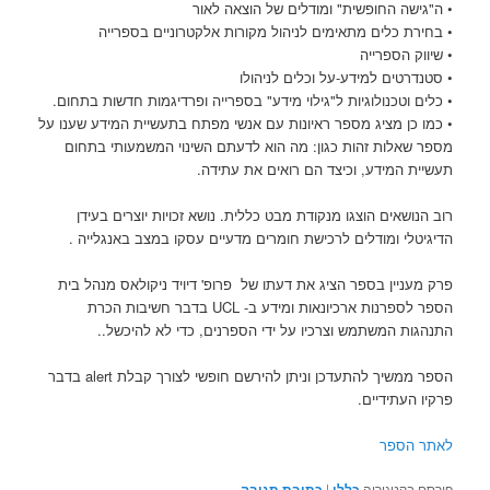
• ה"גישה החופשית" ומודלים של הוצאה לאור
• בחירת כלים מתאימים לניהול מקורות אלקטרוניים בספרייה
• שיווק הספרייה
• סטנדרטים למידע-על וכלים לניהולו
• כלים וטכנולוגיות ל"גילוי מידע" בספרייה ופרדיגמות חדשות בתחום.
• כמו כן מציג מספר ראיונות עם אנשי מפתח בתעשיית המידע שענו על
מספר שאלות זהות כגון: מה הוא לדעתם השינוי המשמעותי בתחום
תעשיית המידע, וכיצד הם רואים את עתידה.
רוב הנושאים הוצגו מנקודת מבט כללית. נושא זכויות יוצרים בעידן
הדיגיטלי ומודלים לרכישת חומרים מדעיים עסקו במצב באנגלייה .
פרק מעניין בספר הציג את דעתו של פרופ' דיויד ניקולאס מנהל בית
הספר לספרנות ארכיונאות ומידע ב- UCL בדבר חשיבות הכרת
התנהגות המשתמש וצרכיו על ידי הספרנים, כדי לא להיכשל..
הספר ממשיך להתעדכן וניתן להירשם חופשי לצורך קבלת alert בדבר
פרקיו העתידיים.
לאתר הספר
פורסם בקטגוריה
כללי
|
כתיבת תגובה