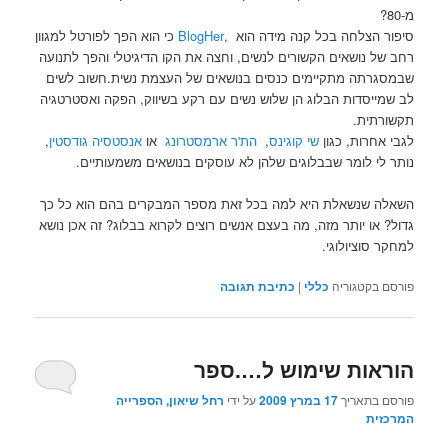
מ-80?
סיפור הצלחה בכל קנה מידה הוא ,
BlogHer
כי הוא הפך לפורטל למגוון
רחב של נושאים הקשורים לנשים, וחצה את הקו הדיגיטלי והפך לתנועה
שבמסגרתה מתקיימים כנסים בנושאים של העצמת נשית.חשוב לשים
לב שמייסדות הבלוג הן שלוש נשים עם רקע בשיווק, הפקה ואסטרטגיה
תקשורתית.
לגבי אחרות, כגון
שי קוגינס
,
הת'ר ארמסטרונג
או
אנסטסיה גודסטין
,
נותר לי לומר שבבלוגים שלהן לא עוסקים בנושאים משמעותיים.
השאלה שנשאלת היא למה בכל זאת מספר המבקרים בהם הוא כל כך
גדול? או יותר מזה, מה בעצם אנשים רוצים לקרוא בבלוג? זה אכן נושא
למחקר סוציולוגי.
פורסם בקטגוריה
כללי
|
כתיבת תגובה
הוראות שימוש ל….ספר
פורסם בתאריך
17 במרץ 2009
על ידי
רחל שיאון, הספרייה
המרכזית