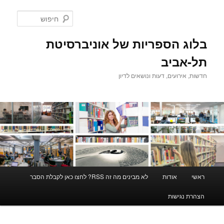
לדלג
לדלג
לתוכן
לתוכן
חיפוש
המשני
בלוג הספריות של אוניברסיטת
תל-אביב
חדשות, אירועים, דעות ונושאים לדיון
תפריט
ראשי
אודות
לא מבינים מה זה RSS? לחצו כאן לקבלת הסבר
ראשי
הצהרת נגישות