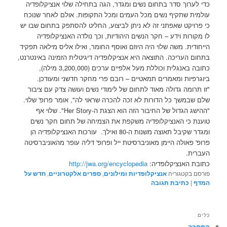
כדי לערוך סדר בתחום נשים ומגדר, הגה בתחילה שלוי אנציקלופדיה
עולמית שתקיף נשים מכל העמים ומכל התקופות. אולם לאחר שנוכח
כי פרויקט שאפתני זה לא ניתן לביצוע, החליט להסתפק בתחום שבו יש
לו מקורות וידע – חקר הנשים היהודיות, וכך נולדה האנציקלופדיה
הייחודית. משה שלוי היה היוזם ואוסף החומר, ואילו אליס מילאה תפקיד
בתחום העריכה. התוצאה היא אנציקלופדיה דיגיטלית הזמינה באינטרנט,
כתובה באנגלית וכוללת מעל אלפיים ערכים (3,200,000 מילה),
ביוגרפיות ומאמרים תמאטיים – רובם פרי מחקר חדשני ומעודכן.
"זו תרומה גדולה מאוד לתחום של לימודי נשים ועושה צדק עם ציבור
שלם שבמשך כל הדורות לא זכה להכרה שראוי לה", אומר פרופ' שלוי.
"ההישג הגדול של החיבור הזה הוא הצגת ה-Her Story". שלוי אף
טוענת כי האנציקלופדיה משקפת את הצמיחה של תחום חקר נשים
ומגדר שקיבל תאוצה משנות ה-80 ואילך. עורכות האנציקלופדיה הן
פרופ' פאולה היימן מאוניברסיטת ייל ופרופ' דליה עופר מהאוניברסיטה
העברית.
כתובת האנציקלופדיה:
http://jwa.org/encyclopedia
פורסם בקטגוריה
אנציקלופדיות ומילונים
,
ספרים אלקטרוניים
,
חדש על
המדף
|
כתיבת תגובה
כלים
התחבר