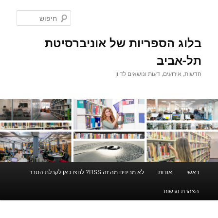
לדלג
לדלג
לתוכן
לתוכן
חיפוש
המשני
בלוג הספריות של אוניברסיטת
תל-אביב
חדשות, אירועים, דעות ונושאים לדיון
תפריט
ראשי
אודות
לא מבינים מה זה RSS? לחצו כאן לקבלת הסבר
ראשי
הצהרת נגישות