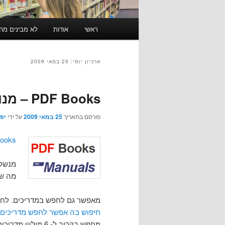
תפריט
ראשי
אודות
לא מבינים מה זה RSS? לחצו כאן ל
ראשי
ארכיון יומי:
25 במאי 2009
PDF Books – מנוע חיפוש לספרים חופשיים
פורסם בתאריך
25 במאי 2009
על ידי
יפ
ooks
מנשק 
מה שמוצ
מאפשר גם לחפש במדריכים. לחיצה על Free Manuals Online בתחת
חיפוש בה אפשר לחפש מדריכים ע
מחפש בקרוב ל- 6 מיליון מדריכים.