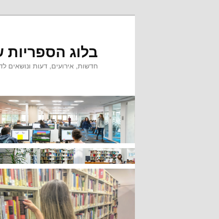
לדלג
לדלג
לתוכן
לתוכן
המשני
בלוג הספריות ש
חדשות, אירועים, דעות ונושאים לדי