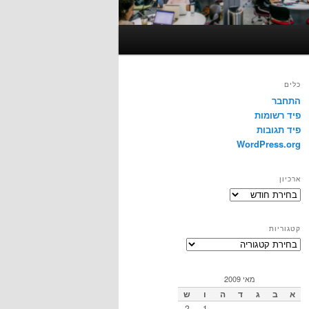
כלים
התחבר
פיד רשומות
פיד תגובות
WordPress.org
ארכיון
ארכיון
קטגוריות
קטגוריות
מאי 2009
א
ב
ג
ד
ה
ו
ש
2
1