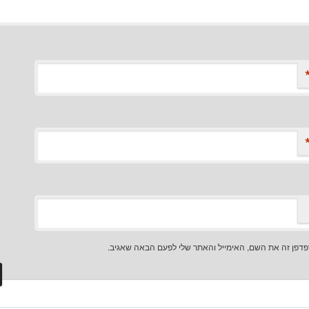
דפן זה את השם, האימייל והאתר שלי לפעם הבאה שאגיב.