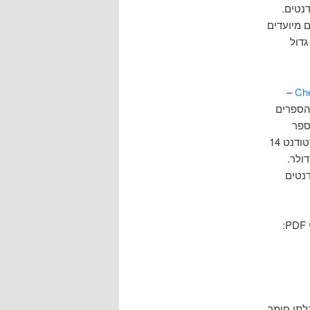
נטים.
 הספרים לסטודנטים מיועדים
גדול
–
Ch
הספרים
ספר
Medical Statistics : A Textbook for the Health Science , שמחירו 37 דולר עולה לסטודנט 14
שאלת הספר Understanding business שמחירו 148 דולר עולה לסטודנט 49 דולר.
דנטים
לתי חומר