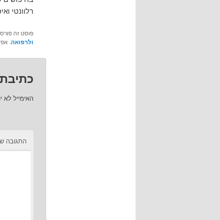
רלוונטי ואיכ
פוסט זה פורס
ולרפואה
. אפ
כתיבת 
האימייל לא י
התגובה ש