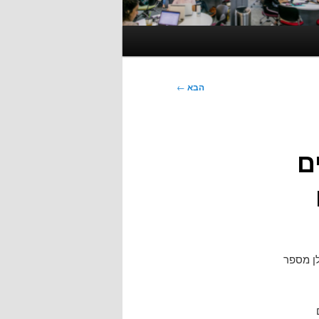
הבא
←
ם
ן מספר