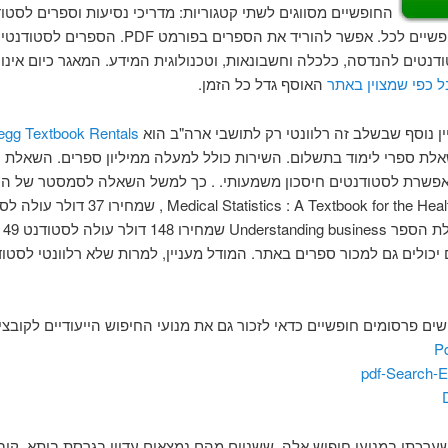
החופשיים מסווגים לשתי קטגוריות: מדריכי נסיעות וספרים לסטוד
הספרים חופשיים לכל. אפשר להוריד את הספרים בפורמט PDF.
דנטים להנדסה, כלכלה וחשבונאות, וטכנולוגית המידע. המאגר כיום אינו 
 כפי שמצוין באתר
האוסף גדל כל הזמן.
ין נוסף שבשלב זה רלוונטי רק לתושבי ארה"ב הוא
egg Textbook Rentals
לת ספרי לימוד בתשלום. השירות כולל למעלה ממיליון ספרים. השאלת 
פשרת לסטודנטים חיסכון משמעותי. . כך למשל השאלה לסמסטר של ה
דולר. ה
יכולים גם למכור ספרים באתר. המודל מעניין, למרות שלא רלוונטי לסטו
 פרסומים חופשיים כדאי לזכור גם את מנועי החיפוש הייעודיים לקובצי PDF:
P
pdf-Search-
ערכתי במנועי חיפוש אלה, ששניים מהם נמצאים עדיין בגרסת ביתא, קיב