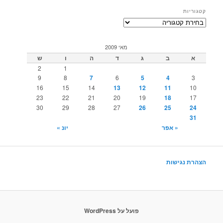
קטגוריות
קטגוריות
מאי 2009
א
ב
ג
ד
ה
ו
ש
2
1
9
8
7
6
5
4
3
16
15
14
13
12
11
10
23
22
21
20
19
18
17
30
29
28
27
26
25
24
31
« אפר
יונ »
הצהרת נגישות
פועל על WordPress