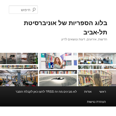
לדלג
לדלג
לתוכן
לתוכן
חיפוש
המשני
בלוג הספריות של אוניברסיטת
תל-אביב
חדשות, אירועים, דעות ונושאים לדיון
תפריט
ראשי
אודות
לא מבינים מה זה RSS? לחצו כאן לקבלת הסבר
ראשי
הצהרת נגישות