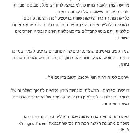
מודגש הצורך לעבור מדיון כוללני בנושא לדיון רציונאלי, מבוסס עובדות,
ועריכת ניסויים ופיילוטים של רעיונות חדשים.
כל זאת מתוך הכרה שגישות שונות בדיסציפלינות השונות כרוכים
במודלים כלכליים שונים. שני הגופים תומכים בדיונים שימנעו ממסקנות
כוללניות ויתנו ביטוי להבדלים בדיסציפלינות השונות ובסוגי הפרסומים
השונים.
שני הגופים מאמינים שהאינטרסים של המחברים צריכים לעמוד במרכז
דיונים – החופש המדעי, וצורכיהם כחוקרים, מורים ומשתמשים חשובים
ביותר.
אירכוב לטווח רחוק הוא אלמנט חשוב בדיונים אלו.
מו"לים, ספרנים , ממשלות וסוכנויות מימון נקראים לתמוך בשלב זה של
ניסויים ותוכניות פיילוט למען הבנה עמוקה יותר של התהליכים הכרוכים
בגישה הפתוחה.
הצהרה זו מבטאת את האמונה שגם המו"לים וגם הספרנים יצאו
נשכרים מתנועת הגישה הפתוחה כפי שהתבטאה Ingrid Parent מ-
IFLA: