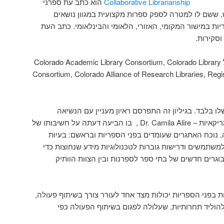
Collaborative Librarianship
הוא כתב עת ספרני
פיט (peer review) חדש, ששם לו למטרה לספק ספרות מקצועית במגוון נושאים
ת במישור המקומי, האזורי, הלאומי והבינלאומי. כתב העת
סקירות.
כתב העת יוצא לאור בחסותם של Colorado Academic Library Consortium, Colorado Library
Consortium, Colorado Alliance of Research Libraries, Regis
שלו בלבד. בגיליון זה התפרסם ראיון מעניין עם הנשיאה
הנבחרת של ארגון הספריות האמריקאיות – Dr. Camila Alire , בו הביעה דעתה על חשיבותו של
, נוכח האתגרים שעומדים בפני הספריות ובראשם: בעיות
למשתמשים ודרישות גוברות לטכנולוגיות מידע שנחוצות כדי
בוגרים חדשים של בתי ספר לספרנות ובין הצוות הוותיק
ת בפני הספריות יכולות מצד אחד לעורר צורך בשיתוף פעולה,
 להוליד תחרותיות, שעלולה לפגום בשיתוף הפעולה כפי