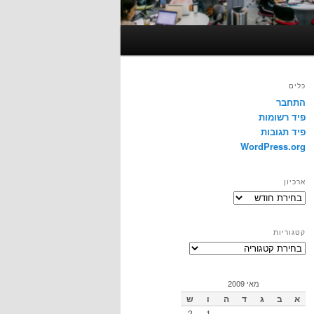
כלים
התחבר
פיד רשומות
פיד תגובות
WordPress.org
ארכיון
ארכיון
קטגוריות
קטגוריות
מאי 2009
א
ב
ג
ד
ה
ו
ש
2
1