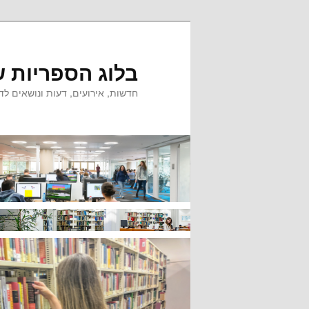
לדלג
לדלג
לתוכן
לתוכן
המשני
בלוג הספריות ש
חדשות, אירועים, דעות ונושאים לדי