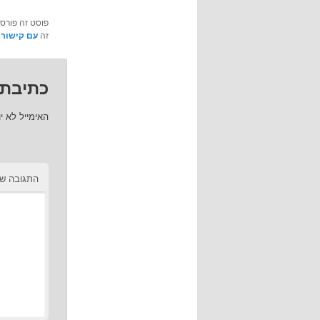
פוסט זה פורס
זה
עם קישור 
כתיבת 
האימייל לא י
התגובה ש