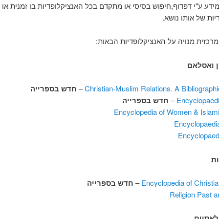
מידע ע"י דפדוף,חיפוש בסיסי או מתקדם בכל האנציקלופדיות בו זמנית או
יות של אותו נושא.
רכזית מנויה על האנציקלופדיות הבאות:
ן ואסלאם
Christian-Muslim Relations. A Bibliographi
–
חדש בספרייה
Encyclopaedi
–
חדש בספרייה
Encyclopedia of Women & Islami
Encyclopaedia
Encyclopaedi
ות
Encyclopedia of Christia
–
חדש בספרייה
Religion Past 
לאסיים