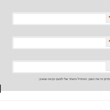
דפן זה את השם, האימייל והאתר שלי לפעם הבאה שאגיב.