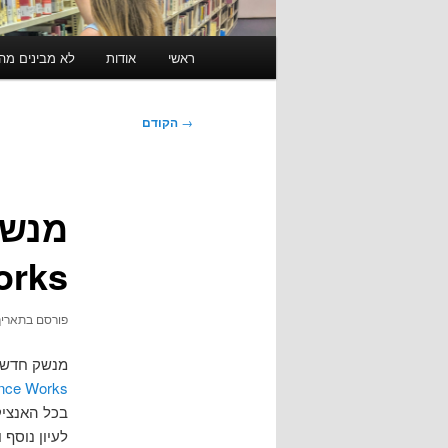
תפריט
ראשי
אודות
לא מבינים מה זה RSS? לחצו כאן ל
ראשי
ניווט
→
הקודם
בפוסטים
orks
פורסם בתארי
מנשק חדש ויד
rence Works
בכל האנציק
לעיון נוסף