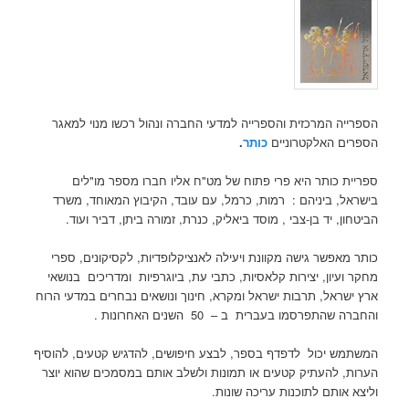
הספרייה המרכזית והספרייה למדעי החברה ונהול רכשו מנוי למאגר
הספרים האלקטרוניים
כותר
.
ספריית כותר היא פרי פתוח של מט"ח אליו חברו מספר מו"לים
בישראל, ביניהם : רמות, כרמל, עם עובד, הקיבוץ המאוחד, משרד
הביטחון, יד בן-צבי , מוסד ביאליק, כנרת, זמורה ביתן, דביר ועוד.
כותר מאפשר גישה מקוונת ויעילה לאנציקלופדיות, לקסיקונים, ספרי
מחקר ועיון, יצירות קלאסיות, כתבי עת, ביוגרפיות ומדריכים בנושאי
ארץ ישראל, תרבות ישראל ומקרא, חינוך ונושאים נבחרים במדעי הרוח
והחברה שהתפרסמו בעברית ב – 50 השנים האחרונות .
המשתמש יכול לדפדף בספר, לבצע חיפושים, להדגיש קטעים, להוסיף
הערות, להעתיק קטעים או תמונות ולשלב אותם במסמכים שהוא יוצר
וליצא אותם לתוכנות עריכה שונות.