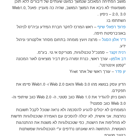
מושב הפתיחה המאכזב שנמשך כמעט שעתיים של דיבורים ללא תוכן
משמעותי לא ניבא את המשך המושב, שהיה כה מעניין: פאנל Web1.0,
2.0, 3.0 – ניסיון .
השתתפו בו:
פרופ' רפאלי שיזף
– ראש המרכז לחקר חברת המידע וביה"ס לניהול
באוניברסיטת חיפה.
ד"ר אלון הסגל
– מרצה ויועץ מומחה בתחום מסחר אלקטרוני וניהול
ידע.
רנית זקצר
– סמנכ"ל טכנולוגיות, מטריקס אי.טי. בע"מ.
דב אלפון
– עורך ראשי, כנרת זמורה-ביתן דביר מוציאים לאור המכונה
"קפטן אינטרנט".
יון פדר
– עורך ראשי של אתר Ynet
הדיון עסק בנושא מהו 3.0 Web והאם Web 2.0 ו- Web1.0 סיימו את
תפקידם.
האם ניתן להגדיר את Web 1.0 כווב סטטי, ה- Web 2.0 כווב שיתופי וה-
Web 3.0 כווב סמנטי?
המומחים לא יכולים להגיע להסכמה ולא נראה שנוכל לקבל תשובות
נחרצות. אני אישית, לא יכולה להסכים עם האמירה שטכנולוגיות חדשות
לא מחליפות את הישנות, כפי שטכנולוגיות לא משנות את ההתנהגות
האנושית. התחושה היא שאנחנו נרדפים ע"י הטכנולוגיות שמשתנות
בקצב מטורף.