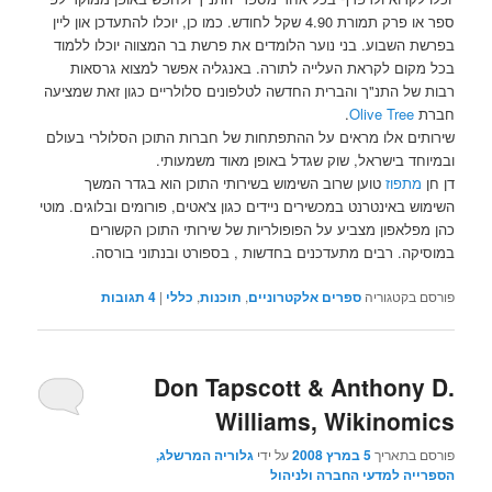
ספר או פרק תמורת 4.90 שקל לחודש. כמו כן, יוכלו להתעדכן און ליין
בפרשת השבוע. בני נוער הלומדים את פרשת בר המצווה יוכלו ללמוד
בכל מקום לקראת העלייה לתורה. באנגליה אפשר למצוא גרסאות
רבות של התנ"ך והברית החדשה לטלפונים סלולריים כגון זאת שמציעה
חברת
Olive Tree
.
שירותים אלו מראים על ההתפתחות של חברות התוכן הסלולרי בעולם
ובמיוחד בישראל, שוק שגדל באופן מאוד משמעותי.
דן חן
מתפוז
טוען שרוב השימוש בשירותי התוכן הוא בגדר המשך
השימוש באינטרנט במכשירים ניידים כגון צ'אטים, פורומים ובלוגים. מוטי
כהן מפלאפון מצביע על הפופולריות של שירותי התוכן הקשורים
במוסיקה. רבים מתעדכנים בחדשות , בספורט ובנתוני בורסה.
פורסם בקטגוריה
ספרים אלקטרוניים
,
תוכנות
,
כללי
|
4
תגובות
Don Tapscott & Anthony D.
Williams, Wikinomics
פורסם בתאריך
5 במרץ 2008
על ידי
גלוריה המרשלג,
הספרייה למדעי החברה ולניהול