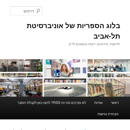
לדלג
לדלג
לתוכן
לתוכן
חיפוש
המשני
בלוג הספריות של אוניברסיטת
תל-אביב
חדשות, אירועים, דעות ונושאים לדיון
תפריט
ראשי
אודות
לא מבינים מה זה RSS? לחצו כאן לקבלת הסבר
ראשי
הצהרת נגישות