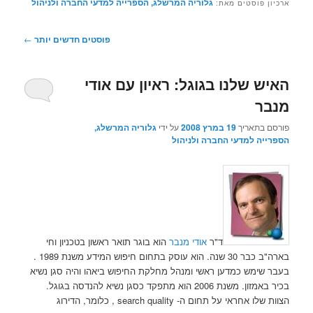
גלוריה המרשלג, הספרייה למדעי החברה ולניהול
ארכיון פוסטים מאת:
ניווט
פוסטים חדשים יותר
←
בפוסטים
האיש שלנו בגוגל: ראיון עם אודי
מנבר
פורסם בתאריך
19 במרץ 2008
על ידי
גלוריה המרשלג,
הספרייה למדעי החברה ולניהול
ד"ר
אודי מנבר
הוא בוגר תואר ראשון בטכניון וחי
בארה"ב כבר 30 שנה. הוא עוסק בתחום חיפוש המידע משנת 1989 .
בעבר שימש כמדען ראשי ומנהל מחלקת החיפוש ביאהו והיה סגן נשיא
בכיר באמזון. משנת 2006 הוא מתפקד כסגן נשיא להנדסה בגוגל.
הצוות שלו אחראי על תחום ה- search quality , כלומר, הדירוג