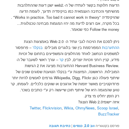
הדעות חלוקות בקשר לעתידו של ה-.web2 ישנן דעות שההתלהבות
מהשיתוף והכתיבה העצמאית כמו בויקיפדיה תדעך, לעומת הדעה
שהויקיפדיה "Works in practice. Too bad it cannot work in theory" .
בכל מקרה, אם רוצים לדעת מה יהיו המגמות מבחינה טכנולוגית…
Follow the money כפי שנאמר.
ניתן לסכם את הויכוח לגבי עתיד ה- Web 2.0 באמצעות הצגת
ההתערבות
המפורסמת בין שני בלוגרים מובילים:
בנקלר
– פרופסור
למשפטים הנחשב לאחד מהחלוצים והמשפיעים בתחום של זכויות
מידע, קניין רוחני וזכויות יוצרים, לבין
קר
– עורך ראשי לשעבר של ה-
.Harvard Business Review ההתערבות מציגה את 2 הגישות
המובילות. הראשונה, המיוצגת ע"י בנקלר הטוענת שסוגים שונים של
שיתוף פעולה כגון Wikipedia, Digg, Flickr גורמים לאנשים להיות יותר
פרודוקטיביים מאשר יוזמות של ארגונים או שווקים כלכליים. לעומתו, קר
טוען שהמגמה היא של שיתוף תוכן שייעשה רק ע"י כותבים בשכר.
רק הזמן יחליט מי צדק.
איזה יישומי2.0 Web הוצגו?
Twitter
,
Flickrvision
,
Wikia
,
OhmyNews
,
Scoop Israel
,
BuzzTracker
פורסם בקטגוריה
ווב 2.0
,
כנסים
|
כתיבת תגובה