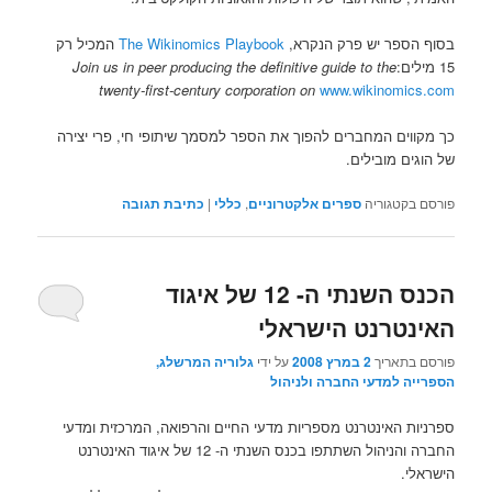
בסוף הספר יש פרק הנקרא,
The Wikinomics Playbook
המכיל רק
15 מילים:
Join us in peer producing the definitive guide to the
twenty-first-century corporation
on
www.wikinomics.com
כך מקווים המחברים להפוך את הספר למסמך שיתופי חי, פרי יצירה
של הוגים מובילים.
פורסם בקטגוריה
ספרים אלקטרוניים
,
כללי
|
כתיבת תגובה
הכנס השנתי ה- 12 של איגוד
האינטרנט הישראלי
פורסם בתאריך
2 במרץ 2008
על ידי
גלוריה המרשלג,
הספרייה למדעי החברה ולניהול
ספרניות האינטרנט מספריות מדעי החיים והרפואה, המרכזית ומדעי
החברה והניהול השתתפו בכנס השנתי ה- 12 של איגוד האינטרנט
הישראלי.