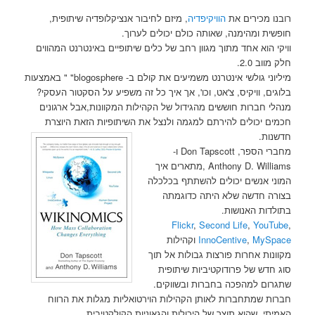
רובנו מכירים את
הוויקיפדיה
, מיזם לחיבור אנציקלופדיה שיתופית,
חופשית ומהימנה, שאותה כולם יכולים לערוך.
וויקי הוא אחד מתוך מגוון רחב של כלים שיתופיים באינטרנט המהווים
חלק מווב 2.0.
מיליוני גולשי אינטרנט משמיעים את קולם ב- blogosphere" " באמצעות
בלוגים, וויקיס, צ'אט, וכו', אך איך כל זה משפיע על הסקטור העסקי?
מנהלי חברות חוששים מהגידול של הקהילות המקוונות,אבל ארגונים
חכמים יכולים להירתם למגמה ולנצל את השיתופיות הזאת היוצרת
חדשנות.
מחברי הספר, Don Tapscott ו-
Anthony D. Williams ,מתארים איך
המוני אנשים יכולים להשתתף בכלכלה
בצורה חדשה שלא היתה כדוגמתה
בתולדות האנושות.
Flickr
,
Second Life
,
YouTube
,
MySpace
,
InnoCentive
וקהילות
מקוונות אחרות פורצות גבולות אל תוך
סוג חדש של פרודוקטיביות שיתופית
שתגרום למהפכה בחברות ובשווקים.
חברות שמתחברות לאותן הקהילות הוירטואליות מגלות את הרווח
האמיתי, שהוא תוצר של היכולות והגאוניות הקולקטיבית.