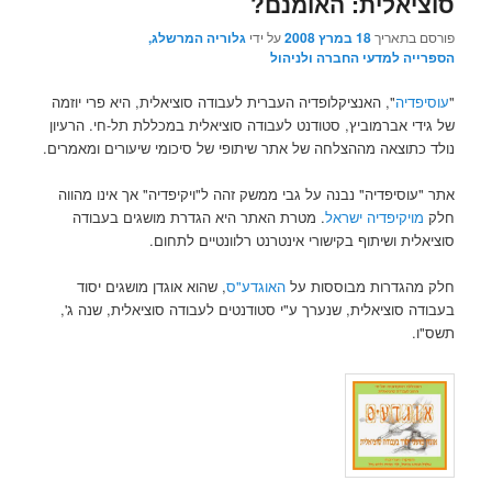
סוציאלית: האומנם?
פורסם בתאריך
18 במרץ 2008
על ידי
גלוריה המרשלג,
הספרייה למדעי החברה ולניהול
"
עוסיפדיה
", האנציקלופדיה העברית לעבודה סוציאלית, היא פרי יוזמה
של גידי אברמוביץ, סטודנט לעבודה סוציאלית במכללת תל-חי. הרעיון
נולד כתוצאה מההצלחה של אתר שיתופי של סיכומי שיעורים ומאמרים.
אתר "עוסיפדיה" נבנה על גבי ממשק זהה ל"ויקיפדיה" אך אינו מהווה
חלק
מויקיפדיה ישראל
. מטרת האתר היא הגדרת מושגים בעבודה
סוציאלית ושיתוף בקישורי אינטרנט רלוונטיים לתחום.
חלק מהגדרות מבוססות על
האוגדע"ס
, שהוא אוגדן מושגים יסוד
בעבודה סוציאלית, שנערך ע"י סטודנטים לעבודה סוציאלית, שנה ג',
תשס"ו.