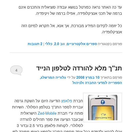
עד כה האתר נראה כפורטל בנושא עבודה סוציאלית והתכנים אינם
ברמה של תכני אנציקלופידה, אפילו ברמה של ויקיפדיה.
כל יוזמה לקידום המידע מבורכת, אך אנא, אל תקראו למיזם הזה
אנציקלופדיה.
פורסם בקטגוריה
ספרים אלקטרוניים
,
ווב 2.0
,
כללי
|
2
תגובות
תנ"ך מלא להורדה לטלפון הנייד
4
פורסם בתאריך
10 במרץ 2008
על ידי
גלוריה המרשלג,
הספרייה למדעי החברה ולניהול
חברת
פלאפון
הודיעה היום על השקת גרסה
עברית לספר התנ"ך בטלפון הסלולר. השירות
פותח ע"י חברת
Zed-Mobile
הישראלית
שבעבר הציעה את ספר תהילים להורדה
לסלולרי. לקוחות פלאפון בדור 2.5 ובדור 3
יוכלו לקרוא ולדפדף בכל אחד מספרי התנ"ך ולחפש באופן ממוקד לפי