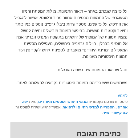
על פי מה שנכתב באתר – תיאור התמונות, מילות המפתח והמיון
הגיאוגרפי של התמונות מבטיחים אחזור מהיר ורלוונטי. אפשר להגביל
את החיפוש על פי שנים, מספר שדות ביבליוגרפיים נוספים כמו כותר
ותיאור וקטגוריות נושאיות. בחיפוש תמונות מירושלים וחיפה למשל
נמצאו תמונות של המופתי של ירושלים בתקופת המנדט הבריטי אמין
אל-חוסייני בברלין, חיילים גרמניים בירושלים, מעפילים מספינת
המעפילים "מדינת היהודים" מועברים לספינות גירוש לקפריסין ועוד
תמונות היסטוריות מעניינות.
חבל שתיאור התמונות אינו בשפה האנגלית.
משתמשים שיש בידיהם תמונות היסטוריות נקראים להעלותם לאתר.
למנוע
פוסט זה פורסם בקטגוריה
מנועי חיפוש
,
אוספים מיוחדים
, מאת
יפה
אהרוני, הספרייה למדעי החיים ולרפואה
. אפשר להגיע ישירות לפוסט זה
עם קישור ישיר
.
כתיבת תגובה