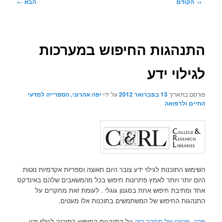
ניווט
→
הקודם
הבא
←
בפוסטים
התנהגות החיפוש במערכות
לגילוי ידע
פורסם בתאריך
13 בפברואר 2012
על ידי
יפה אהרוני, הספרייה למדעי
החיים ולרפואה
השימוש התוכנות לגילוי ידע צובר היום תאוצה וספריות אקדמיות נוטות
היום יותר ויותר לאמץ פתרונות חיפוש בכל מהמשאבים שלהם באינדקס
אחד ומתיבת חיפוש אחת בסגנון גוגלי . לעומת זאת מחקרים על
התנהגות החיפוש של המשתמשים בתוכנות אלו מעטים.
פרה- פרינט של מחקר כזה
על התנהגות החיפוש בתוכנה לגילוי ידע