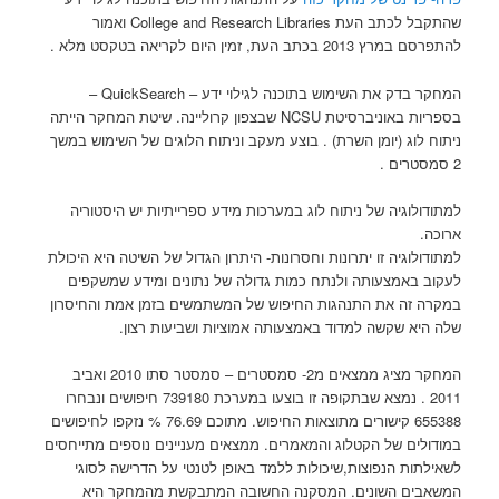
שהתקבל לכתב העת College and Research Libraries ואמור
להתפרסם במרץ 2013 בכתב העת, זמין היום לקריאה בטקסט מלא .
המחקר בדק את השימוש בתוכנה לגילוי ידע – QuickSearch –
בספריות באוניברסיטת NCSU שבצפון קרוליינה. שיטת המחקר הייתה
ניתוח לוג (יומן השרת) . בוצע מעקב וניתוח הלוגים של השימוש במשך
2 סמסטרים .
למתודולוגיה של ניתוח לוג במערכות מידע ספרייתיות יש היסטוריה
ארוכה.
למתודולוגיה זו יתרונות וחסרונות- היתרון הגדול של השיטה היא היכולת
לעקוב באמצעותה ולנתח כמות גדולה של נתונים ומידע שמשקפים
במקרה זה את התנהגות החיפוש של המשתמשים בזמן אמת והחיסרון
שלה היא שקשה למדוד באמצעותה אמוציות ושביעות רצון.
המחקר מציג ממצאים מ2- סמסטרים – סמסטר סתו 2010 ואביב
2011 . נמצא שבתקופה זו בוצעו במערכת 739180 חיפושים ונבחרו
655388 קישורים מתוצאות החיפוש. מתוכם 76.69 % נזקפו לחיפושים
במודולים של הקטלוג והמאמרים. ממצאים מעניינים נוספים מתייחסים
לשאילתות הנפוצות,שיכולות ללמד באופן לטנטי על הדרישה לסוגי
המשאבים השונים. המסקנה החשובה המתבקשת מהמחקר היא