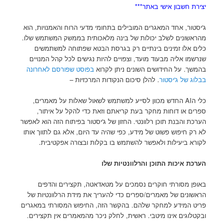
יצירת חשבון אישי באתר***
ג'יסטור, אחד המאגרים המובילים בתחומי מדעי הרוח והאמנויות, הוא
מהראשונים לשלב יכולות של בינה מלאכותית בממשק המשתמש שלו.
כלים אלו זמינים בינתיים רק בגרסת הבטא שפתוחה למשתמשים
שנרשמו אליה מבעוד מועד, וצפויים להיות נגישים לכל קהל המנויים
בהמשך. על החידושים השונים ניתן לקרוא
בפוסט שפורסם לאחרונה
בבלוג של ג'יסטור
. להלן סיכום הנקודות המרכזיות –
כלי הAI החדש מכוון לסייע למשתמש לשאול שאלות על מאמרים,
ספרים או דוחות מחקר בעת קריאתם וזאת כדי להקל על איתור,
הערכת והבנת תוכן רלוונטי. החזון של ג'יסטור בפיתוח הזה הוא לאפשר
לא רק חיפוש פשוט של מידע, כפי שהיה עד היום, אלא גם לתווך אותו
לקורא ביעילות ולאפשר להשתמש בו בקלות ובצורה אפקטיבית.
הערכת איכות התוכן והרלוונטיות שלו
באופן מסורתי חוקרים נסמכים על מטאדאטה, תקצירים והדפים
הראשונים של מאמרים/ספרים כדי להעריך את מידת הרלוונטיות של
פריט המידע למחקר שלהם. בהקשר הזה, החיפוש המסורתי במאגרים
ובקטלוגים אינו מיטבי. ראשית, לחלק ניכר מהמאמרים אין תקצירים.