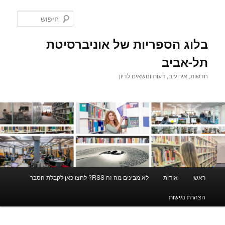
לדלג
לדלג
לתוכן
לתוכן
חיפוש
המשני
בלוג הספריות של אוניברסיטת
תל-אביב
חדשות, אירועים, דעות ונושאים לדיון
תפריט
ראשי
אודות
לא מבינים מה זה RSS? לחצו כאן לקבלת הסבר
ראשי
הצהרת נגישות