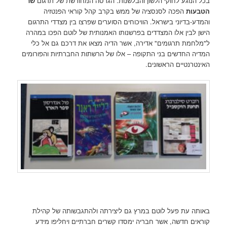
בכל הנוגע לחוקי הלשון והבלשנות. הגרסה המחודשת של תרגום
שר
הטבעות
הפכה לסנסציה של ממש בקרב קהל קוראי הפנטזיה
והמדע-בדיוני בישראל. הוויכוחים הסוערים שפרצו בין מצדדי התרגום
הישן לבין אלו המצדדים בפרשנותו האמנותית של לוטם הפכו במהרה
ל"מלחמת תרגומים" אדירה, אשר הדיה מצאו את דרכם גם אל כלי
המדיה החדשים בני התקופה – אלו של הרשתות החברתיות והפורומים
האינטרנטיים הראשונים.
באותה עת פעל לוטם במרץ גם ליצירתה ולהתגבשותה של קהילת
קוראים חדשה, אשר חבריה ימסדו קשרים חברתיים ויחליפו מידע