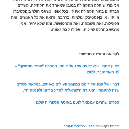
אני מרגיש חלק מהקהילה במובן שמאחד את הקהילה. קשרים
חברתיים בתוך הקהילה אין לי. בכל אופן, כשאני הולך ב[פסטיבל]
אייקון, או ב[פסטיבל] עולמות, ברחבה, ורואה את כל האנשים, ואת
הפעילות, ואת השמחה, ואת התחפושות, ומה שלא יהיה, אני
מרגיש בהחלט שייכות, ואפילו קצת גאווה.
לקריאה והאזנה נוספות:
ראיון אחרון שנערך עם עמנואל לוטם, בהסכת "עתיד מתמשך" –
19 באוקטובר, 2023
דבריו של עמנואל לוטם במפגש פעילים ב-2016, במלאת עשרים
שנה להקמת "האגודה הישראלית למדע בדיוני ולפנטסיה".
ספרים שתרגם עמנואל לוטם באוסף הספרייה שלנו
פורסם בקטגוריה
כללי
|
כתיבת תגובה