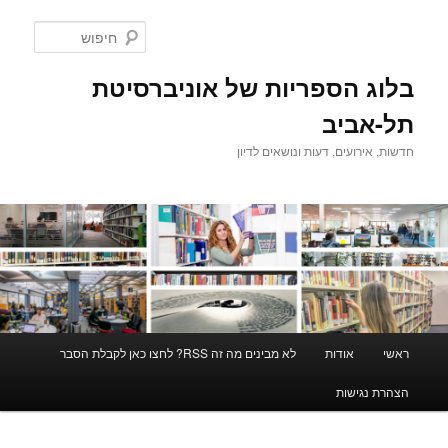
לדלג
לדלג
לתוכן
לתוכן
חיפוש
המשני
בלוג הספריות של אוניברסיטת
תל-אביב
חדשות, אירועים, דעות ונושאים לדיון
תפריט
ראשי
אודות
לא מבינים מה זה RSS? לחצו כאן לקבלת הסבר
ראשי
הצהרת נגישות