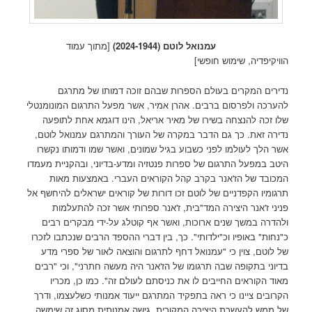
עמנואל לוטם (2024-1944)
[מתוך עמוד
הוויקיפדיה, שימוש חופשי]
נדירים המקרים בעולם הספרות שבהם זוכה דמותו של מתרגם
להערכה ולפרסום ברבים. אהרן אמיר, אשר מפעל התרגום המונומנטלי
שלו זכה להנצחה בשירו של מאיר אריאל, הינו דוגמא אחת לתופעה
נדירה זאת. כך גם הדבר במקרה של העורך והמתרגם עמנואל לוטם,
אשר הלך לעולמו לפני כשבוע בגיל שמונים, ואשר שמו ודמותו נקשרו
היטב במפעל התרגום של ספרות פנטזיה ומדע-בדיוני, ובהקניית מעמדו
המכובד של הז'אנר בקרב קהל הקוראים העברי. באמצעות מאות
תרגומיו הקפדניים של לוטם זכו דורות של קוראים ישראלים להיחשף אל
פניני ז'אנר היצירה המד"בית, ז'אנר ספרותי אשר זכה להתעלמות
ולהדרה במשך שנים ארוכות, ואשר אף קוטלג על-ידי מבקרים רבים
כ"נחות" באופיו וכ"ילדותי". כך, בין דברי ההספד הרבים שנכתבו לזכרו
של לוטם, צוין כי "עמנואל דחף לתרגום והוצאה לאור של ספרי מדע
בדיוני בתקופה שבה תרגומו של הז'אנר היה מעשה חתרני", וכי "רבים
מאוד הקוראים החייבים לו את כניסתם לעולם זה". כמו כן, מכריו
הקרובים ציינו כי ראה בתפקיד המתרגם ייעוד אמנותי כשלעצמו, ודרך
של ממש להעשרת היצירה המקורית. גישה אמנותית מסוג זה שימשה