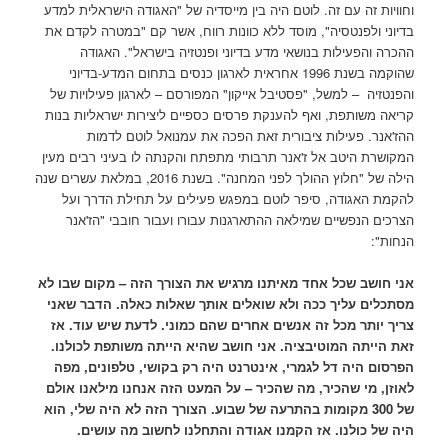
וחוויות זה עם זה. לוטם היה בין מייסדיה של "האגודה הישראלית למדע
בדיוני ולפנטסיה", מוסד ללא כוונות רווח, אשר קם "במטרה לקדם את
ההכרה והפעילות בנושאי מדע בדיוני ופנטזיה בישראל". האגודה
שהוקמה בשנת 1996 אחראית לארגון כנסים בתחום המדע-בדיוני
והפנטזיה – למשל, "פסטיבל אייקון" המפורסם – לארגון פעילויות של
קריאה משותפת, ואף להענקת פרסים כספיים ליצירות ישראליות בנות
ההז'אנר. פעילות ציבורית זאת הפכה את עמנואל לוטם לדמות
המקושרת היטב אל ז'אנר תרבותי מתפתח והקנתה לו בעיני רבים מעין
הילה של "חלוץ ההולך לפני המחנה". בשנת 2016, במלאת עשרים שנה
להקמת האגודה, סיפר לוטם במפגש פעילים על תחילת הדרך ועל
הצרכים הנפשיים שמילאה ההתארגנות עבורו ועבור חובבי "הז'אנר
הנחות":
אני חושב שכל אחד מאיתנו מרגיש את הצורך הזה – מקום שבו לא
מסתכלים עליך ככה ולא שואלים אותך שאלות כאלה. הדבר שאני
צריך יותר מכל זה אנשים אחרים שהם כמוני. לדעת שיש עוד. אז
זאת הייתה המוטיבציה. אני חושב שהיא הייתה משותפת לכולנו.
הפרסום היה דל לגמרי, אינטרנט היה רק בקושי, טלפונים, מפה
לאוזן, מי שהכיר, מה שהכיר – על המעט הזה אנחנו מילאנו אולם
של 300 מקומות בהתרעה של שבוע. הצורך הזה לא היה שלי, הוא
היה של כולנו. אז הקמנו אגודה והתחלנו לחשוב מה עושים.