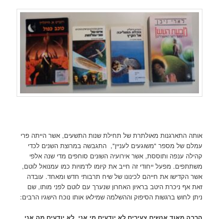
אותה התארגנות מאולתרת של תחילת שנות התשעים, אשר הייתה פרי
עמלם של מספר "משוגעים לעניין", התגבשה במרוצת השנים לכדי
קהילה ענפה ותוססת, אשר אירועיה השונים סוחפים מדי שנה אלפי
משתתפים. מפעל ייחודי זה חייב את קיומו לדמויות כמו עמנואל לוטם,
אשר הקדישו את חייהם לכינונו של שיח תרבותי חדש ומאחד. עובדה
זאת אף ניכרת היטב בראיון האחרון שנערך עם לוטם לפני מותו, שם
ניתן לחוש ברגשות הסיפוק וההשלמה שמילאו אותו נוכח הישגיו הרבים:
הרבה מאוד אנשים צעירים לא יודעים מי אני, לא יודעים מה אני.