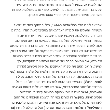
כנר לרגליו גם בבואו לתרגם ולערוך עשרות כותרי עיון אחרים, אשר
עסקו בתחומים שונים ומגוונים – למשל, ספרי מדע פופולארי, ספרות
מלחמה, ספרות היסטורית ואף ספרי אסטרטגיה וביטחון.
עמנואל לוטם נולד בפלשתינה ב-1944, גדל והתחנך במדינת ישראל
הצעירה, והשלים את לימודיו האקדמאיים באוניברסיטת לונדון, בתחומי
המזרחנות והכלכלה. מאמצע שנות השבעים, לאחר קריירה קצרה
במשרד-החוץ הישראלי, החל להתמסר למלאכת התרגום והעריכה,
וקנה לעצמו במהרה שם והכרה בתחום. בין תרגומיו הרבים ניתן למצוא
את יצירותיהם של סופרי "תור הזהב" האמריקאי של ז'אנר המדע-בדיוני,
בני שנות השלושים והארבעים, אשר התאפיינו בעיסוק קפדני בסוגיות
של מדע, של מסעות בחלל ושל מציאות טכנולוגית מתקדמת; כך,
למשל, תרגם לוטם את ספריו האייקונים של אייזק אסימוב (סדרת
הרובוטים
וסדרת
המוסד
), את יצירתו החלוצית של אלפרד בסטר (
פני
מועדות לכוכבים
), ואת רבי-המכר של רוברט היינליין (
כוכב כפול
ו-
לוחמי החלל
). בהמשך פנה לוטם לתרגום יצירותיהם של בני "הגל
החדש" של ז'אנר המדע-בדיוני, אשר ראו אור באנגלית בשנות השישים
והשבעים, ואשר העמיקו את עיסוקם בסוגיות קיומיות, חברתיות
ופסיכולוגיות. בהקשר זה זכורים במיוחד תרגומיו המופתיים של לוטם
ליצירותיהם של פיליפ ק. דיק (
האם אנדרואידים חולמים על כבשים
חשמליות?
ו-
זולגות דמעותי, אמר השוטר
) ושל אורסולה לה-גווין (
צד