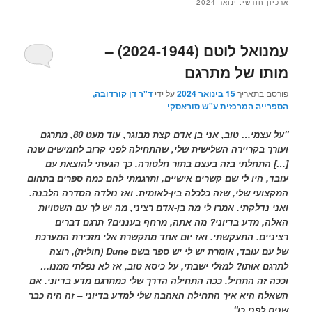
ארכיון חודשי:
ינואר 2024
עמנואל לוטם (2024-1944) –
מותו של מתרגם
פורסם בתאריך
15 בינואר 2024
על ידי
ד"ר דן קורדובה,
הספרייה המרכזית ע"ש סוראסקי
"על עצמי… טוב, אני בן אדם קצת מבוגר, עוד מעט 80, מתרגם
ועורך בקריירה השלישית שלי, שהתחילה לפני קרוב לחמישים שנה
[…] התחלתי בזה בעצם בתור חלטורה. כך הגעתי להוצאת עם
עובד, היו לי שם קשרים אישיים, ותרגמתי להם כמה ספרים בתחום
המקצועי שלי, שזה כלכלה בין-לאומית. ואז נולדה הסדרה הלבנה.
ואני נדלקתי. אמרו לי מה בן-אדם רציני, מה יש לך עם השטויות
האלה, מדע בדיוני? מה אתה, מרחף בעננים? תרגם דברים
רציניים. התעקשתי. ואז יום אחד מתקשרת אלי מזכירת המערכת
של עם עובד, אומרת יש לי יש ספר בשם
Dune
(חולית), רוצה
לתרגם אותו? למזלי ישבתי, על כיסא טוב, אז לא נפלתי ממנו…
וככה זה התחיל. ככה התחילה הדרך שלי כמתרגם מדע בדיוני. אם
השאלה היא איך התחילה האהבה שלי למדע בדיוני – זה היה כבר
שנים לפני כן"
.