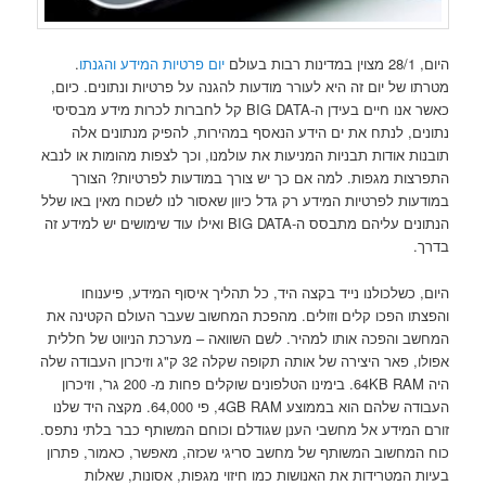
היום, 28/1 מצוין במדינות רבות בעולם
יום פרטיות המידע והגנתו
.
מטרתו של יום זה היא לעורר מודעות להגנה על פרטיות ונתונים. כיום,
כאשר אנו חיים בעידן ה-BIG DATA קל לחברות לכרות מידע מבסיסי
נתונים, לנתח את ים הידע הנאסף במהירות, להפיק מנתונים אלה
תובנות אודות תבניות המניעות את עולמנו, וכך לצפות מהומות או לנבא
התפרצות מגפות. למה אם כך יש צורך במודעות לפרטיות? הצורך
במודעות לפרטיות המידע רק גדל כיוון שאסור לנו לשכוח מאין באו שלל
הנתונים עליהם מתבסס ה-BIG DATA ואילו עוד שימושים יש למידע זה
בדרך.
היום, כשלכולנו נייד בקצה היד, כל תהליך איסוף המידע, פיענוחו
והפצתו הפכו קלים וזולים. מהפכת המחשוב שעבר העולם הקטינה את
המחשב והפכה אותו למהיר. לשם השוואה – מערכת הניווט של חללית
אפולו, פאר היצירה של אותה תקופה שקלה 32 ק"ג וזיכרון העבודה שלה
היה 64KB RAM. בימינו הטלפונים שוקלים פחות מ- 200 גר', וזיכרון
העבודה שלהם הוא בממוצע 4GB RAM, פי 64,000. מקצה היד שלנו
זורם המידע אל מחשבי הענן שגודלם וכוחם המשותף כבר בלתי נתפס.
כוח המחשוב המשותף של מחשב סריגי שכזה, מאפשר, כאמור, פתרון
בעיות המטרידות את האנושות כמו חיזוי מגפות, אסונות, שאלות