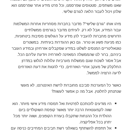
שאנו משתפים, סטטוסים שפרסמנו, וכל פרט מידע אחר שפרסמנו הוא
שלהן ויכול לעבור הלאה לגורם שלישי.
מיהו אותו "גורם שלישי"? מדובר בחברות מסחריות אחרות המשלמות
עבור המידע, אבל לא רק. לעיתים מדובר בגורמים ממשלתיים
הדורשים מחברות להעביר להן מידע על הגולשים מסיבות ביטחוניות,
כמו מניעת פשע או טרור. גם כאן ההגדרות בעיתיות. במשטרים
טוטאליטריים המנסים לשלוט במידע שמקבלים אזרחיהן ובמידע העובר
ביניהם, ברור לנו שהממשלה המאזינה לאזרחיה ויודעת עליהם הכל.
אבל אסור לשכוח שגם ממשלות מערביות עלולות לגלוש במדרון
החלקלק של מעקב אחרי האזרחים, כדי להטות את דעת האזרחים
לדעה הרצויה לממשל.
כאשר כל המערכות סביבנו מחוברות לרשת האינטרנט, לא מעשי
שנתנתק לחלוטין. אבל מה כן אפשר לעשות?
היו מודעים לזכותכם לפרטיות ואל תמסרו מידע אישי מיותר. הוא
שווה לקמעונאיות הרבה יותר מאשר קופסת השוקולדים ביום
ההולדת וכל ההנחות שתקבלו בעזרת הקופונים, ושווה יותר מכל
יתרון בכל אפליקציה.
אל תתפתו להשתתף בשאלוני רשת חביבים המחייבים כניסה עם