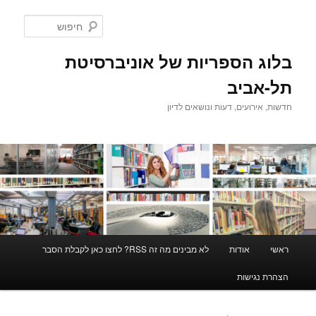
לדלג
לדלג
לתוכן
לתוכן
חיפוש
המשני
בלוג הספריות של אוניברסיטת
תל-אביב
חדשות, אירועים, דעות ונושאים לדיון
תפריט
ראשי
אודות
לא מבינים מה זה RSS? לחצו כאן לקבלת הסבר
ראשי
הצהרת נגישות