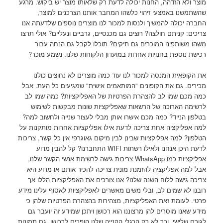
מוצר ולא הזדהה, החנות יכולה לדעת רק שלאותו מוצר יש ביקוש. מרגע
שהשתמשנו באמצעי זיהוי כלשהו המחבר אותנו הצרכנים למוצר,
החברה יכולה להמשיך ולנסות למכור לנו מוצרים נוספים שלדעתה אנו
צריכים: קניתם חולצה? רוצים גם מכנסיים, גרביים ונעליים? אולי תרצו
משהו משותפינו המוכרים גם תיקים? תוכלו לקבל גם הנחה עבור
רכישת נוספת בחנויות אחרות במועדון הלקוחות שלנו. נשמע מוכר?
את הקופאית המנסה למכור לנו עוד כמה מוצרים לא נחוצים כולנו
מכירים. גם את הקופונים "המותאמים אישית" שמגיעים כל העת. אבל
כמה מכם שמו לב להצהרת הפרטיות של האפליקציות? כמה שמו לב
לרשימה הארוכה של הרשאות שאפליקציות שונות מבקשות לשימוש
בטלפון הנייד? כמה מכם אישרו אותן מבלי לעצור שנייה ולחשוב למה?
למה אפליקציה אחת צריכה לדעת אילו אפליקציות אחרות מותקנות על
הטלפון? למה אפליקציות שבינן לבין מיקום גאוגרפי אין כל קשר, צריכות
לדעת היכן אנחנו ולאילו רשתות WIFI התחברנו? קל להבין מדוע
אפליקציות כמו WhatsApp צריכות גישה לרשימת אנשי הקשר שלנו,
אבל למה אפליקציה להזמנת מונית צריכה להכיר אותם או מדוע היא
צריכה גישה ללוח השנה שלנו? אנו צורכים את האפליקציות הללו אך
רובנו לא שמים לב, ובלי משים מאשרים לאפליקציות לאסוף עלינו מידע
פרטי. לעומת זאת האפליקציות, מצהירות בהצהרת הפרטיות שלהן כי
מידע שאנו מוסרים להן מרצוננו הוא רכושן ויתכן שמידע זה יועבר גם
לגורם שלישי. וכך לא רק הרגלי הקנייה שלנו הופכים לרכושן, גם תמונות