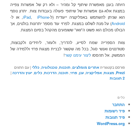
היותה בענן מאפשרת שיתוף קל ומהיר – ולא רק של אפשרות צפייה
במצגת אלא-גם אפשרות של שיתופי פעולה בעבודות צוות. יתרון נוסף
הוא שניתן להשתמש באפליקציה ייעודית (ל-
iPhone
,
iPad
, או ל-
Android
) על-מנת לשלוט במצגת. ל
פרזי
עוד מספר יתרונות בולטים, אך
הבולט מכולם הוא פשוט ה"וואו" ששומעים מהקהל בסיום המצגת.
צוות הספרייה שמח לסייע, להדריך, ולעזור, ליחידים ולקבוצות,
סטודנטים ואנשי סגל, בכל מה שקשור לבניית מצגות
פרזי וללמידה של
הממשק
. אל תהססו
ליצור עימנו קשר
!
פורסם בקטגוריה
אתרים מומלצים
,
תוכנות
,
טכנולוגיה
,
כללי
|
עם התגים
Prezi
,
מצגות
,
אפליקציה
,
ענן
,
פרזי
,
תוכנה
,
הדרכות
,
כלים
,
יעוץ והדרכה
|
2
תגובות
כלים
התחבר
פיד רשומות
פיד תגובות
WordPress.org