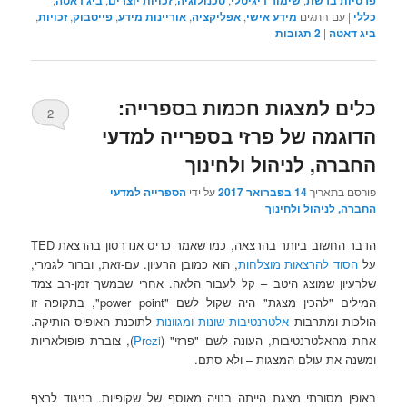
כללי
|
עם התגים
מידע אישי
,
אפליקציה
,
אוריינות מידע
,
פייסבוק
,
זכויות
,
ביג דאטה
|
2
תגובות
כלים למצגות חכמות בספרייה:
2
הדוגמה של פרזי בספרייה למדעי
החברה, לניהול ולחינוך
פורסם בתאריך
14 בפברואר 2017
על ידי
הספרייה למדעי
החברה, לניהול ולחינוך
הדבר החשוב ביותר בהרצאה, כמו שאמר כריס אנדרסון בהרצאת TED
על
הסוד להרצאות מוצלחות
, הוא כמובן הרעיון. עם-זאת, וברור לגמרי,
שלרעיון שמוצג היטב – קל לעבור הלאה. אחרי שבמשך זמן-רב צמד
המילים "להכין מצגת" היה שקול לשם "power point", בתקופה זו
הולכות ומתרבות
אלטרנטיבות שונות ומגוונות
לתוכנת האופיס הותיקה.
אחת מהאלטרנטיבות, העונה לשם "
פרזי"
(
Prezi
), צוברת פופולאריות
ומשנה את עולם המצגות – ולא סתם.
באופן מסורתי מצגת הייתה בנויה מאוסף של שקופיות. בניגוד לרצף