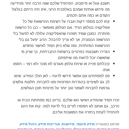
חשבון גוגל או פייסבוק. הפרופיל שלכם שווה הרבה יותר מהידיעה
מה פירוש אותיות שמכם באלפבית הרוני, איזו חיה הייתם בגלגול
הקודם או כמה אתם חכמים.
קחו לכם מספר דקות ועברו על רשימת ההרשאות של כל
אפליקציה בטלפון הנייד. אם הטלפון מאפשר – כבו כל הרשאה
מיותרת. כמובן שמיד תוזהרו שהאפליקציה עלולה לא לפעול בלי
ההרשאה הנסגרת, אך לא צריך להיבהל. הרוב יפעל גם בלי
ההרשאות המיוחדות, ומה שלא ניתן תמיד לאישור מחודש.
הגדירו חשבונות כפרטיים ברשתות החברתיות, כך שרק מי
שתאשרו יוכל לראות מה שיתפתם.
קיבלתם פנייה או שיחת טלפון מגורם לא מוכר ולא רצוי – חסמו
אותו.
פנו למפתחים אם אפשר ודרשו לדעת – לאן הולך המידע. שימו
לב גם לשינויים בהגדרות הפרטיות ופנו לחברות. תלונות גולשים
גורמות לחברות לשמור טוב יותר על פרטיות תוכן הגולשים.
זכרו תמיד שהמידע האישי הוא שלכם. בדיוק כמו מפתחות הבית או
הרכב. גם אותם לא תמסרו לזרים בלי לדעת למה. קחו את היום
להתחיל לקחת בחזרה את המושכות אליכם.
פורסם בקטגוריה
מידע פיננסי
,
מידענות
,
אוריינות מידע
,
ניהול מידע
,
פרטיות ברשת
,
שימור דיגיטלי
,
טכנולוגיה
,
זכויות יוצרים
,
ביג דאטה
,