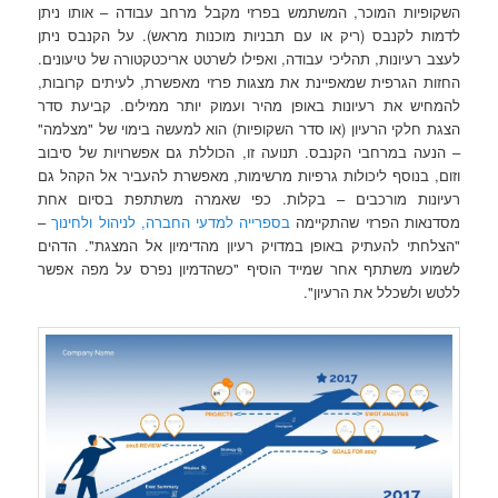
השקופיות המוכר, המשתמש ב
פרזי
מקבל מרחב עבודה – אותו ניתן
לדמות לקנבס (ריק או עם תבניות מוכנות מראש). על הקנבס ניתן
לעצב רעיונות, תהליכי עבודה, ואפילו לשרטט אריכטקטורה של טיעונים.
החזות הגרפית שמאפיינת את מצגות פרזי מאפשרת, לעיתים קרובות,
להמחיש את רעיונות באופן מהיר ועמוק יותר ממילים. קביעת סדר
הצגת חלקי הרעיון (או סדר השקופיות) הוא למעשה בימוי של "מצלמה"
– הנעה במרחבי הקנבס. תנועה זו, הכוללת גם אפשרויות של סיבוב
וזום, בנוסף ליכולות גרפיות מרשימות, מאפשרת להעביר אל הקהל גם
רעיונות מורכבים – בקלות. כפי שאמרה משתתפת בסיום אחת
מסדנאות ה
פרזי
שהתקיימה
בספרייה למדעי החברה, לניהול ולחינוך
–
"הצלחתי להעתיק באופן במדויק רעיון מהדימיון אל המצגת". הדהים
לשמוע משתתף אחר שמייד הוסיף "כשהדמיון נפרס על מפה אפשר
ללטש ולשכלל את הרעיון".