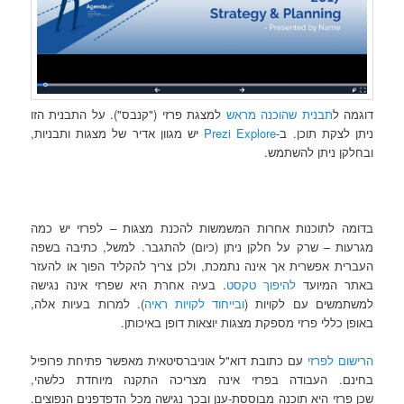
דוגמה ל
תבנית שהוכנה מראש
למצגת פרזי ("קנבס"). על התבנית הזו
ניתן לצקת תוכן. ב-
Prezi Explore
יש מגוון אדיר של מצגות ותבניות,
ובחלקן ניתן להשתמש.
בדומה לתוכנות אחרות המשמשות להכנת מצגות – ל
פרזי
יש כמה
מגרעות – שרק על חלקן ניתן (כיום) להתגבר. למשל, כתיבה בשפה
העברית אפשרית אך אינה נתמכת, ולכן צריך להקליד הפוך או להעזר
באתר המיועד
להיפוך טקסט
. בעיה אחרת היא ש
פרזי
אינה נגישה
למשתמשים עם לקויות (
ובייחוד לקויות ראיה
). למרות בעיות אלה,
באופן כללי
פרזי
מספקת מצגות יוצאות דופן באיכותן.
הרישום לפרזי
עם כתובת דוא"ל אוניברסיטאית מאפשר פתיחת פרופיל
בחינם. העבודה ב
פרזי
אינה מצריכה התקנה מיוחדת כלשהי,
שכן
פרזי
היא תוכנה מבוססת-ענן ובכך נגישה מכל הדפדפנים הנפוצים.