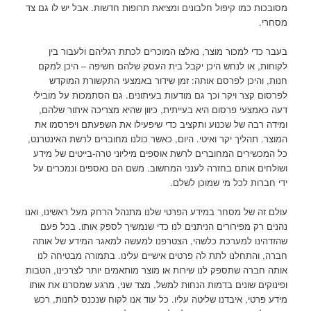
מסובכות כמו קיפול חלבונים ומציאת תרופות חדשות. אבל יש לו גם צד
מסחרי.
בעבר כדי למכור מוצר, נאלצו המוכרים לכתת רגליהם ולעבור בין
לקוחות, או לנחש היכן יקבל בית העסק שלהם חשיפה – היכן למקם
חנות, והיכן לפרסם אותה: זמן שידור באמצעי התקשורת המוקדש
לפרסום קצר ויקר וכך גם מודעות בעיתונים. גם הסתמכות על מובילי
דעה כאמצעי פרסום היא בעייתית, כיוון שהיא מצריכה איתור שלהם,
ומידה רבה של שכנוע ותקציב כדי שיפעילו את השפעתם ויפרסמו את
המוצר. תהליך יקר ואיטי. היום, כאשר כולנו מחוברים לרשת האינטרנט,
כל המכשירים המחוברים לרשת אוספים מיליוני טרה-בייטים של מידע
ושולחים אותם בחזרה לענני המחשוב. משם הם נאספים ונמכרים על
ידי חברות לכל מי שמוכן לשלם.
עולם זה של מסחר במידע הפרטי שלנו מתנהל הרחק מעל ראשינו, ואנו
נהנים רק מפירורים הניתנים לנו כדי שנמשיך לספק אותו. בכל פעם
שהזדהינו למערכת כלשהי, הצטרפנו למעשה למאגר המידע של אותה
חברה, והתחלנו לתת לה פרטים אישיים עלינו. בתמורה מבטיחה לנו
אותה חברה שתספק לנו שירות או מוצר מותאמים יותר לצרכינו, הטבות
ופינוקים שונים בדמות הנחות למשל. מצד שני, מרגע שמסרנו את אותו
מידע פרטי, איבדנו שליטה עליו. כל עוד אנו לקוח שנכנס לחנות, רכש