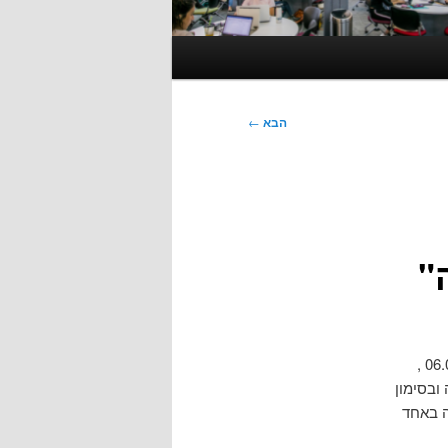
הבא
←
"
, על שם פרופ' נחמיה לבציון ז"ל שנערך באוניברסיטת חיפה ב-06.08.08 ,
ובסימון
ה באחד