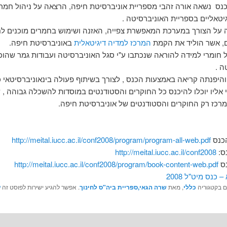
ס נשאה אורה זהבי מספריית אוניברסיטת חיפה, הרצאה על ניהול חמרי
גיטאליים בספריית האוניברסיטה .
 על הצורך במערכת המאפשרת צפייה, האזנה ושימוש בחמרים מוכנים לח
, אשר הוליד את הקמת
המרכז למדיה דיגיטאלית
באוניברסיטת חיפה.
 חומרי למידה להוראה שנכתבו ע"י סגל האוניברסיטה ועבודות גמר שהוכנ
ה .
היפנתה קריאה באמצעות הכנס , לצורך בשיתוף פעולה בינאוניברסיטאי כד
 אליו יוכלו להיכנס כל החוקרים והסטודנטים במוסדות להשכלה גבוהה , 
מרכז רק החוקרים והסטודנטים של אוניברסיטת חיפה.
http://meital.iucc.ac.il/conf2008/program/program-all-web.pdf
h
ttp://meital.iucc.ac.il/conf2008
http://meital.iucc.ac.il/conf2008/program/book-content-web.pdf
 כנס מיט"ל 2008
ם בקטגוריה
כללי
, מאת
שרה הגאי,ספריית ביה"ס לחינוך
. אפשר להגיע ישירות לפוסט זה
ע