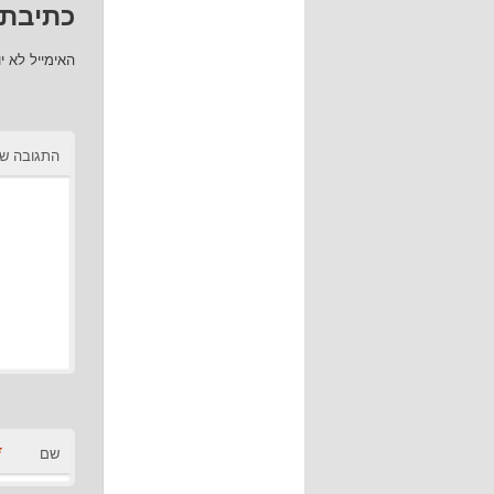
כתיבת 
האימייל לא י
התגובה ש
*
שם