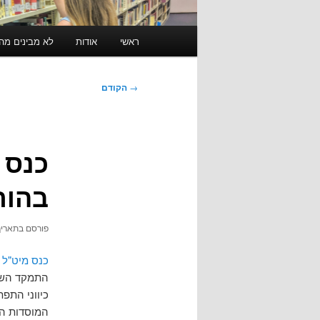
תפריט
ראשי
אודות
לא מבינים מה זה RSS? לחצו כאן ל
ראשי
ניווט
→
הקודם
בפוסטים
בהור
פורסם בתארי
כנס מיט"ל 2008
התמקד השנה
כיווני התפ
המוסדות הא