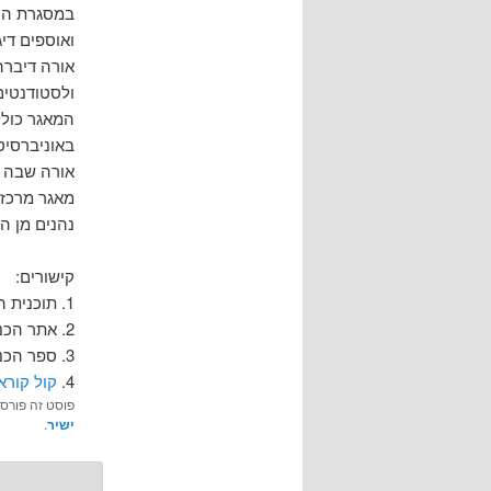
במסגרת הכנ
ואוספים די
אורה דיברה
ולסטודנטים
המאגר כולל
באוניברסיט
אורה שבה ו
מאגר מרכזי
נהנים מן ה
קישורים:
1. תוכנית הכנס
2. אתר הכנס:
3. ספר הכנס
4.
קול קורא –
פוסט זה פורס
ישיר
.