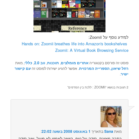
למידע נוסף על Zoomii:
Hands on: Zoomii breathes life into Amazon's bookshelves
Zoomii: A Virtual Book Browsing Service
פוסט זה פורסם בקטגוריה
אתרים מומלצים
,
תוכנות
,
ווב 2.0
,
כללי
, מאת
רחל שיאון, הספרייה המרכזית
. אפשר להגיע ישירות לפוסט זה
עם קישור
ישיר
.
2 תגובות בנושא “
ZOOMII : ללכת בין המדפים
”
מאת
Sana
בתאריך
1 באוגוסט 2008 בשעה 22:02
:‏
כתבה מצוינת. תודה על טיפ. קישור לאמזון לא פועל. שוב תודה