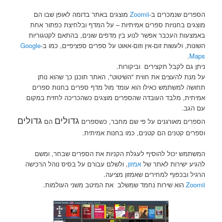
הספרים שנמכרים ב-
Zoomii
מוצגים באתר בדומה לאופן שבו הם
מוצגים בחנויות ספרים אמיתיות – על המדף ובלחיצת כפתור אחת
באמצעות העכבר אפשר לנוע בין מדפים שונים, בהתאם לקטגוריות
השונות, ולעשות זום-אין וזום-אאוט על ספרים ספציפיים, כמו ב-
Google
.
Maps
ניתן גם לקבל תקצירים וביקורות.
על מנת להעצים את חווית "השיטוט", האתר תוכנן כך שהוא נותן
תחושה למשתמש כאילו הוא עומד מול מדף ספרים בחנות ספרים
אמיתית, מלבד העובדה שהספרים מוצגים כשהכריכה לחזית במקום
עם הגב.
גדולים
גדולים
הספרים מאורגנים על פי שם מחבר, כשספרים
הם
וספרים קטנים הם קטנים, כמו בחנות אמיתית.
המשתמש יכול להוסיף לעגלת הקניות את הספרים שבחר, ומשם
להגיע ישירות לאתר של
אמזון
, ולשלם עבורם על בסיס נוהל הרכישה
הרגיל ובכפוף למחירים שאמזון מציעה.
Zoomii
הוא שירות נחמד שמשלב את המיטב משני העולמות.