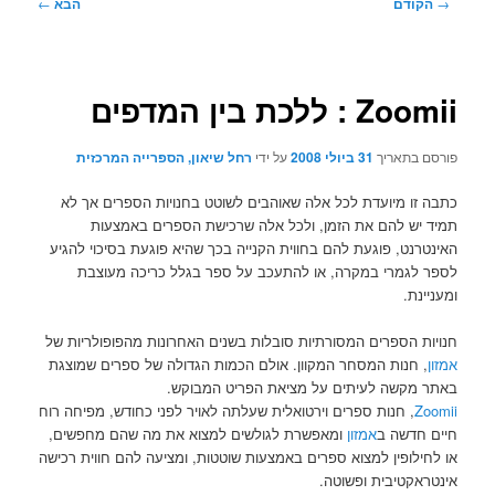
ניווט
→
הקודם
הבא
←
בפוסטים
Zoomii : ללכת בין המדפים
פורסם בתאריך
31 ביולי 2008
על ידי
רחל שיאון, הספרייה המרכזית
כתבה זו מיועדת לכל אלה שאוהבים לשוטט בחנויות הספרים אך לא
תמיד יש להם את הזמן, ולכל אלה שרכישת הספרים באמצעות
האינטרנט, פוגעת להם בחווית הקנייה בכך שהיא פוגעת בסיכוי להגיע
לספר לגמרי במקרה, או להתעכב על ספר בגלל כריכה מעוצבת
ומעניינת.
חנויות הספרים המסורתיות סובלות בשנים האחרונות מהפופולריות של
אמזון
, חנות המסחר המקוון. אולם הכמות הגדולה של ספרים שמוצגת
באתר מקשה לעיתים על מציאת הפריט המבוקש.
Zoomii
, חנות ספרים וירטואלית שעלתה לאויר לפני כחודש, מפיחה רוח
חיים חדשה ב
אמזון
ומאפשרת לגולשים למצוא את מה שהם מחפשים,
או לחילופין למצוא ספרים באמצעות שוטטות, ומציעה להם חווית רכישה
אינטראקטיבית ופשוטה.