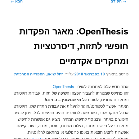
ניווט
→
הקודם
הבא
←
בפוסטים
OpenThesis: מאגר הפקדות
חופשי לתזות, דיסרטציות
ומחקרים אקדמיים
פורסם בתאריך
10 בפברואר 2010
על ידי
רחל שיאון, הספרייה המרכזית
אתר חדש עלה לאחרונה לאויר:
OpenThesis
זהו פרויקט שמטרתו להגביר הפצה וחשיפה של תזות, עבודות דוקטורט
ומחקרים אחרים, לטובת
כל מי שמעונין – בחינם!
האתר יאפשר לסטודנט/חוקר להעלות את עבודת התיזה שלו, דוקטורט
או כל מחקר אחר, כשהגישה לחומרים תהיה חופשית לכל. ניתן לבצע
חיפושים באתר, שבנוסף לחיפוש המהיר, מציע גם אפשרות לחיפוש
מתקדם: על פי שם מחבר, מילות מפתח, מוסד, מנחה, ועוד. קיימת
אפשרות להציג תוצאות באופן כרונולוגי או בהתאם לרלוונטיות.
מומלץ לקרוא את ההוראות לחיפוש, כדי למצוא את
הקודים
המתאימים.