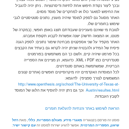
ובכך ליצור נקודת חיפוש אחת לתיזות ודיסרטציות . ניתן יהיה להגביל
את החיפוש למאגר כולו או למחקרים של מוסד מסוים.
האתר מסוגל גם לספק למוסד שיהיה מעונין, נתונים סטטיסטיים לגבי
שימוש בחומרים שלו.
לטובת מי שאינם מעוניינים שעבודתם תוצג באופן חופשי, (במקרה של
פטנט, או המצאה חדשה) ישנה אפשרות לקבוע תקופת אמברגו.
האתר מקפיד על שני אספקטים מבחינת שימור נתונים: לספק הגנה
פיסית של המידע ולהבטיח שניתן יהיה לקרוא גם בעתיד את הקבצים
בכל פורמט שיהיה קיים, ולשם כך הם משתמשים בפורמטים
סטנדרטיים כמו PDF ו XML. כדוגמא, הן מציינים את הספרייה
הבריטית, שמשתמשת באותם סטנדרטים.
לכל המוסדות האקדמיים יהיו מיקרוסייטים חופשיים (אתרים קטנים
המשמשים לצורך ספציפי) לדוגמא:
http://www.openthesis.org/school/The-University-of-Texas-at-
Austin/resultes.html
וכך גם ניתן יהיה להוסיף את הלוגו של המוסד
לקובץ העבודות.
הוראות לשימוש באתר והנחיות להעלאת חומרים
פוסט זה פורסם בקטגוריה
מאגרי מידע
,
מעולם הספריות
,
כללי
, מאת
רחל
שיאון, הספרייה המרכזית
. אפשר להגיע ישירות לפוסט זה
עם קישור ישיר
.