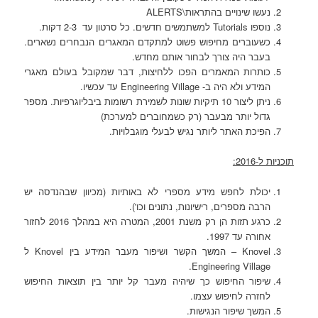
נעשו שינויים בהתראות\ALERTS
נוספו Tutorials למשתמשים חדשים. כל סרטון עד 2-3 דקות.
כשעוברים מחיפוש פשוט למתקדם המאגרים הנבחרים נשארים.
בעבר היה צורך לבחור אותם מחדש.
כותרות המאמרים הפכו ללחיצות, דבר שמקובל בעולם מאגרי
המידע ולא היה ב- Engineering Village עד עכשיו.
ניתן ליצור 10 תיקיות שונות לשמירת רשומות ביבליוגרפיות. מספר
גדול יותר מבעבר (רק כשמחוברים למערכת)
הפיכת האתר ליותר נגיש לבעלי מוגבלויות.
תוכניות ל-2016:
יכולת לחפש מידע מספרי לא באותיות (מכיוון שבהנדסה יש
הרבה מספרים, רישיונות, נתונים וכו').
כרגע תזות הן רק משנת 2001, המטרה היא במהלך 2016 לחזור
אחורה עד 1997.
Knovel – המשך הקשר ושיפור מעבר המידע בין Knovel ל
Engineering Village.
שיפור החיפוש כך שיהיה מעבר קל יותר בין תוצאות החיפוש
לחזרה לחיפוש עצמו.
המשך שיפור הנגישות.