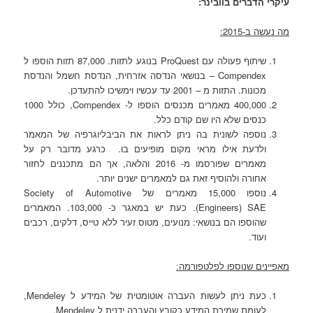
עיקרי הדברים בוובינר:
מה נעשה ב-2015:
שיתוף פעולה עם ProQuest בנוגע לתזות. 87,000 תזות הוספו ל
Compendex – בנושאי הנדסה אזרחית, הנדסת חשמל והנדסת
מכונות. התזות מ – 2001 עד עכשיו וימשיכו להתעדכן.
400,000 מאמרים מכנסים הוספו ל- Compendex, כולל 1000
כנסים שלא היו שם קודם כלל.
נוספה לשונית בה ניתן לראות את הביבליוגרפיה של המאמר
ולדעת אילו מראי מקום מופיעים בו. כרגע מדובר רק על
מאמרים שפורסמו מ- 2016 והלאה, אך הם מתכננים לחזור
אחורה ולהוסיף זאת גם למאמרים ישנים יותר.
נוספו 15,000 מאמרים של Society of Automotive
Engineers) SAE). כעת יש במאגר כ- 103,000. המאמרים
שהוספו הם בנושאי: מנועים, מטוס זעיר ללא טייס, דלקים, רכבים
ועוד.
מאפיינים שנוספו לפלטפורמה:
כעת ניתן לעשות העברה אוטומטית של המידע ל Mendeley,
לעומת שמירת המידע כקובץ והעברה ידנית ל Mendeley.