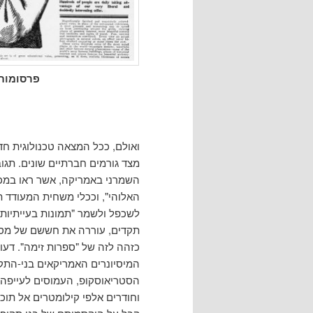
פרסומות
ואולם, ככל המצאה טכנולוגית ח
מצד גורמים חברתיים שונים. תגוב
השמרני באמריקה, אשר ראו במכש
האלוהי", וככלי משחית המעודד תא
לשכפל ולשמר "תמונות בעייתיות"
תקדים, עוררה את חששם של מספ
כזהה לזה של "ספרות זימה". דעו
המיסיונרים האמריקאים בני-התק
הסטריאוסקופ, העמוסים לעייפה ב
וחודרים אלפי קילומטרים אל תוכ