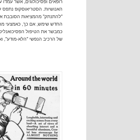
רופאים ופסיכולוגים, אשר עמדו 
האנושיות. הסטריאוסקופ נתפס על
"להתנתק" מהמציאות הסובבת או
החדש שימש, אם כך, כאמצעי מחקר
כמבשר את הטיפול הפסיכואנליט
של הרכיב הנפשי "הלא-מודע", וא