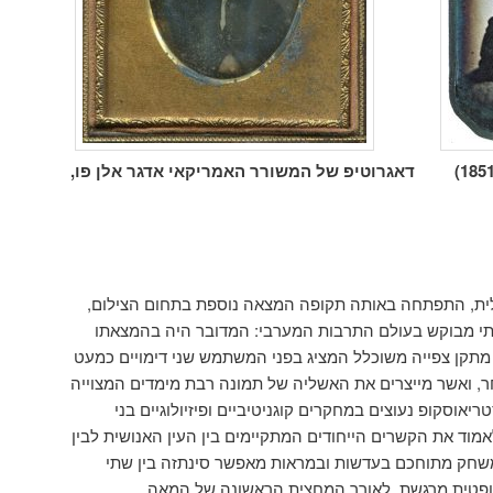
דאגרוטיפ של המשורר האמריקאי אדגר אלן פו,
ת, התפתחה באותה תקופה המצאה נוספת בתחום הצילום,
י מבוקש בעולם התרבות המערבי: המדובר היה בהמצאתו
מתקן צפייה משוכלל המציג בפני המשתמש שני דימויים כמעט
ר, ואשר מייצרים את האשליה של תמונה רבת מימדים המצוייה
יאוסקופ נעוצים במחקרים קוגניטיביים ופיזיולוגיים בני
וד את הקשרים הייחודים המתקיימים בין העין האנושית לבין
משחק מתוחכם בעדשות ובמראות מאפשר סינתזה בין שתי
אופטית מרגשת. לאורך המחצית הראשונה של המאה