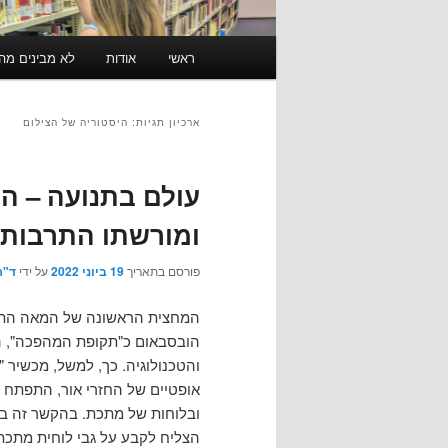
תפריט
ראשי
אודות
לא מבינים מה זה RSS? לחצו כאן ל
ראשי
ארכיון תגיות:
היסטוריה של הצילום
עולם בתנועה – ה
ומורשתו התרבותי
פורסם בתאריך
19 ביוני 2022
על ידי
ד"ר
המחצית הראשונה של המאה התשע
הובסבאום כ"תקופת המהפכה", הת
והטכנולוגיה. כך, למשל, מכשיר
אופטיים של החזרי אור, התפתח מ
הצליח לקבע על גבי לוחית מתכת,