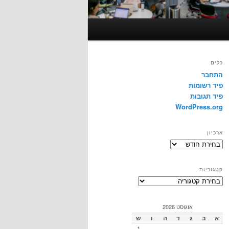
כלים
התחבר
פיד רשומות
פיד תגובות
WordPress.org
ארכיון
ארכיון
קטגוריות
קטגוריות
אוגוסט 2026
א
ב
ג
ד
ה
ו
ש
1