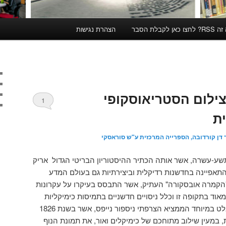
קבלת הסבר
הצהרת נגישות
צילום הסטריאוסקופי
1
ת
 דן קורדובה, הספרייה המרכזית ע"ש סוראסקי
-עשרה, אשר אותה הכתיר ההיסטוריון הבריטי הגדול אריק
אפיינה בחדשנות רדיקלית וביצירתיות גם בעולם המדע
 "הקמרה אובסקורה" העתיק, אשר התבסס בעיקרו על עקרונות
אוד בתקופה זו וכלל ניסויים חדשניים בתמיסות כימיקליות
ובלוחות של מתכת. בהקשר זה בלט במיוחד הממציא הצרפתי ניספור נייפס, אשר בשנת 1826
 במעין שילוב מתוחכם של כימיקלים ואור, את תמונת הנוף