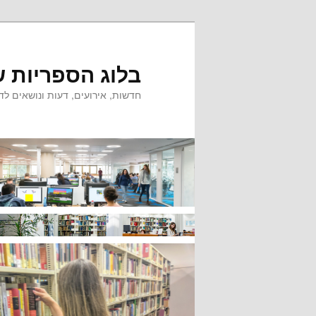
לדלג
לדלג
לתוכן
לתוכן
המשני
בלוג הספריות ש
חדשות, אירועים, דעות ונושאים לדי