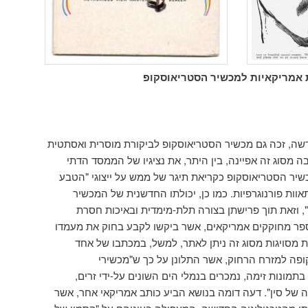
 אמריקאיות למכשיר הסטריאוסקופ
דשה, זכה גם מכשיר הסטריאוסקופ לביקורת מוסרית ואסתטית
ה מסוג זה אפיינה, בין היתר, את נציגיו של הממסד הדתי
יר הסטריאוסקופ כקריאת תיגר של ממש על ייצוגי "הטבע
וות פורנוגרפיות. כמו כן, יכולתו החדשנית של המכשיר
, וזאת תוך פרישתן בצורה תלת-מימדית ובאיכות חסרת
ר מחוקקים אמריקאים, אשר ביקשו לקבע בחוק את מעמדו
ת מסויגות מסוג זה ניתן לאתר, למשל, במכתבו של אחד
ופה למזרח הרחוק, אשר התלונן על כך ש"מכשירי
תמונות זימה, נמכרים בנמלי הים השונים על-ידי זרים,
ה של סין". דעה דומה בנושא הביע כותב אמריקאי אחר, אשר