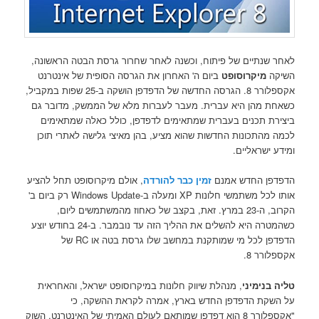
לאחר שנתיים של פיתוח, וכשנה לאחר שחרור גרסת הבטה הראשונה,
השיקה
מיקרוסופט
ביום ה' האחרון את הגרסה הסופית של אינטרנט
אקספלורר 8. הגרסה החדשה של הדפדפן הושקה ב-25 שפות במקביל,
כשאחת מהן היא עברית. מעבר לעברות מלא של הממשק, מדובר גם
ביצירת תכנים בעברית שמתאימים לדפדפן, כולל כאלה שמתאימים
לכמה מהתכונות החדשות שהוא מציע, בהן מאיצי גלישה לאתרי תוכן
ומידע ישראליים.
הדפדפן החדש אמנם
זמין כבר להורדה
, אולם מיקרוסופט תחל להציע
אותו לכל משתמשי חלונות XP ומעלה ב-Windows Update רק ביום ב'
הקרוב, ה-23 במרץ. זאת, בקצב של כאחוז מהמשתמשים ליום,
כשהמטרה היא להשלים את ההליך הזה עד נובמבר. ב-24 בחודש יוצע
הדפדפן לכל מי שמותקנת במחשב שלו גרסת בטה או RC של
אקספלורר 8.
טליה בנימיני
, מנהלת שיווק חלונות במיקרוסופט ישראל, והאחראית
על השקת הדפדפן החדש בארץ, אמרה לקראת ההשקה, כי
"אקספלורר 8 הוא דפדפן שמותאם לעולם האמיתי של האינטרנט. השוק