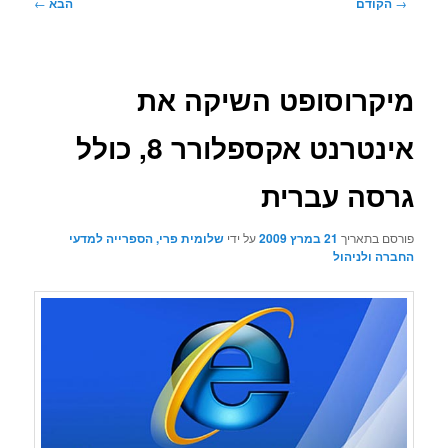
ניווט
→
הקודם
הבא
←
בפוסטים
מיקרוסופט השיקה את
אינטרנט אקספלורר 8, כולל
גרסה עברית
פורסם בתאריך
21 במרץ 2009
על ידי
שלומית פרי, הספרייה למדעי
החברה ולניהול