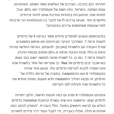
תחרותי כיום בהרבה, הצרכים של הגולשים מאוד השתנו, והאינטרנט
עצמו השתנה. בישראל, נתח השוק של אקספלורר הוא 80%, אבל,
למרות זאת, ההתגברות בתחרות מחייבת אותנו להיות יצירתיים
וחדשניים יותר, ואנחנו צריכים לדעת לחבר בין הטכנולוגיות הכי עדכניות
למה שבאמת משתמשים צריכים באינטרנט".
במיקרוסופט טוענים לשיפורים גדולים מאוד בגרסה 8 של הדפדפן
לעומת גרסה 7, כשהדבר העיקרי מבחינתם הוא שימוש במשאבים
וצורת העבודה עם הלשוניות (טאבים). לטענתם, הגרסה החדשה צורכת
פחות מ-70% מכוח העיבוד ופחות מ-20% אחוזים מכמות הזיכרון
לעומת גרסה 7. כמו כן, כל לשונית מהווה למעשה יישום בפני עצמו,
כמו שכבר קיים בדפדפן של
גוגל
. כך שקריסה של אתר בלשונית שכזו
אינה אמורה להביא לקריסת הדפדפן כולו. מנגנון אחר שיהיה
באקספלורר 8 הוא ההתאוששות: במקרה של קריסה כללית של
הדפדפן, זה מבצע תהליך התאוששות חדש מעצמו, ופותח מחדש את
כל הלשוניות שהיו פעילות לפני הקריסה.
אינטרנט אקספלורר 8 מציע גם כמה תכונות חדשות, חלקן ייחודיות
לדפדפן עצמו. הראשונה היא שינוי בשורת הכתובת שמשמשת בדפדפן
החדש גם לביצוע חיפושים בפועל, כולל בעברית. "מספיק לכתוב כמה
אותיות או מילה, אפילו בעברית, כדי לקבל קיצורי דרך מיידים לתארים