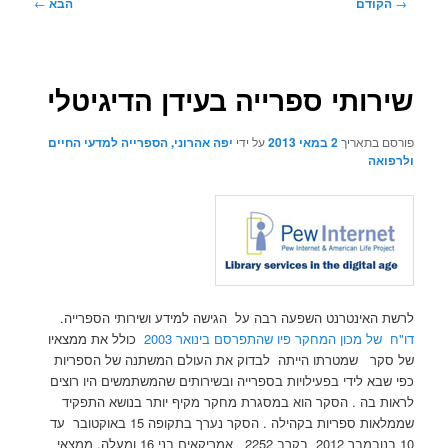
ניווט
→
הקודם
הבא
←
בפוסטים
שירותי ספרייה בעידן הדיגיטלי
פורסם בתאריך
2 במאי 2013
על ידי
יפה אהרוני, הספרייה למדעי החיים
ולרפואה
לרשת האינטרנט השפעה רבה על הגישה למידע ושירותי הספרייה.
דו"ח של מכון המחקר פיו שהתפרסם בינואר 2003
כולל את ממצאיו
של סקר שמטרתו הייתה לבדוק את העולם המשתנה של הספריות
כפי שבא לידי בפעילויות בספרייה ובשירותים שהמשתמשים היו רוצים
לראות בה . הסקר הוא במסגרת מחקר מקיף יותר בנושא התפקיד
שממלאות ספריות בקהילה . הסקר נערך בתקופה 15 באוקטובר עד
10 בנובמבר 2012 בקרב 2252 אמריקאים בני 16 ומעלה. ממצאי