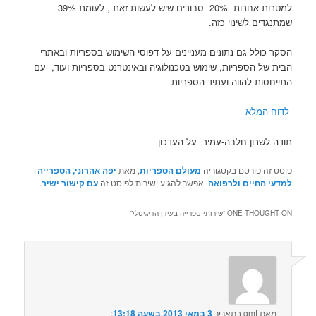
למטרות אחרות 20% סבורים שיש לעשות זאת , לעומת 39%
שמתנגדים לשינוי כזה.
הסקר כולל גם נתונים מעניינים על דפוסי השימוש בספריות ובאתרי
הבית של הספריות, שימוש בטכנולוגיה ובאינטרנט בספריות ועוד, עם
התייחסות להווה ועתיד הספריות
לדוח המלא
תודה לשרון חלבה-עמיר על העדכון
פוסט זה פורסם בקטגוריה
מעולם הספריות
, מאת
יפה אהרוני, הספרייה
למדעי החיים ולרפואה
. אפשר להגיע ישירות לפוסט זה
עם קישור ישיר
.
ONE THOUGHT ON “
שירותי ספרייה בעידן הדיגיטלי
”
מאת
gmt
בתאריך
3 במאי 2013 בשעה 13:18
:‏