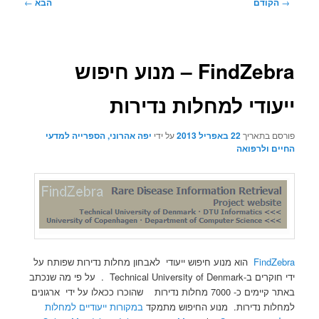
ניווט
→
הקודם
הבא
←
בפוסטים
FindZebra – מנוע חיפוש
ייעודי למחלות נדירות
פורסם בתאריך
22 באפריל 2013
על ידי
יפה אהרוני, הספרייה למדעי
החיים ולרפואה
FindZebra
הוא מנוע חיפוש ייעודי לאבחון מחלות נדירות שפותח על
ידי חוקרים ב-Technical University of Denmark . על פי מה שנכתב
באתר קיימים כ- 7000 מחלות נדירות שהוכרו ככאלו על ידי ארגונים
למחלות נדירות. מנוע החיפוש מתמקד
במקורות ייעודיים למחלות