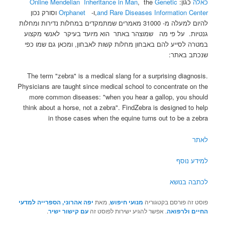
כאלה
כגון:
Genetic
, the
Online Mendelian Inheritance in Man
and Rare Diseases Information Center
,ו-
Orphanet
וסורק נכון
להיום למעלה מ- 31000 מאמרים שמתמקדים במחלות נדירות ומחלות
גנטיות. על פי מה שמוצהר באתר הוא מיועד בעיקר לאנשי מקצוע
במטרה לסייע להם באבחון מחלות קשות לאבחון, ומכאן גם שמו כפי
שנכתב באתר:
The term "zebra" is a medical slang for a surprising diagnosis.
Physicians are taught since medical school to concentrate on the
more common diseases: "when you hear a gallop, you should
think about a horse, not a zebra". FindZebra is designed to help
in those cases when the equine turns out to be a zebra
לאתר
למידע נוסף
לכתבה בנושא
פוסט זה פורסם בקטגוריה
מנועי חיפוש
, מאת
יפה אהרוני, הספרייה למדעי
החיים ולרפואה
. אפשר להגיע ישירות לפוסט זה
עם קישור ישיר
.