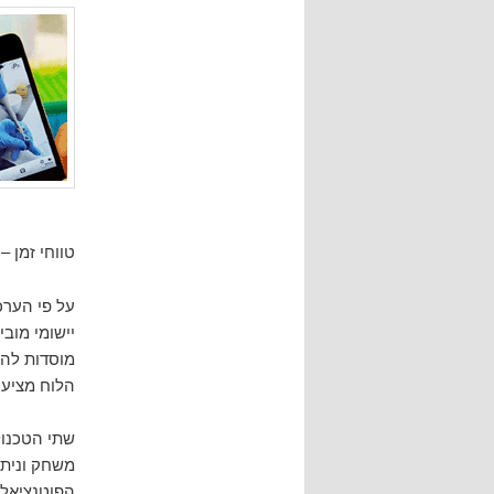
טווחי זמן – שנ
על פי הערכ
יישומי מובייל ומחש
מוסדות להש
הלוח מציעי
שתי הטכנול
משחק וניתו
הפוטנציאל 