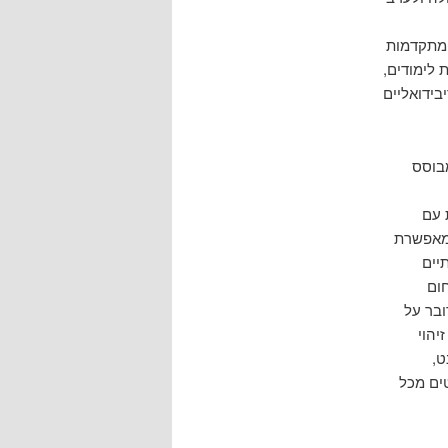
 מתקדמות
 לימודים,
בידואליים
בוסס
ת עם
ומאפשרת
יים
ום
ובר על
יהוי
ט,
ייקטים מכל