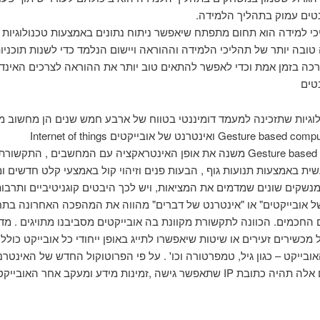
ים עמוק בתהליך הלמידה.
כי למידה הוא תחום מתפתח שיאפשר ניתוח נתונים באמצעות טכנולוגיות
טובה יותר של תהליכי הלמידה וההוראה ויישום הנלמד כדי לשנות תוכניות
כה בזמן אמת וכדי לאפשר להתאים טוב יותר את ההוראה לצרכים האינדי
טים
וגיות שתזכינה למעמד דומיננטי בטווח של ארבע חמש שנים הן מחשוב מ
Gesture based computing משנה את אופן האינטראקציה עם המחשבים , התקשור
ת באמצעות תנועות גוף , הבעות פנים וזיהוי קול באמצעי קלט חדשים 
נשקים שונים שמדמים את המציאות, ויש לכך היבטים קוגניטיביים ותרבות
ל אובייקטים" או "אינטרנט של דברים" מהווה את המהפכה האחרונה בתח
 החכמים. הכוונה לתקשורת מקוונת בה אובייקטים מסביבנו מתויגים . מד
מכשירים זעירים או שיטות שיאפשרו לתייג באופן ייחודי כל אובייקט כולל ז
ובייקט – כגון גיל, טמפרטורה וכו' . על פי הפרוטוקול החדש של האינטרנ
לאובייקטים אלה תהיה כתובת IP שתאפשר גישה ,זמינות מידע ומעקב אחר האוב