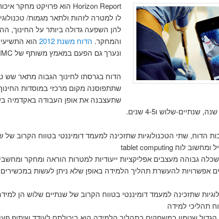
Horizon Report הוא פרויקט מחקר א
לו למטרה לזהות ולתאר מגמות/ טכנולוגי
להן השפעה גדולה ביותר על החינוך, הה
והמחקר.
הדוח משנת 2012
הוא התשיעי
ונערך גם הפעם במאמץ משותף של NMC ו- ELI.
הדוח בגרסתו לחינוך הגבוה מתאר שש טכ
שתתפוסנה מקום מרכזי במוסדות החינוך,
שתעצבנה את אופן העבודה באקדמיה ב
ה, שנתיים-שלוש ו4-5 שנים.
ות הדוח, שתי הטכנולוגיות שתזכינה למעמד דומיננטי בטווח הקרוב של ש
וב לוח tablet computing
כלה גבוהה מעצבים אפליקציות ייעודיות למטרות הוראה ומחקר ומחשבי
ם אפשרויות להעשרת תהליך הלמידה באופן שלא ניתן לעשות במכשירים 
וגיות שתזכינה למעמד דומיננטי בטווח הקרוב של שנתיים שלוש הן למיד
ח תהליכי למידה
הגדול שטמון במשחקים בתהליך הלמידה הוא ביכולתם לעודד שיתוף פעו