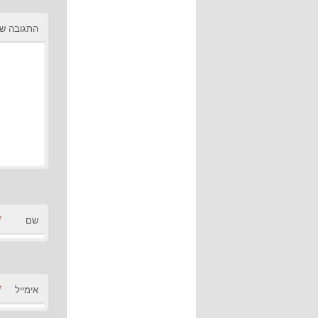
התגובה ש
*
שם
*
אימייל