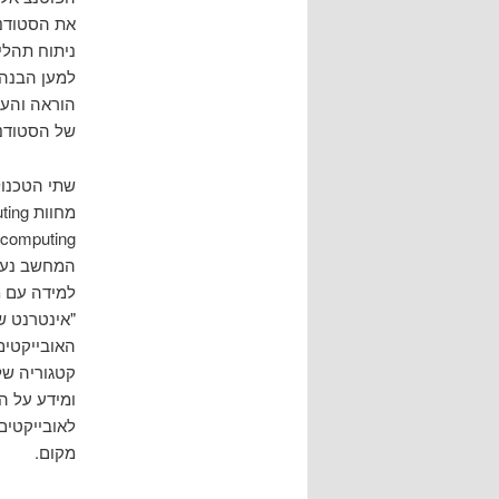
את הסטודנט
ניתוח תהלי
למען הבנה 
הוראה והער
של הסטודנ
שתי הטכנול
מחוות Gesture based computing ואינטרנט של אובייקטים Internet of things
המחשב נעשי
למידה עם מ
"אינטרנט ש
האובייקטים
קטגוריה של 
ומידע על הא
מקום.