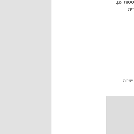
סות ענן,
ית
ישירות