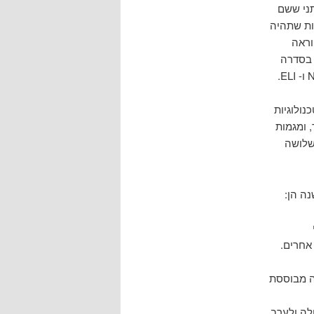
יכותני ששם
ות שתהיה
וראה
 בסדרה
נולוגיות
 ומגמות
שלושה
נה הן:
אחרים.
ה מבוססת
לה ולערב