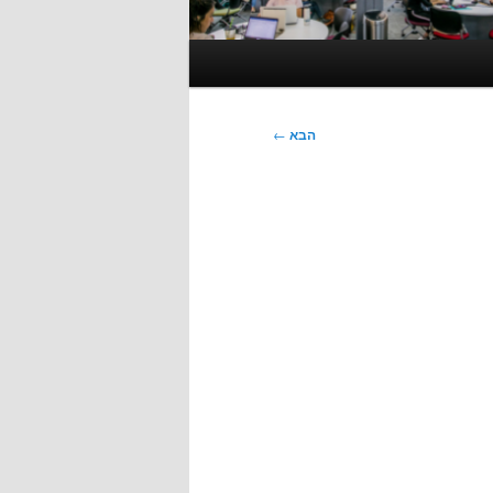
הבא
←