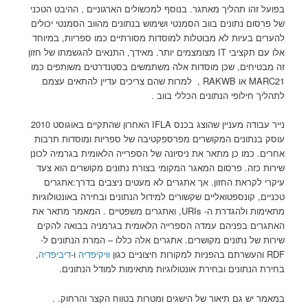
בפועל זהו תהליך מאתגר. בנוסף למכשולים הארגוניים , ההיבט הטכני
של פרסום נתונים בווב הסמנטי ושימוש בנתונים מהווב הסמנטי יכולים
להערים בעיות לא מבוטלות למוסדות מסורתיים כמו ספריות, במיוחד
אלו עם תקציבי IT מצומצמים יותר. מאידך, התנאים להגשמתו של חזון
זה מבטיחים, שכן מוסדות אלה משתמשים בסטנדרטים משותפים כמו
MARC21 או RAKWB , למרות שהם צריכים עדיין להתאים עצמם
לתהליך חילופי הנתונים הכללי בווב .
נייר עבודה מעניין שהוצג בכנס IFLA האחרון שהתקיים באוגוסט 2010
עוסק בנתונים המקושרים מפרספקטיבה של ספריות ומוסדות תרבות
אחרים. כמו כן מתאר את ניסיונה של הספרייה הלאומית בגרמיה לכונן
שירות כזה. פרסום המאגר המקומי בצורת נתונים מקושרים הוא צעד
עיקרי לקראת החזון. אך אתגרים לא מעטים ניצבים בדרך:אתגרים
טכניים, קונספטואליים שקשורים למידול הנתונים ובחירה באונטולוגיות
מתאימות ולהגדרת ה- URIs, ואתגרים משפטיים . המאמר מתאר את
האתגרים בפניהם עמדה הספרייה הלאומית בגרמניה בבואה להקים
שירות של נתונים מקושרים. אתגרים אלה כללו – המרת הנתונים ל-
RDF והעשרתם בהפניות למקורות חיצוניים כגון
וויקיפדיה
ו-
דיביפדיה
,
בחירת הנתונים ובחירת אונטולוגיות מתאימות למודל הנתונים.
במאמר יש גם תיאור של הישגים ומטרות בטווח הקצר והרחוק. .