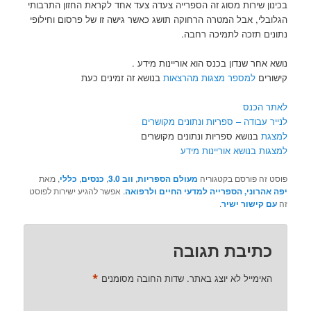
בכינון שירות מסוג זה הספרייה צעדה צעד אחד לקראת החזון התרבותי
הגלובלי, אבל המטרה הרחוקה תושג כאשר גישה זו של פרסום וחילופי
נתונים תזכה לתמיכה רחבה.
נושא אחר שנדון בכנס הוא אוריינות מידע .
קישורים
למספר מצגות מהרצאות
בנושא זה זמינים כעת
לאתר הכנס
לנייר עבודה – ספריות ונתונים מקושרים
למצגת
בנושא ספריות ונתונים מקושרים
למצגות בנושא אוריינות מידע
פוסט זה פורסם בקטגוריה
מעולם הספריות
,
ווב 3.0
,
כנסים
,
כללי
, מאת
יפה אהרוני, הספרייה למדעי החיים ולרפואה
. אפשר להגיע ישירות לפוסט
זה
עם קישור ישיר
.
כתיבת תגובה
*
האימייל לא יוצג באתר.
שדות החובה מסומנים