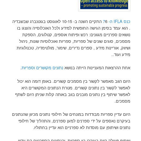
כנס IFLA ה- 7
6 התקיים השנה ב- 10-15 לאוגוסט בגוטנברג שבשבדיה
. הוא עמד בסימן הגישה החופשית למידע ולכל האוכלוסייה והוצגו בו
נושאים ספרניים מגוונים: רכש ופיתוח אוספים, קטלוגים, הספקת
מסמכים, סוגים שונים של ספריות, ספריות ואוכלוסיות שונות, ניהול
ושיווק, אוריינות מידע , ספרים נדירים, שימור, מולטימדיה, טכנולוגיות
מידע ועוד..
אחת ההרצאות המעניינות הייתה בנושא
נתונים מקושרים וספריות
.
היום הווב מאפשר לקשור בין מסמכים קשורים. באופן דומה הוא יכול
לאפשר לקשור בין נתונים קשורים. מטרת הנתונים המקושרים היא
לאפשר שיתוף בין נתונים מובנים בווב באותה קלות שניתן היום לשתף
מסמכים.
היום עדיין ספריות מבודדות במונחים של חילופי נתונים מכיוון שהנתונים
בעיקרם נאספים על ידי ספרנים למען ספרנים, והתהליך של חילופי
נתונים ושיתופן עם מוסדות לא ספרניים הוא עדיין בחתוליו.
שיתוף פעולה קיים בעיקרו בין ספריות, והנתונים הספרניים הם עדיין