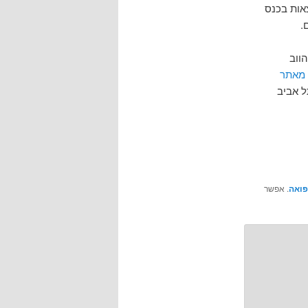
International World Wide Web Confe. ההרצאות בכנס
.
ווב
 מאתר
ל אביב
פואה
. אפשר