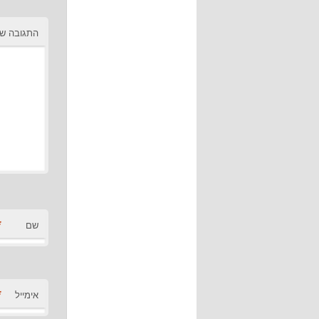
התגובה ש
*
שם
*
אימייל