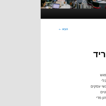
הבא
←
פגש
לי
נשי עסקים
טים
גן מדי