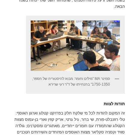
הבאה.
סמינר MA "מילים וחומר: מבוא להיסטוריה של הספר,
1750-1350" בהנחייתו של ד"ר רעי שרירא
תודות לצוות
זה המקום להודות לכל מי שלקח חלק בפרויקט קטלוג וארגון האוסף:
טלי רוזנבלט-פורת, שי ברור, גיל גרטי, אריק קוזין ואורי בן-עמוס מצוות
הקטלוג שהתמודדו עם חומרים ייחודיים, מאתגרים ומסקרנים; גולדה
סוויד וקסניה סקליאר מצוות האוספים המיוחדים והשירותים הטכניים