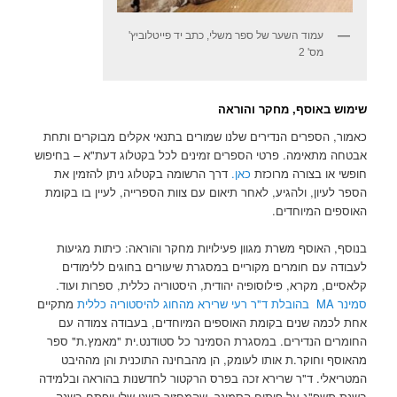
עמוד השער של ספר משלי, כתב יד פייטלוביץ'
מס' 2
שימוש באוסף, מחקר והוראה
כאמור, הספרים הנדירים שלנו שמורים בתנאי אקלים מבוקרים ותחת
אבטחה מתאימה. פרטי הספרים זמינים לכל בקטלוג דעת"א – בחיפוש
חופשי או בצורה מרוכזת
כאן.
דרך הרשומה בקטלוג ניתן להזמין את
הספר לעיון, ולהגיע, לאחר תיאום עם צוות הספרייה, לעיין בו בקומת
האוספים המיוחדים.
בנוסף, האוסף משרת מגוון פעילויות מחקר והוראה: כיתות מגיעות
לעבודה עם חומרים מקוריים במסגרת שיעורים בחוגים ללימודים
קלאסיים, מקרא, פילוסופיה יהודית, היסטוריה כללית, ספרות ועוד.
סמינר MA בהובלת ד"ר רעי שרירא מהחוג להיסטוריה כללית
מתקיים
אחת לכמה שנים בקומת האוספים המיוחדים, בעבודה צמודה עם
החומרים הנדירים. במסגרת הסמינר כל סטודנט.ית "מאמץ.ת" ספר
מהאוסף וחוקר.ת אותו לעומק, הן מהבחינה התוכנית והן מההיבט
המטריאלי. ד"ר שרירא זכה בפרס הרקטור לחדשנות בהוראה ובלמידה
בשנת תשפ"ג על פיתוח הסמינר, שהמחזור השני שלו ייפתח בשנה