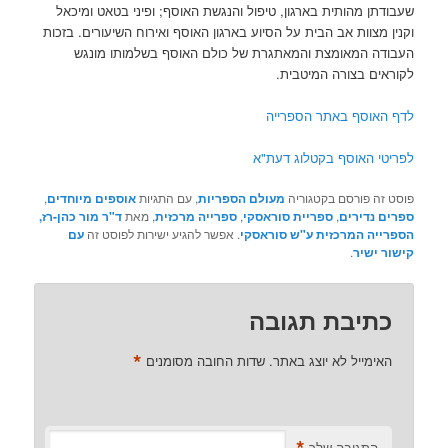
שעבודתן מהותית בארגון, טיפול והנגשת האוסף; ופיני בטאט ומיכאל
וקנין מצוות אב הבית על הסיוע בארגון האוסף ואירוח השיעורים. בזכות
העבודה המאומצת והמאתגרת של כולם האוסף בשלמותו מונגש
לקוראים בצורה המיטבית.
לדף האוסף באתר הספרייה
לפריטי האוסף בקטלוג דעת"א
פוסט זה פורסם בקטגוריה
מעולם הספריות
, עם התגיות
אוספים מיוחדים
,
ספרים נדירים
,
ספריית סוראסקי
,
ספרייה מרכזית
, מאת
ד"ר מור כהן-רז,
הספרייה המרכזית ע"ש סוראסקי
. אפשר להגיע ישירות לפוסט זה
עם
קישור ישיר
.
כתיבת תגובה
*
האימייל לא יוצג באתר.
שדות החובה מסומנים
*
התגובה שלך