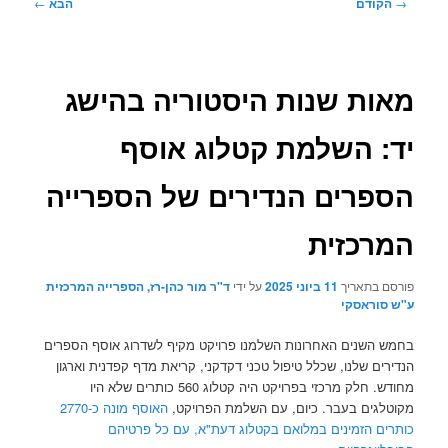
ניווט
→
הקודם
הבא
←
בפוסטים
מאות שנות היסטוריה בהישג
יד: השלמת קטלוג אוסף
הספרים הנדירים של הספרייה
המרכזית
פורסם בתאריך
11 ביוני 2025
על ידי
ד"ר מור כהן-רז, הספרייה המרכזית
ע"ש סוראסקי
בחמש השנים האחרונות השלמנו פרויקט מקיף לשדרוג אוסף הספרים
הנדירים שלנו, שכלל טיפול טכני דקדקני, קריאת מדף קפדנית וארגון
מחודש. חלק מרכזי בפרויקט היה קטלוג 560 כותרים שלא היו
מקוטלגים בעבר. כיום, עם השלמת הפרויקט,
האוסף מונה כ-2770
כותרים הזמינים במלואם בקטלוג דעת"א, עם כל פרטיהם