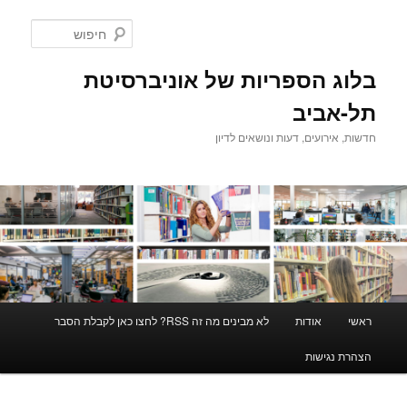
לדלג
לדלג
לתוכן
לתוכן
חיפוש
המשני
בלוג הספריות של אוניברסיטת
תל-אביב
חדשות, אירועים, דעות ונושאים לדיון
תפריט
ראשי
אודות
לא מבינים מה זה RSS? לחצו כאן לקבלת הסבר
ראשי
הצהרת נגישות