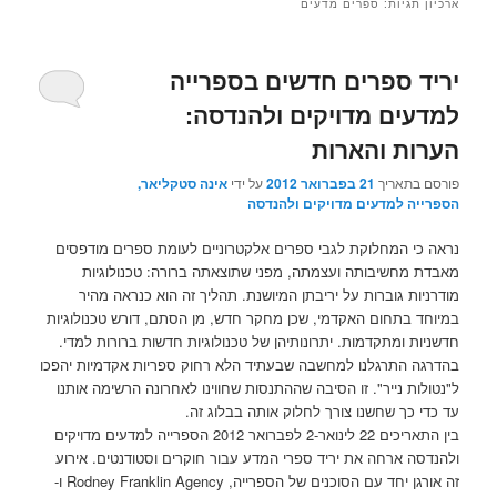
ארכיון תגיות:
ספרים מדעים
יריד ספרים חדשים בספרייה
למדעים מדויקים ולהנדסה:
הערות והארות
פורסם בתאריך
21 בפברואר 2012
על ידי
אינה סטקליאר,
הספרייה למדעים מדויקים ולהנדסה
נראה כי המחלוקת לגבי ספרים אלקטרוניים לעומת ספרים מודפסים
מאבדת מחשיבותה ועצמתה, מפני שתוצאתה ברורה: טכנולוגיות
מודרניות גוברות על יריבתן המיושנת. תהליך זה הוא כנראה מהיר
במיוחד בתחום האקדמי, שכן מחקר חדש, מן הסתם, דורש טכנולוגיות
חדשניות ומתקדמות. יתרונותיהן של טכנולוגיות חדשות ברורות למדי.
בהדרגה התרגלנו למחשבה שבעתיד הלא רחוק ספריות אקדמיות יהפכו
ל"נטולות נייר". זו הסיבה שההתנסות שחווינו לאחרונה הרשימה אותנו
עד כדי כך שחשנו צורך לחלוק אותה בבלוג זה.
בין התאריכים 22 לינואר-2 לפברואר 2012 הספרייה למדעים מדויקים
ולהנדסה ארחה את יריד ספרי המדע עבור חוקרים וסטודנטים. אירוע
זה אורגן יחד עם הסוכנים של הספרייה, Rodney Franklin Agency ו-