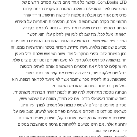
Com.Books LTD, כאשר כל אחד מהם מייצג ספרים חדשים של
המוציאים לאור המובילים בעולם. המטרה העיקרית הייתה קידום
פרסומים אחרונים וקבלת המלצות לרכישות חדשות. היריד עורר
התעניינות בקרב המשתמשים. אנחנו, הספרניות האחריות על האירוע,
הבחנו במספר דברים שהאירו את עינינו – ננסה לסכמם בקצרה.
ראשית ומעל לכל, מה שבולט לעין ואין לחלוק עליו הוא הקשר
המיידי-פיזי-רגשי שנוצר במפגש עם הספר המודפס. הספרים המודפסים
מציעים שקיפות מלאה, גישה מיידית, דפדוף בספר והתרשמות ממנו. זה
נכון במיוחד לגבי ספרי מחקר ולימוד, אשר השימוש שלהם גדל באופן
חד בהשוואה לפורמט אלקטרוני. לא מעט חוקרים וסטודנטים ציינו שלא
היו שוקלים להחליף את הספרים המשמשים אותם לעתים תכופות
בחלופות אלקטרוניות, כי זה היה מאיט את קצב עבודתם באופן
משמעותי. ניתן להסיק מכך שחומר אשר לא מיועד לקריאה רצופה, הוא
בעל ערך רב יותר בפורמט המודפס המסורתי.
הבחנה נוספת מתייחסת למה שניתן לכנות "חוויה חברתית משותפת".
בעוד שחומר דיגיטאלי בד"כ, אם לא תמיד, מזוהה עם שימוש אישי,
ספרים מודפסים יכולים לשמש קבוצות של אנשים לצורך עיון ודיון.
כשראינו סטודנטים וחוקרים מעבירים ספרים איש לרעהו, מצביעים על
משפטים מסוימים או מקריאים אותם בקול, חשבנו, שהיינו מאבדים
יתרונות אלה, אם היינו מציעים ללקוחותינו גרסה ממוחשבת במקום
יריד ספרים ישן וטוב.
לסיכום, ברצוני להביע את תקוותי הכנה כי ספרים מודפסים יישארו