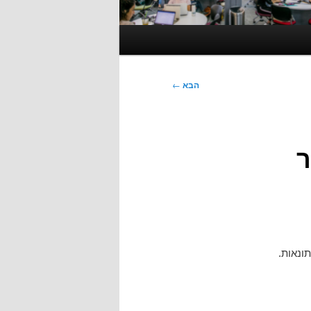
הבא
←
ר
ונאות.