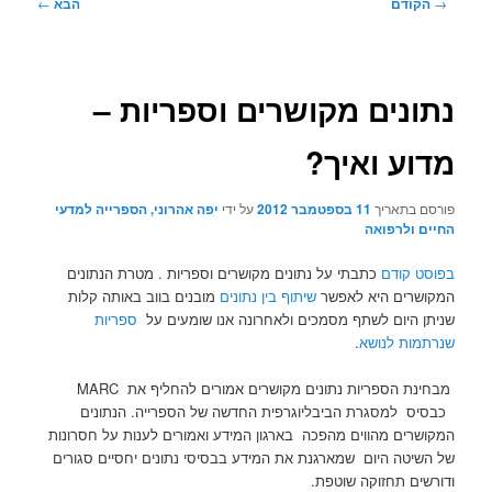
ניווט
→
הקודם
הבא
←
בפוסטים
נתונים מקושרים וספריות –
מדוע ואיך?
פורסם בתאריך
11 בספטמבר 2012
על ידי
יפה אהרוני, הספרייה למדעי
החיים ולרפואה
בפוסט קודם
כתבתי על נתונים מקושרים וספריות . מטרת הנתונים
המקושרים היא לאפשר
שיתוף בין נתונים
מובנים בווב באותה קלות
שניתן היום לשתף מסמכים ולאחרונה אנו שומעים על
ספריות
שנרתמות לנושא
.
מבחינת הספריות נתונים מקושרים אמורים להחליף את MARC
כבסיס למסגרת הביבליוגרפית החדשה של הספרייה. הנתונים
המקושרים מהווים מהפכה בארגון המידע ואמורים לענות על חסרונות
של השיטה היום שמארגנת את המידע בבסיסי נתונים יחסיים סגורים
ודורשים תחזוקה שוטפת.