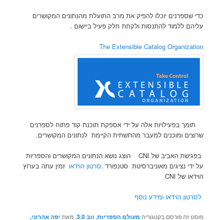
כדי שספרנים יוכלו להפיק את מרב התועלת מהנתונים המקושרים
עליהם ללמוד להתנסות ולקחת חלק פעיל ביישום .
The Extensible Catalog Organization
תומך בפעילויות אלה על ידי אספקת תוכנת קוד פתוח לספרנים
שרוצים ומוכנים למעבר מהתשתית הקיימת לנתונים המקושרים.
בפגישת האביב של CNI הוצג נושא הנתונים המקושרים והספריות
על ידי נציגים מאוניברסיטת סטנפורד .
סרטון הוידאו
זמין עתה בערוץ
הוידאו של CNI
לסרטון הוידאו ומידע נוסף
פוסט זה פורסם בקטגוריה
מעולם הספריות
,
ווב 3.0
, מאת
יפה אהרוני,