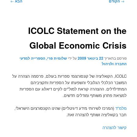
ניווט
→
הקודם
הבא
←
בפוסטים
ICOLC Statement on the
Global Economic Crisis
פורסם בתאריך
22 בינואר 2009
על ידי
שלומית פרי, הספרייה למדעי
החברה ולניהול
ICOLC, הקואליציה של קונסורצומי ספריות בעולם, פרסמה הצהרה על
המשבר הכלכלי הגלובלי והשפעתו על הספריות ותקציביהם
המתדלדלים. ההצהרה קוראת למול"ים לקיים דיאלוג עם הספריות
למציאת פתרון משותף ומודלים חדשים.
מלמ"ד
(המרכז לשירותי מידע דיגיטליים) שהינו הקונסורציום הישראלי,
חבר בקואליציה ושותף להצהרה זאת.
קישור להצהרה