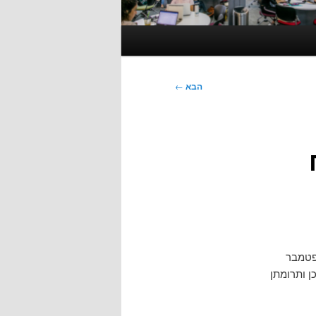
הבא
←
ם בספטמבר
כן ותרומתן