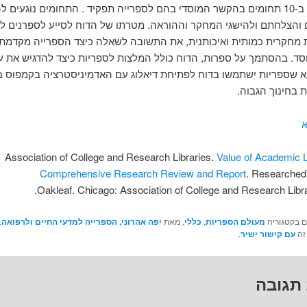
הדוח עוסק ב-10 תחומים בהקשר המוסדי בהם לספרייה תפקיד . התחומים נוגעים 
והצלחתם ולהישגי המחקר וההוראה. מטרתו של הדוח לסייע לספרנים לה
מחקרית כמותית ואיכותנית, את התשובה לשאלה כיצד הספרייה מקדמת
ד. בהסתמך על ספרות, הדוח כולל המלצות לספריות כיצד להדגיש את ער
א שספריות ישתמשו בדוח לפתיחת דיאלוג עם האדמיניסטרציה בקמפוס ב
 בחינוך הגבוה.
א
Association of College and Research Libraries.
Value of Academic L
Comprehensive Research Review and Report
. Researche
Oakleaf. Chicago: Association of College and Research Libra
ם בקטגוריה
מעולם הספריות
,
כללי
, מאת
יפה אהרוני, הספרייה למדעי החיים ולרפואה
.
זה
עם קישור ישיר
.
תגובה