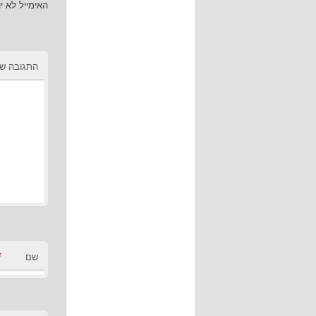
האימייל לא י
התגובה ש
*
שם