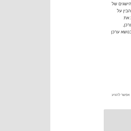
להישגים של
בין על
 את
כן,
נושא ערכן
 אפשר להגיע