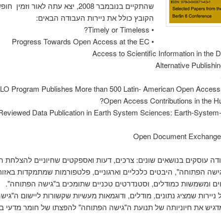
שהתקיים בנובמבר 2008, יצא עתה לאור וזמין 
הקובץ כולל את ניירות העבודה הבאים:
• Timely or Timeless?
• Progress Towards Open Access at the EC
r Reviewed Data Publication in Earth System Sciences: Earth-System
ודה עוסקים בנושאים שונים: צרכים, דעות ואספקטים שחיוניים להצלחת ה
גישה הפתוחה", היבטים כלכליים וארגוניים, פלטפורמות שמתמקדות באזור
ם ומשמשות כמודלים, וסטנדרטים טכניים שתומכים ב"גישה הפתוחה".
ניירות שמציג נתונים, מודלים, ודוגמאות מעשיות שקשורות ליישום ה"גיש
גיש את חיוניותה של תנועת ה"גישה הפתוחה" להפצתו של חומר מדעי בע