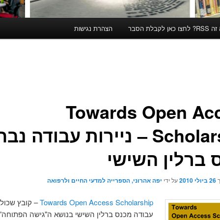
קבלת הסבר
הצהרת נגישות
Towards Open Ac
Scholarship – ניירות עבודה נ
 ברלין השישי
ך
26 ביולי 2010
על ידי
יפה אהרוני, הספרייה למדעי החיים ולרפואה
Towards Open Access Scholarship
– קובץ שכולל
עבודה מכנס ברלין השישי בנושא ה"גישה הפתוחה",