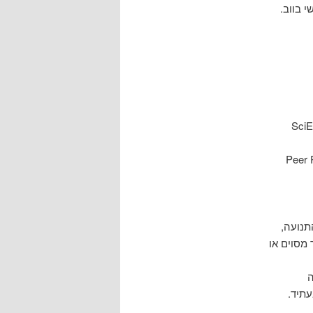
חופשי בווב.
• Pee
תנועה,
 מסוים או
ה
תיד.