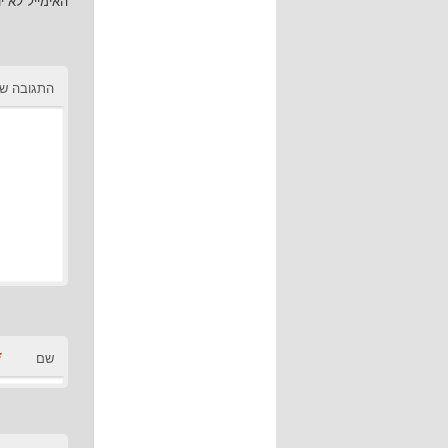
האימייל לא י
התגובה ש
*
שם