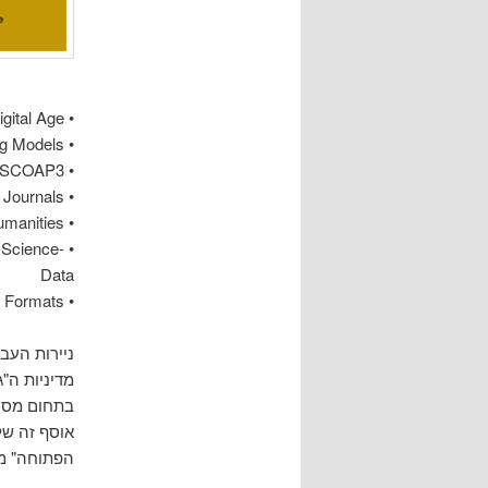
• Access to Scientific Information in the Digital Age
• Alternative Publishing Models
• SCOAP3
• SciELO Program Publishes More than 500 Latin- American Open Access Journals
• Open Access Contributions in the Humanities?
-Science-
Data
• Open Document Exchange Formats
ניירות העב
מדיניות ה"
בתחום מסוי
אוסף זה של 
הפתוחה" מד