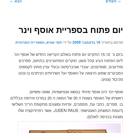
ניווט
→
הקודם
הבא
←
בפוסטים
יום פתוח בספריית אוסף וינר
פורסם בתאריך
16 בדצמבר 2009
על ידי
תמי שגיא, הספרייה המרכזית
ביום ג' 15.12 התקיים יום פתוח באולם הקריאה החדש של אוסף וינר.
ליום הפתוח הגיע קהל מגוון: חוקרים המתעניינים בתחום, ספרנים
ומידענים, סטודנטים, עובדי אוניברסיטה ובעלי עניין מחוץ לקמפוס.
המבקרים שמעו הרצאה על האוסף ועל השירותים הניתנים בו ונהנו
מכיבוד (צנוע).
אוסף וינר הינו אוסף מיוחד בנושא אנטישמיות, שואה ופשיזם.
ראשיתו של האוסף בשנות ה 30 של המאה ה 20 במרכז אירופה ונכללים
בו ספרים, כתבי עת, מסמכים, עדויות ומוצגים מתקופת הרייך השלישי
(דוגמת המשחק האנטישמי: JUDEN RAUS, אשר רפרודוקציה שלו
מוצגת בכניסה לאולם).